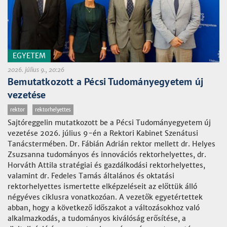
EGYETEM
2026. július 9., 20:26
Bemutatkozott a Pécsi Tudományegyetem új
vezetése
rektor
rektorhelyettes
Sajtóreggelin mutatkozott be a Pécsi Tudományegyetem új
vezetése 2026. július 9-én a Rektori Kabinet Szenátusi
Tanácstermében. Dr. Fábián Adrián rektor mellett dr. Helyes
Zsuzsanna tudományos és innovációs rektorhelyettes, dr.
Horváth Attila stratégiai és gazdálkodási rektorhelyettes,
valamint dr. Fedeles Tamás általános és oktatási
rektorhelyettes ismertette elképzeléseit az előttük álló
négyéves ciklusra vonatkozóan. A vezetők egyetértettek
abban, hogy a következő időszakot a változásokhoz való
alkalmazkodás, a tudományos kiválóság erősítése, a