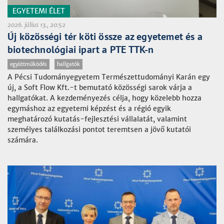
EGYETEMI ÉLET
2026. július 13., 20:52
Új közösségi tér köti össze az egyetemet és a
biotechnológiai ipart a PTE TTK-n
együttműködés
hallgatók
A Pécsi Tudományegyetem Természettudományi Karán egy
új, a Soft Flow Kft.-t bemutató közösségi sarok várja a
hallgatókat. A kezdeményezés célja, hogy közelebb hozza
egymáshoz az egyetemi képzést és a régió egyik
meghatározó kutatás-fejlesztési vállalatát, valamint
személyes találkozási pontot teremtsen a jövő kutatói
számára.