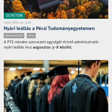
EGYETEM
2026. július 30., 9:18
Nyári leállás a Pécsi Tudományegyetemen
adminisztráció
zárva
A PTE minden szervezeti egységét érintő adminisztratív
nyári leállás lesz
augusztus 3-8 között.