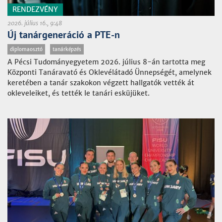
RENDEZVÉNY
2026. július 16., 9:48
Új tanárgeneráció a PTE-n
diplomaosztó
tanárképzés
A Pécsi Tudományegyetem 2026. július 8-án tartotta meg
Központi Tanáravató és Oklevélátadó Ünnepségét, amelynek
keretében a tanár szakokon végzett hallgatók vették át
okleveleiket, és tették le tanári esküjüket.