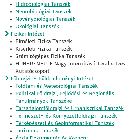
Hidrobiológiai Tanszék
Neurobiológiai Tanszék
Növénybiológiai Tanszék
Ökológiai Tanszék
Fizikai Intézet
Elméleti Fizika Tanszék
Kísérleti Fizika Tanszék
Számítógépes Fizika Tanszék
HUN-REN-PTE Nagy Intenzitású Terahertzes
Kutatócsoport
Földrajzi és Földtudományi Intézet
Földtani és Meteorológiai Tanszék
Politikai Földrajzi, Fejlődési és Regionális
Tanulmányok Tanszéke
Társadalomföldrajzi és Urbanisztikai Tanszék
Természet- és Környezetföldrajzi Tanszék
Térképészeti és Geoinformatikai Tanszék
Turizmus Tanszék
Ázsia Dokumentációs Központ