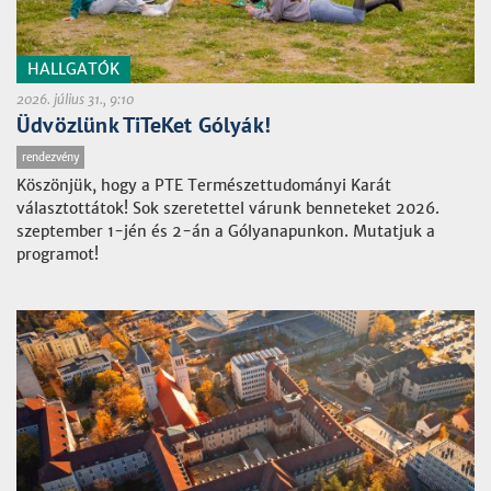
HALLGATÓK
2026. július 31., 9:10
Üdvözlünk TiTeKet Gólyák!
rendezvény
Köszönjük, hogy a PTE Természettudományi Karát
választottátok! Sok szeretettel várunk benneteket 2026.
szeptember 1-jén és 2-án a Gólyanapunkon. Mutatjuk a
programot!