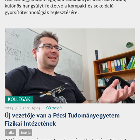
különös hangsúlyt fektetve a kompakt és sokoldalú
gyorsítótechnológiák fejlesztésére.
KOLLÉGÁK
2025. július 10., 19:03 •
20:08
Új vezetője van a Pécsi Tudományegyetem
Fizikai Intézetének
fizika
interjú