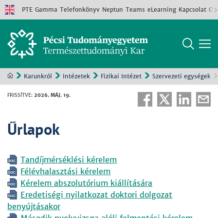
PTE
Gamma
Telefonkönyv
Neptun
Teams
eLearning
Kapcsolat
Old
Karunkról
Intézetek
Fizikai Intézet
Szervezeti egységek
FRISSÍTVE
:
2026. MÁJ. 19.
Űrlapok
Tandíjmérséklési kérelem
Félévhalasztási kérelem
Kérelem abszolutórium kiállítására
Eredetiségi nyilatkozat doktori dolgozat
benyújtásakor