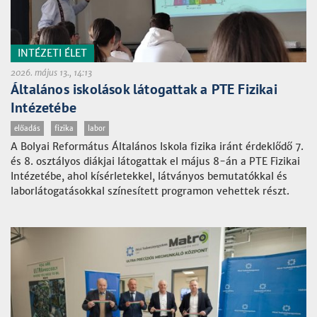
INTÉZETI ÉLET
2026. május 13., 14:13
Általános iskolások látogattak a PTE Fizikai
Intézetébe
előadás
fizika
labor
A Bolyai Református Általános Iskola fizika iránt érdeklődő 7.
és 8. osztályos diákjai látogattak el május 8-án a PTE Fizikai
Intézetébe, ahol kísérletekkel, látványos bemutatókkal és
laborlátogatásokkal színesített programon vehettek részt.