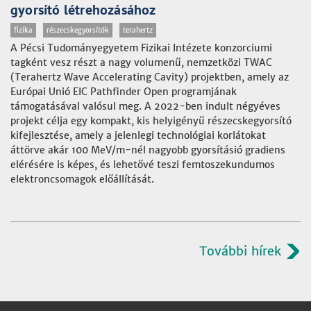
gyorsító létrehozásához
fizika
részecskegyorsítók
terahertz
A Pécsi Tudományegyetem Fizikai Intézete konzorciumi
tagként vesz részt a nagy volumenű, nemzetközi TWAC
(Terahertz Wave Accelerating Cavity) projektben, amely az
Európai Unió EIC Pathfinder Open programjának
támogatásával valósul meg. A 2022-ben indult négyéves
projekt célja egy kompakt, kis helyigényű részecskegyorsító
kifejlesztése, amely a jelenlegi technológiai korlátokat
áttörve akár 100 MeV/m-nél nagyobb gyorsításió gradiens
elérésére is képes, és lehetővé teszi femtoszekundumos
elektroncsomagok előállítását.
További hírek