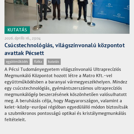
KUTATÁS
2026. április 16., 23:04
Csúcstechnológiás, világszínvonalú központot
avattak Pécsett
együttműködés
fizika
kutatás
A Pécsi Tudományegyetem világszínvonalú Ultraprecíziós
Megmunkáló Központot hozott létre a Matro Kft.-vel
együttműködésben a baranyai vármegyeszékhelyen. Mindez
egy csúcstechnológiás, gyémántszerszámos ultraprecíziós
megmunkálógép beszerzésének köszönhetően valósulhatott
meg. A beruházás célja, hogy Magyarországon, valamint a
kelet-közép-európai régióban egyedülálló módon biztosítsák
a szubmikronos pontosságú optikai és kristálymegmunkálás
feltételeit.