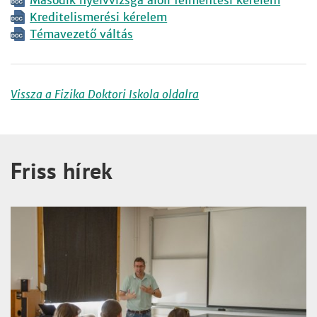
Második nyelvvizsga alóli felmentési kérelem
Kreditelismerési kérelem
Témavezető váltás
Vissza a Fizika Doktori Iskola oldalra
Friss hírek