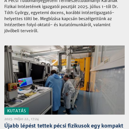
A Pécsi Tudományegyetem Természettudományi Karának
Fizikai Intézetének igazgatói posztját 2025. július 1-től Dr.
Tóth György, egyetemi docens, korábbi intézetigazgató-
helyettes tölti be. Megbízása kapcsán beszélgettünk az
Intézetben folyó oktató- és kutatómunkáról, valamint
jövőbeli terveiről.
KUTATÁS
2025. május 22., 17:24
Újabb lépést tettek pécsi fizikusok egy kompakt