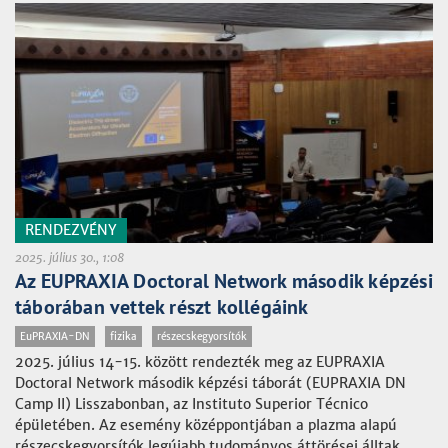
RENDEZVÉNY
2025. július 30., 1:08
Az EUPRAXIA Doctoral Network második képzési
táborában vettek részt kollégáink
EuPRAXIA-DN
fizika
részecskegyorsítók
2025. július 14-15. között rendezték meg az EUPRAXIA
Doctoral Network második képzési táborát (EUPRAXIA DN
Camp II) Lisszabonban, az Instituto Superior Técnico
épületében. Az esemény középpontjában a plazma alapú
részecskegyorsítók legújabb tudományos áttörései álltak,