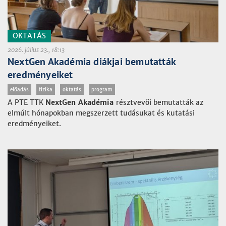
OKTATÁS
2026. július 23., 18:13
NextGen Akadémia diákjai bemutatták
eredményeiket
előadás
fizika
oktatás
program
A PTE TTK
NextGen Akadémia
résztvevői bemutatták az
elmúlt hónapokban megszerzett tudásukat és kutatási
eredményeiket.