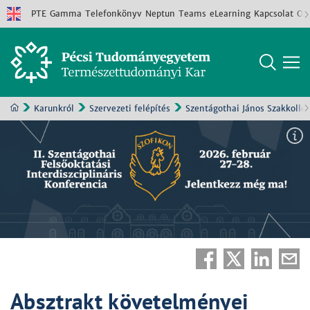
PTE
Gamma
Telefonkönyv
Neptun
Teams
eLearning
Kapcsolat
Old
Karunkról
Szervezeti felépítés
Szentágothai János Szakkollé
Absztrakt követelményei