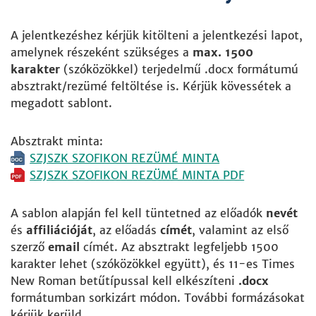
A jelentkezéshez kérjük kitölteni a jelentkezési lapot,
amelynek részeként szükséges a
max. 1500
karakter
(szóközökkel) terjedelmű .docx formátumú
absztrakt/rezümé feltöltése is. Kérjük kövessétek a
megadott sablont.
Absztrakt minta:
SZJSZK SZOFIKON REZÜMÉ MINTA
SZJSZK SZOFIKON REZÜMÉ MINTA PDF
A sablon alapján fel kell tüntetned az előadók
nevét
és
affiliációját
, az előadás
címét
, valamint az első
szerző
email
címét. Az absztrakt legfeljebb 1500
karakter lehet (szóközökkel együtt), és 11-es Times
New Roman betűtípussal kell elkészíteni
.docx
formátumban sorkizárt módon. További formázásokat
kérjük kerüld.