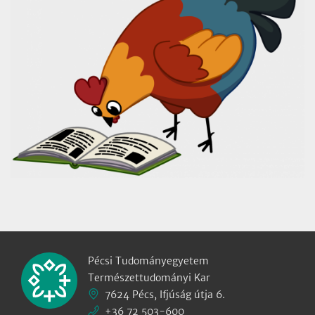
Pécsi Tudományegyetem
Természettudományi Kar
7624 Pécs, Ifjúság útja 6.
+36 72 503-600