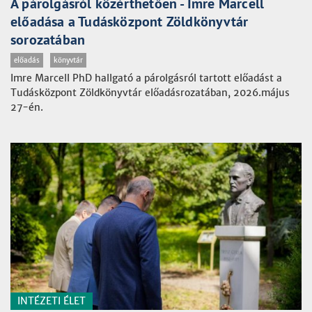
A párolgásról közérthetően - Imre Marcell
előadása a Tudásközpont Zöldkönyvtár
sorozatában
előadás
könyvtár
Imre Marcell PhD hallgató a párolgásról tartott előadást a
Tudásközpont Zöldkönyvtár előadásrozatában, 2026.május
27-én.
INTÉZETI ÉLET