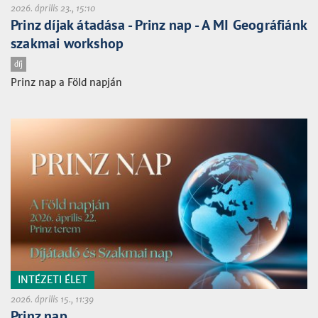
2026. április 23., 15:10
Prinz díjak átadása - Prinz nap - A MI Geográfiánk
szakmai workshop
díj
Prinz nap a Föld napján
INTÉZETI ÉLET
2026. április 15., 11:39
Prinz nap