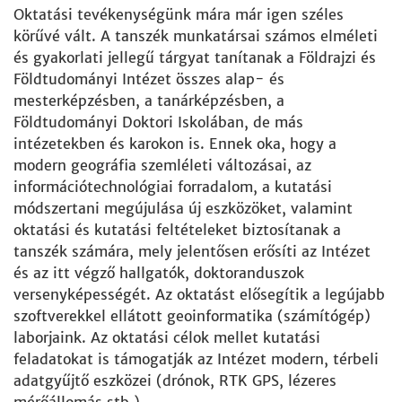
Oktatási tevékenységünk mára már igen széles
körűvé vált. A tanszék munkatársai számos elméleti
és gyakorlati jellegű tárgyat tanítanak a Földrajzi és
Földtudományi Intézet összes alap- és
mesterképzésben, a tanárképzésben, a
Földtudományi Doktori Iskolában, de más
intézetekben és karokon is. Ennek oka, hogy a
modern geográfia szemléleti változásai, az
információtechnológiai forradalom, a kutatási
módszertani megújulása új eszközöket, valamint
oktatási és kutatási feltételeket biztosítanak a
tanszék számára, mely jelentősen erősíti az Intézet
és az itt végző hallgatók, doktoranduszok
versenyképességét. Az oktatást elősegítik a legújabb
szoftverekkel ellátott geoinformatika (számítógép)
laborjaink. Az oktatási célok mellet kutatási
feladatokat is támogatják az Intézet modern, térbeli
adatgyűjtő eszközei (drónok, RTK GPS, lézeres