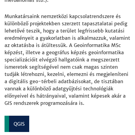
mérőállomás stb.).
Munkatársaink nemzetközi kapcsolatrendszere és
különböző projektekben szerzett tapasztalatai pedig
lehetővé teszik, hogy a terület legfrissebb kutatási
eredményeit a gyakorlatban is alkalmazzuk, valamint
az oktatásba is átültessük. A Geoinformatika MSc
képzést, illetve a geográfus képzés geoinformatika
specializációit elvégző hallgatóink a megszerzett
ismeretek segítségével nem csak magas szinten
tudják létrehozni, kezelni, elemezni és megjeleníteni
a digitális geo-térbeli adatbázisokat, de tisztában
vannak a különböző adatgyűjtési technológiák
előnyeivel és hátrányaival, valamint képesek akár a
GIS rendszerek programozására is.
QGIS