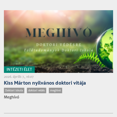
INTÉZETI ÉLET
2026. április 7., 16:07
Kiss Márton nyilvános doktori vitája
Doktori Iskola
doktori védés
meghívó
Meghívó