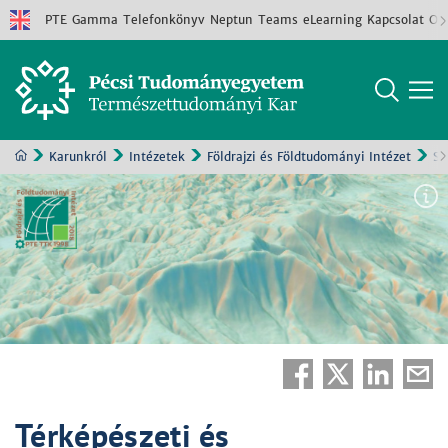
PTE
Gamma
Telefonkönyv
Neptun
Teams
eLearning
Kapcsolat
Old
Karunkról
Intézetek
Földrajzi és Földtudományi Intézet
Sz
Térképészeti és