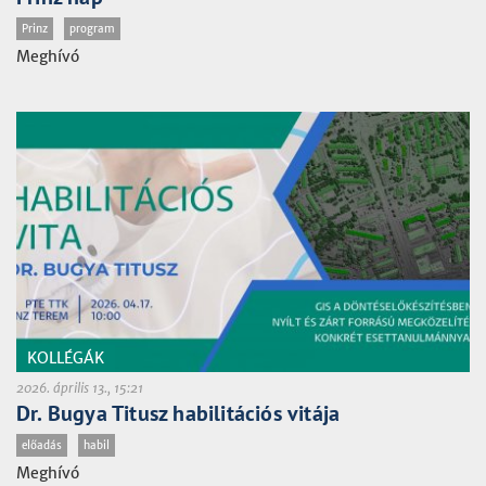
Prinz
program
Meghívó
KOLLÉGÁK
2026. április 13., 15:21
Dr. Bugya Titusz habilitációs vitája
előadás
habil
Meghívó