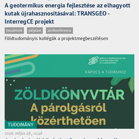
A geotermikus energia fejlesztése az elhagyott
kutak újrahasznosításával: TRANSGEO -
InterregCE projekt
beszámoló
pályázat
zárókonferencia
Földtudományis kollégák a projektmegbeszélésen
TUDOMÁNY
2026. május 28., 12:48