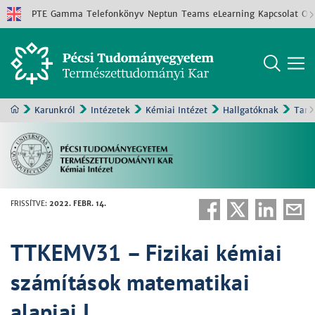
PTE
Gamma
Telefonkönyv
Neptun
Teams
eLearning
Kapcsolat
Old
Karunkról
Intézetek
Kémiai Intézet
Hallgatóknak
Tant
FRISSÍTVE
:
2022. FEBR. 14.
TTKEMV31 – Fizikai kémiai
számítások matematikai
alapjai I.