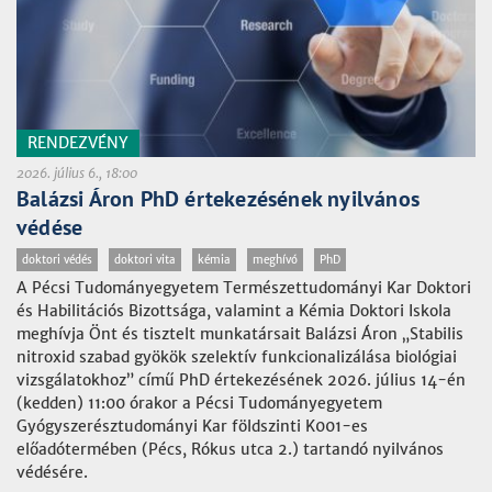
RENDEZVÉNY
2026. július 6., 18:00
Balázsi Áron PhD értekezésének nyilvános
védése
doktori védés
doktori vita
kémia
meghívó
PhD
A Pécsi Tudományegyetem Természettudományi Kar Doktori
és Habilitációs Bizottsága, valamint a Kémia Doktori Iskola
meghívja Önt és tisztelt munkatársait Balázsi Áron „Stabilis
nitroxid szabad gyökök szelektív funkcionalizálása biológiai
vizsgálatokhoz” című PhD értekezésének 2026. július 14-én
(kedden) 11:00 órakor a Pécsi Tudományegyetem
Gyógyszerésztudományi Kar földszinti K001-es
előadótermében (Pécs, Rókus utca 2.) tartandó nyilvános
védésére.