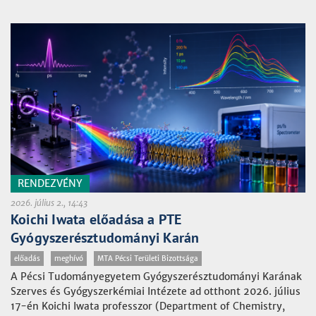
RENDEZVÉNY
2026. július 2., 14:43
Koichi Iwata előadása a PTE
Gyógyszerésztudományi Karán
előadás
meghívó
MTA Pécsi Területi Bizottsága
A Pécsi Tudományegyetem Gyógyszerésztudományi Karának
Szerves és Gyógyszerkémiai Intézete ad otthont 2026. július
17-én Koichi Iwata professzor (Department of Chemistry,