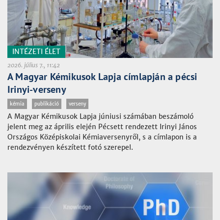
INTÉZETI ÉLET
2026. július 7., 11:42
A Magyar Kémikusok Lapja címlapján a pécsi
Irinyi-verseny
kémia
publikáció
verseny
A Magyar Kémikusok Lapja júniusi számában beszámoló
jelent meg az április elején Pécsett rendezett Irinyi János
Országos Középiskolai Kémiaversenyről, s a címlapon is a
rendezvényen készített fotó szerepel.