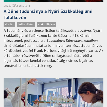
2026. július 29., 9:33
A Dűne tudománya a Nyári Szakkollégiumi
Találkozón
előadás
hallgatói élet
szakkollégium
A tudomány és a science fiction találkozott a 2026-os Nyári
Szakkollégiumi Találkozón: Lente Gábor, a PTE Kémiai
Intézetének professzora a
Tudomány a Dűne univerzumában
című előadásában mutatta be, milyen természettudományos
kérdéseket vet fel Frank Herbert világhírű regényfolyama. Az
orfűi tábor résztvevői a Dűne csillagászati hátterétől a
legendás fűszer kémiai vonatkozásáig számos izgalmas
témával ismerkedhettek meg.