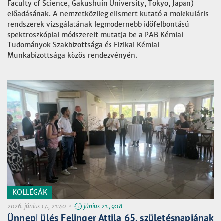
Faculty of Science, Gakushuin University, Tokyo, Japan)
előadásának. A nemzetközileg elismert kutató a molekuláris
rendszerek vizsgálatának legmodernebb időfelbontású
spektroszkópiai módszereit mutatja be a PAB Kémiai
Tudományok Szakbizottsága és Fizikai Kémiai
Munkabizottsága közös rendezvényén.
KOLLÉGÁK
2026. június 17., 21:40 •
június 21., 9:18
Ünnepi ülés Felinger Attila 65. születésnapjának