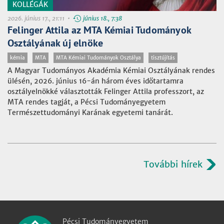
KOLLÉGÁK
2026. június 17., 21:11 •
június 18., 7:38
Felinger Attila az MTA Kémiai Tudományok
Osztályának új elnöke
kémia
MTA
MTA Kémiai Tudományok Osztálya
tisztújítás
A Magyar Tudományos Akadémia Kémiai Osztályának rendes
ülésén, 2026. június 16-án három éves időtartamra
osztályelnökké választották Felinger Attila professzort, az
MTA rendes tagját, a Pécsi Tudományegyetem
Természettudományi Karának egyetemi tanárát.
További hírek
Pécsi Tudományegyetem