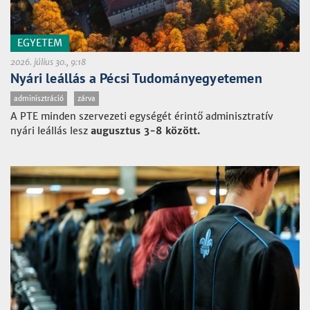
EGYETEM
2026. július 30., 9:18
Nyári leállás a Pécsi Tudományegyetemen
adminisztráció
zárva
A PTE minden szervezeti egységét érintő adminisztratív
nyári leállás lesz
augusztus 3-8 között.