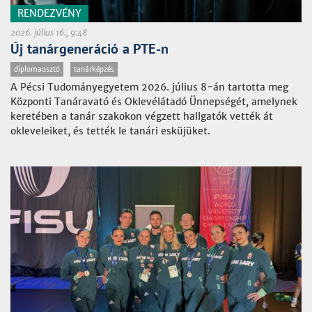
RENDEZVÉNY
2026. július 16., 9:48
Új tanárgeneráció a PTE-n
diplomaosztó
tanárképzés
A Pécsi Tudományegyetem 2026. július 8-án tartotta meg
Központi Tanáravató és Oklevélátadó Ünnepségét, amelynek
keretében a tanár szakokon végzett hallgatók vették át
okleveleiket, és tették le tanári esküjüket.