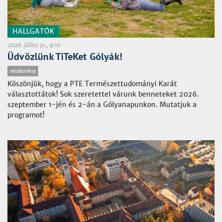
HALLGATÓK
2026. július 31., 9:10
Üdvözlünk TiTeKet Gólyák!
rendezvény
Köszönjük, hogy a PTE Természettudományi Karát
választottátok! Sok szeretettel várunk benneteket 2026.
szeptember 1-jén és 2-án a Gólyanapunkon. Mutatjuk a
programot!