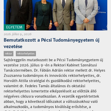
EGYETEM
2026. július 9., 20:26
Bemutatkozott a Pécsi Tudományegyetem új
vezetése
rektor
rektorhelyettes
Sajtóreggelin mutatkozott be a Pécsi Tudományegyetem új
vezetése 2026. július 9-én a Rektori Kabinet Szenátusi
Tanácstermében. Dr. Fábián Adrián rektor mellett dr. Helyes
Zsuzsanna tudományos és innovációs rektorhelyettes, dr.
Horváth Attila stratégiai és gazdálkodási rektorhelyettes,
valamint dr. Fedeles Tamás általános és oktatási
rektorhelyettes ismertette elképzeléseit az előttük álló
négyéves ciklusra vonatkozóan. A vezetők egyetértettek
abban, hogy a következő időszakot a változásokhoz való
alkalmazkodás, a tudományos kiválóság erősítése, a