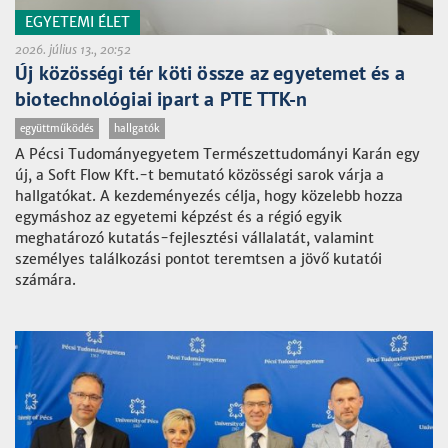
EGYETEMI ÉLET
2026. július 13., 20:52
Új közösségi tér köti össze az egyetemet és a
biotechnológiai ipart a PTE TTK-n
együttműködés
hallgatók
A Pécsi Tudományegyetem Természettudományi Karán egy
új, a Soft Flow Kft.-t bemutató közösségi sarok várja a
hallgatókat. A kezdeményezés célja, hogy közelebb hozza
egymáshoz az egyetemi képzést és a régió egyik
meghatározó kutatás-fejlesztési vállalatát, valamint
személyes találkozási pontot teremtsen a jövő kutatói
számára.