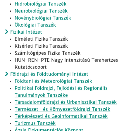
Hidrobiológiai Tanszék
Neurobiológiai Tanszék
Növénybiológiai Tanszék
Ökológiai Tanszék
Fizikai Intézet
Elméleti Fizika Tanszék
Kísérleti Fizika Tanszék
Számítógépes Fizika Tanszék
HUN-REN-PTE Nagy Intenzitású Terahertzes
Kutatócsoport
Földrajzi és Földtudományi Intézet
Földtani és Meteorológiai Tanszék
Politikai Földrajzi, Fejlődési és Regionális
Tanulmányok Tanszéke
Társadalomföldrajzi és Urbanisztikai Tanszék
Természet- és Környezetföldrajzi Tanszék
Térképészeti és Geoinformatikai Tanszék
Turizmus Tanszék
Ázsia Dokumentációs Központ