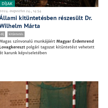
DÍJAK
2024. augusztus 24., 14:54
Állami kitüntetésben részesült Dr.
Wilhelm Márta
díj
kitüntetés
Magas színvonalú munkájáért
Magyar Érdemrend
Lovagkereszt
polgári tagozat kitüntetést vehetett
át karunk képviseletében