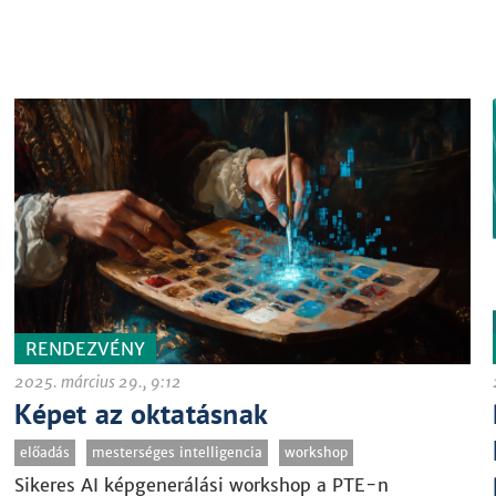
RENDEZVÉNY
2025. március 29., 9:12
Képet az oktatásnak
előadás
mesterséges intelligencia
workshop
Sikeres AI képgenerálási workshop a PTE-n