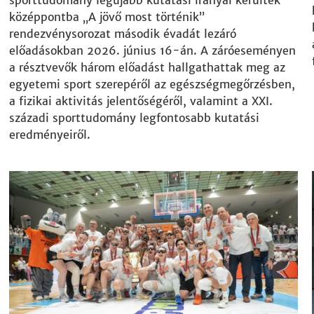
sporttudomány legújabb kutatási irányai kerültek
középpontba „A jövő most történik”
rendezvénysorozat második évadát lezáró
előadásokban 2026. június 16-án. A záróeseményen
a résztvevők három előadást hallgathattak meg az
egyetemi sport szerepéről az egészségmegőrzésben,
a fizikai aktivitás jelentőségéről, valamint a XXI.
századi sporttudomány legfontosabb kutatási
eredményeiről.