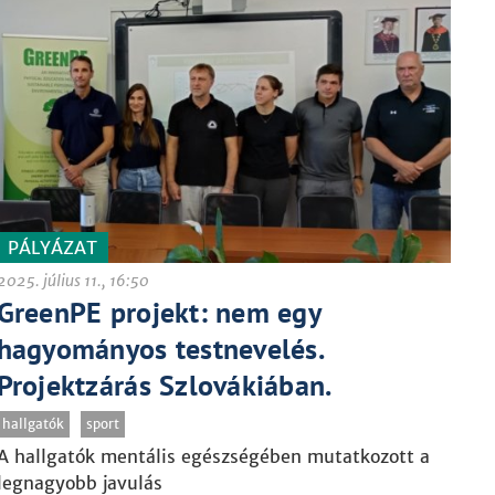
PÁLYÁZAT
2025. július 11., 16:50
GreenPE projekt: nem egy
hagyományos testnevelés.
Projektzárás Szlovákiában.
hallgatók
sport
A hallgatók mentális egészségében mutatkozott a
legnagyobb javulás