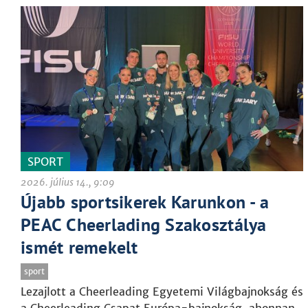
SPORT
2026. július 14., 9:09
Újabb sportsikerek Karunkon - a
PEAC Cheerlading Szakosztálya
ismét remekelt
sport
Lezajlott a Cheerleading Egyetemi Világbajnokság és