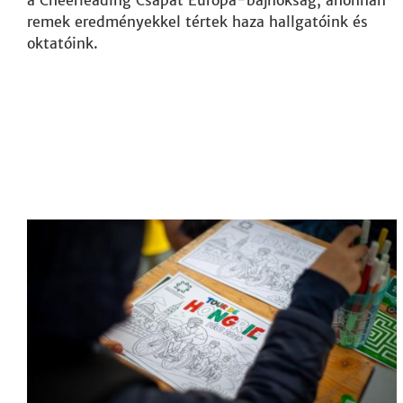
a Cheerleading Csapat Európa-bajnokság, ahonnan
remek eredményekkel tértek haza hallgatóink és
oktatóink.