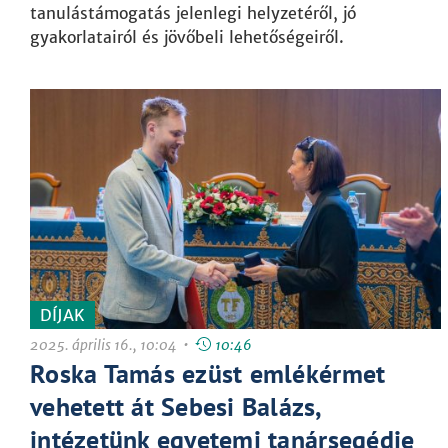
tanulástámogatás jelenlegi helyzetéről, jó
gyakorlatairól és jövőbeli lehetőségeiről.
DÍJAK
2025. április 16., 10:04 •
10:46
Roska Tamás ezüst emlékérmet
vehetett át Sebesi Balázs,
intézetünk egyetemi tanársegédje