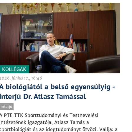
KOLLÉGÁK
2026. június 17., 16:46
A biológiától a belső egyensúlyig -
Interjú Dr. Atlasz Tamással
interjú
A PTE TTK Sporttudományi és Testnevelési
Intézetének igazgatója, Atlasz Tamás a
sportbiológiát és az idegtudományt ötvözi. Vallja: a