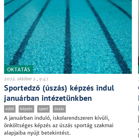
OKTATÁS
2025. október 2., 9:47
Sportedző (úszás) képzés indul
januárban intézetünkben
edző
képzés
sport
úszás
A januárban induló, iskolarendszeren kívüli,
önköltséges képzés az úszás sportág szakmai
alapjaiba nyújt betekintést.