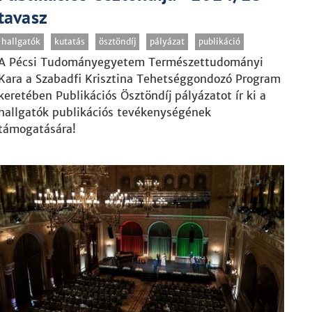
tavasz
hallgatók
kutatás
ösztöndíj
pályázat
publikáció
A Pécsi Tudományegyetem Természettudományi
Kara a Szabadfi Krisztina Tehetséggondozó Program
keretében Publikációs Ösztöndíj pályázatot ír ki a
hallgatók publikációs tevékenységének
támogatására!