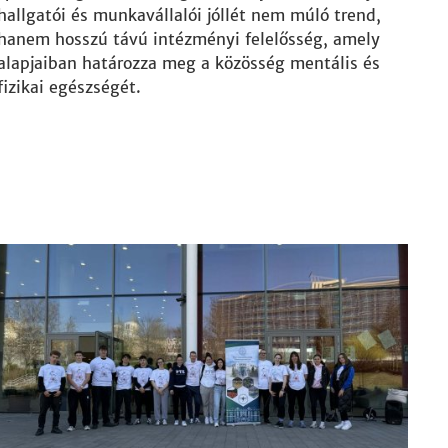
hallgatói és munkavállalói jóllét nem múló trend,
hanem hosszú távú intézményi felelősség, amely
alapjaiban határozza meg a közösség mentális és
fizikai egészségét.