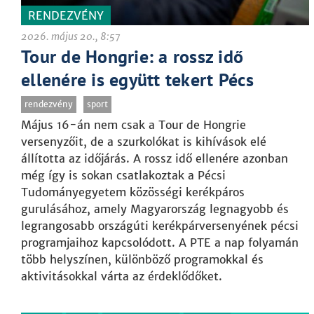
RENDEZVÉNY
2026. május 20., 8:57
Tour de Hongrie: a rossz idő
ellenére is együtt tekert Pécs
rendezvény
sport
Május 16-án nem csak a Tour de Hongrie
versenyzőit, de a szurkolókat is kihívások elé
állította az időjárás. A rossz idő ellenére azonban
még így is sokan csatlakoztak a Pécsi
Tudományegyetem közösségi kerékpáros
gurulásához, amely Magyarország legnagyobb és
legrangosabb országúti kerékpárversenyének pécsi
programjaihoz kapcsolódott. A PTE a nap folyamán
több helyszínen, különböző programokkal és
aktivitásokkal várta az érdeklődőket.