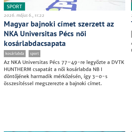
SPORT
2026. május 6., 11:22
Magyar bajnoki címet szerzett az
NKA Universitas Pécs női
kosárlabdacsapata
kosárlabda
sport
Az NKA Universitas Pécs 77–49-re legyőzte a DVTK
HUNTHERM csapatát a női kosárlabda NB I
döntőjének harmadik mérkőzésén, így 3–0-s
összesítéssel megszerezte a bajnoki címet.