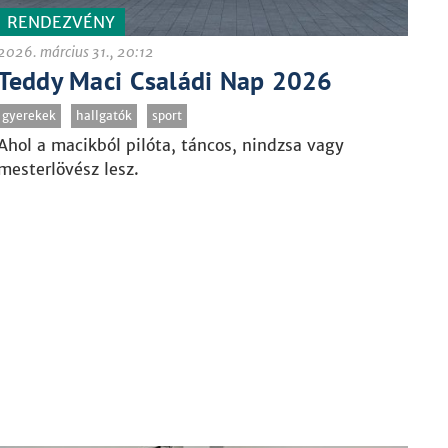
RENDEZVÉNY
2026. március 31., 20:12
Teddy Maci Családi Nap 2026
gyerekek
hallgatók
sport
Ahol a macikból pilóta, táncos, nindzsa vagy
mesterlövész lesz.