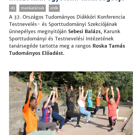
díj
munkatársak
otdk
A 37. Országos Tudományos Diákköri Konferencia
Testnevelés- és Sporttudományi Szekciójának
ünnepélyes megnyitóján
Sebesi Balázs
, Karunk
Sporttudományi és Testnevelési Intézetének
tanársegéde tartotta meg a rangos
Roska Tamás
Tudományos Előadást
.