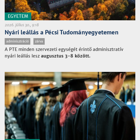
EGYETEM
2026. július 30., 9:18
Nyári leállás a Pécsi Tudományegyetemen
adminisztráció
zárva
A PTE minden szervezeti egységét érintő adminisztratív
nyári leállás lesz
augusztus 3-8 között.