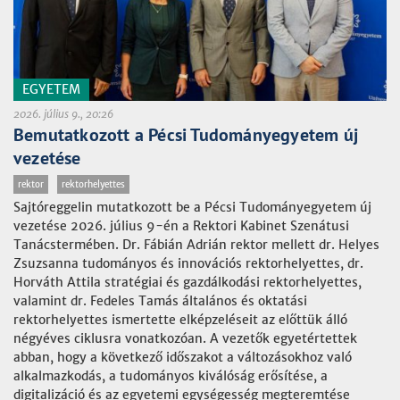
EGYETEM
2026. július 9., 20:26
Bemutatkozott a Pécsi Tudományegyetem új
vezetése
rektor
rektorhelyettes
Sajtóreggelin mutatkozott be a Pécsi Tudományegyetem új
vezetése 2026. július 9-én a Rektori Kabinet Szenátusi
Tanácstermében. Dr. Fábián Adrián rektor mellett dr. Helyes
Zsuzsanna tudományos és innovációs rektorhelyettes, dr.
Horváth Attila stratégiai és gazdálkodási rektorhelyettes,
valamint dr. Fedeles Tamás általános és oktatási
rektorhelyettes ismertette elképzeléseit az előttük álló
négyéves ciklusra vonatkozóan. A vezetők egyetértettek
abban, hogy a következő időszakot a változásokhoz való
alkalmazkodás, a tudományos kiválóság erősítése, a
digitalizáció és az egyetemi egységesség megteremtése