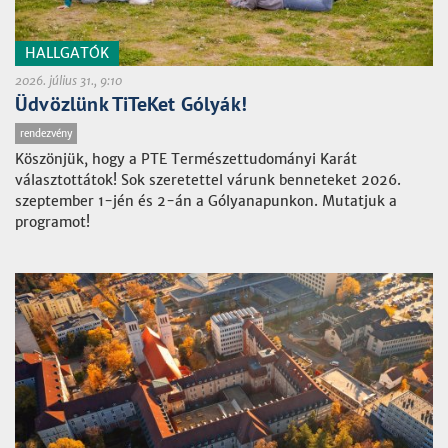
HALLGATÓK
2026. július 31., 9:10
Üdvözlünk TiTeKet Gólyák!
rendezvény
Köszönjük, hogy a PTE Természettudományi Karát
választottátok! Sok szeretettel várunk benneteket 2026.
szeptember 1-jén és 2-án a Gólyanapunkon. Mutatjuk a
programot!