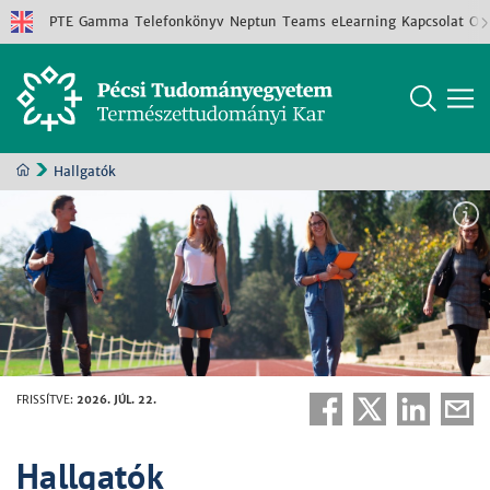
PTE
Gamma
Telefonkönyv
Neptun
Teams
eLearning
Kapcsolat
Old
Hallgatók
FRISSÍTVE
:
2026. JÚL. 22.
Hallgatók