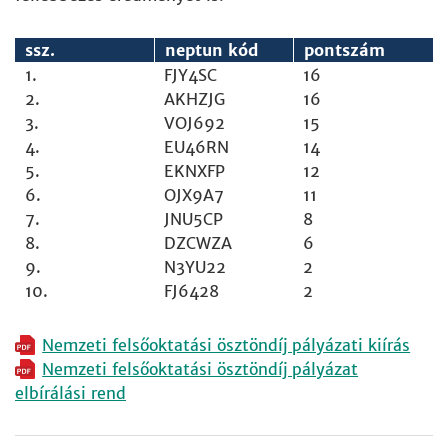
ssz.
neptun kód
pontszám
1.
FJY4SC
16
2.
AKHZJG
16
3.
VOJ692
15
4.
EU46RN
14
5.
EKNXFP
12
6.
OJX9A7
11
7.
JNU5CP
8
8.
DZCWZA
6
9.
N3YU22
2
10.
FJ6428
2
Nemzeti felsőoktatási ösztöndíj pályázati kiírás
Nemzeti felsőoktatási ösztöndíj pályázat
elbírálási rend