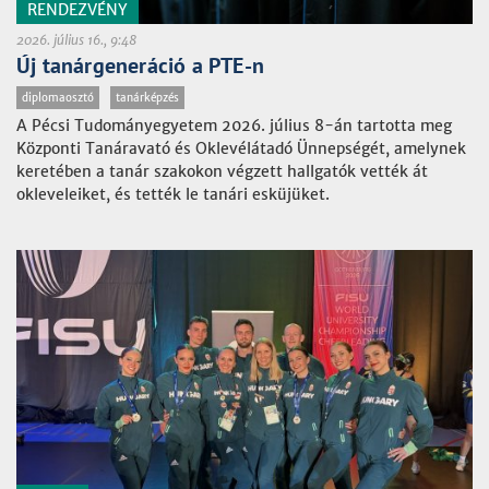
RENDEZVÉNY
2026. július 16., 9:48
Új tanárgeneráció a PTE-n
diplomaosztó
tanárképzés
A Pécsi Tudományegyetem 2026. július 8-án tartotta meg
Központi Tanáravató és Oklevélátadó Ünnepségét, amelynek
keretében a tanár szakokon végzett hallgatók vették át
okleveleiket, és tették le tanári esküjüket.