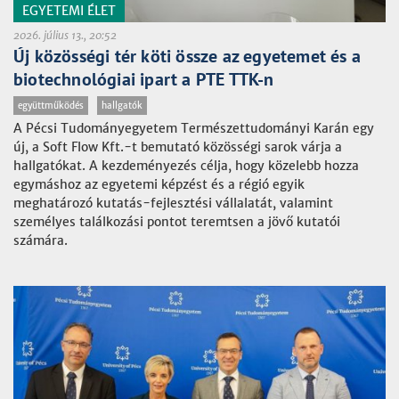
EGYETEMI ÉLET
2026. július 13., 20:52
Új közösségi tér köti össze az egyetemet és a
biotechnológiai ipart a PTE TTK-n
együttműködés
hallgatók
A Pécsi Tudományegyetem Természettudományi Karán egy
új, a Soft Flow Kft.-t bemutató közösségi sarok várja a
hallgatókat. A kezdeményezés célja, hogy közelebb hozza
egymáshoz az egyetemi képzést és a régió egyik
meghatározó kutatás-fejlesztési vállalatát, valamint
személyes találkozási pontot teremtsen a jövő kutatói
számára.