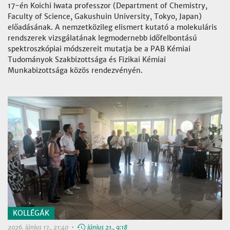
17-én Koichi Iwata professzor (Department of Chemistry,
Faculty of Science, Gakushuin University, Tokyo, Japan)
előadásának. A nemzetközileg elismert kutató a molekuláris
rendszerek vizsgálatának legmodernebb időfelbontású
spektroszkópiai módszereit mutatja be a PAB Kémiai
Tudományok Szakbizottsága és Fizikai Kémiai
Munkabizottsága közös rendezvényén.
KOLLÉGÁK
2026. június 17., 21:40 •
június 21., 9:18