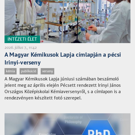
INTÉZETI ÉLET
2026. július 7., 11:42
A Magyar Kémikusok Lapja címlapján a pécsi
Irinyi-verseny
kémia
publikáció
verseny
A Magyar Kémikusok Lapja júniusi számában beszámoló
jelent meg az április elején Pécsett rendezett Irinyi János
Országos Középiskolai Kémiaversenyről, s a címlapon is a
rendezvényen készített fotó szerepel.