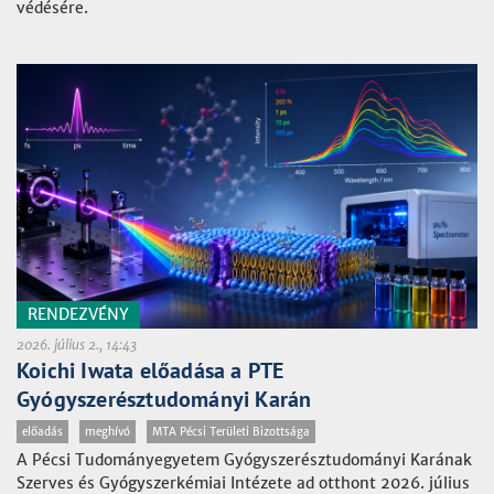
védésére.
RENDEZVÉNY
2026. július 2., 14:43
Koichi Iwata előadása a PTE
Gyógyszerésztudományi Karán
előadás
meghívó
MTA Pécsi Területi Bizottsága
A Pécsi Tudományegyetem Gyógyszerésztudományi Karának
Szerves és Gyógyszerkémiai Intézete ad otthont 2026. július