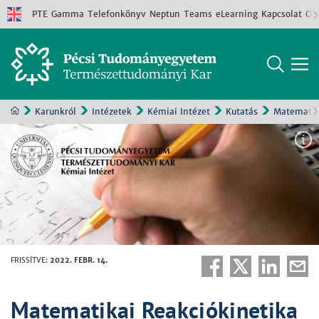
PTE
Gamma
Telefonkönyv
Neptun
Teams
eLearning
Kapcsolat
Old
Karunkról
Intézetek
Kémiai Intézet
Kutatás
Matematika
FRISSÍTVE
:
2022. FEBR. 14.
Matematikai Reakciókinetika