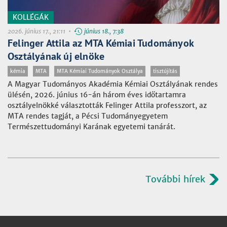
KOLLÉGÁK
2026. június 17., 21:11 •
június 18., 7:38
Felinger Attila az MTA Kémiai Tudományok
Osztályának új elnöke
kémia
MTA
MTA Kémiai Tudományok Osztálya
tisztújítás
A Magyar Tudományos Akadémia Kémiai Osztályának rendes
ülésén, 2026. június 16-án három éves időtartamra
osztályelnökké választották Felinger Attila professzort, az
MTA rendes tagját, a Pécsi Tudományegyetem
Természettudományi Karának egyetemi tanárát.
További hírek