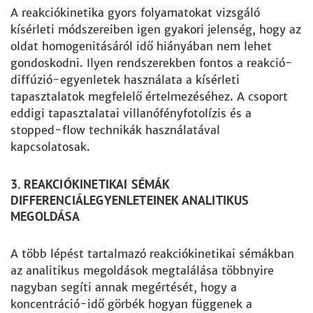
A reakciókinetika gyors folyamatokat vizsgáló
kísérleti módszereiben igen gyakori jelenség, hogy az
oldat homogenitásáról idő hiányában nem lehet
gondoskodni. Ilyen rendszerekben fontos a reakció-
diffúzió-egyenletek használata a kísérleti
tapasztalatok megfelelő értelmezéséhez. A csoport
eddigi tapasztalatai villanófényfotolízis és a
stopped-flow technikák használatával
kapcsolatosak.
3. REAKCIÓKINETIKAI SÉMÁK
DIFFERENCIÁLEGYENLETEINEK ANALITIKUS
MEGOLDÁSA
A több lépést tartalmazó reakciókinetikai sémákban
az analitikus megoldások megtalálása többnyire
nagyban segíti annak megértését, hogy a
koncentráció-idő görbék hogyan függenek a