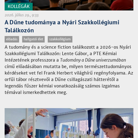
KOLLÉGÁK
2026. július 29., 9:33
A Dűne tudománya a Nyári Szakkollégiumi
Találkozón
előadás
hallgatói élet
szakkollégium
A tudomány és a science fiction találkozott a 2026-os Nyári
Szakkollégiumi Találkozón: Lente Gábor, a PTE Kémiai
Intézetének professzora a
Tudomány a Dűne univerzumában
című előadásában mutatta be, milyen természettudományos
kérdéseket vet fel Frank Herbert világhírű regényfolyama. Az
orfűi tábor résztvevői a Dűne csillagászati hátterétől a
legendás fűszer kémiai vonatkozásáig számos izgalmas
témával ismerkedhettek meg.