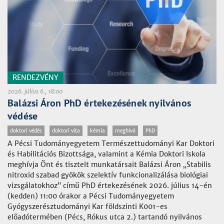
RENDEZVÉNY
2026. július 6., 18:00
Balázsi Áron PhD értekezésének nyilvános
védése
doktori védés
doktori vita
kémia
meghívó
PhD
A Pécsi Tudományegyetem Természettudományi Kar Doktori
és Habilitációs Bizottsága, valamint a Kémia Doktori Iskola
meghívja Önt és tisztelt munkatársait Balázsi Áron „Stabilis
nitroxid szabad gyökök szelektív funkcionalizálása biológiai
vizsgálatokhoz” című PhD értekezésének 2026. július 14-én
(kedden) 11:00 órakor a Pécsi Tudományegyetem
Gyógyszerésztudományi Kar földszinti K001-es
előadótermében (Pécs, Rókus utca 2.) tartandó nyilvános