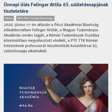
Ünnepi ülés Felinger Attila 65. születésnapjának
tiszteletére
kémia
MTA Pécsi Területi Bizottsága
2026. június 17-én délután a Pécsi Akadémiai Bizottság
előadótermében Felinger Attilát, a Magyar Tudományos
Akadémia rendes tagját, a Kémiai Tudományok Osztálya
közelmúltban megválasztott elnökét, a PTE TTK Kémiai
Intézetének professzorát köszöntötték kutatótársai 65.
születésnapja alkalmából.