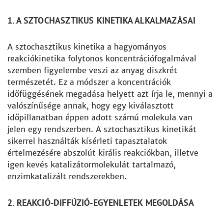
1. A SZTOCHASZTIKUS KINETIKA ALKALMAZÁSAI
A sztochasztikus kinetika a hagyományos
reakciókinetika folytonos koncentrációfogalmával
szemben figyelembe veszi az anyag diszkrét
természetét. Ez a módszer a koncentrációk
időfüggésének megadása helyett azt írja le, mennyi a
valószínűsége annak, hogy egy kiválasztott
időpillanatban éppen adott számú molekula van
jelen egy rendszerben. A sztochasztikus kinetikát
sikerrel használták kísérleti tapasztalatok
értelmezésére abszolút királis reakciókban, illetve
igen kevés katalizátormolekulát tartalmazó,
enzimkatalizált rendszerekben.
2. REAKCIÓ-DIFFÚZIÓ-EGYENLETEK MEGOLDÁSA