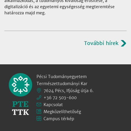
alkalmazkodás, a tudományos kiválóság erősítése, a
digitalizáció és az egyetemi egységesség megteremtése
határozza majd meg.
További hírek
Pécsi Tudományegyetem
Természettudományi Kar
7624 Pécs, Ifjúság útja 6.
+36 72 503-600
Kapcsolat
Megközelíthetőség
Campus térkép