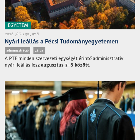
EGYETEM
2026. július 30., 9:18
Nyári leállás a Pécsi Tudományegyetemen
adminisztráció
zárva
A PTE minden szervezeti egységét érintő adminisztratív
nyári leállás lesz
augusztus 3-8 között.