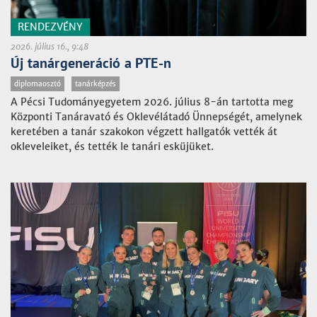
RENDEZVÉNY
2026. július 16., 9:48
Új tanárgeneráció a PTE-n
diplomaosztó
tanárképzés
A Pécsi Tudományegyetem 2026. július 8-án tartotta meg
Központi Tanáravató és Oklevélátadó Ünnepségét, amelynek
keretében a tanár szakokon végzett hallgatók vették át
okleveleiket, és tették le tanári esküjüket.