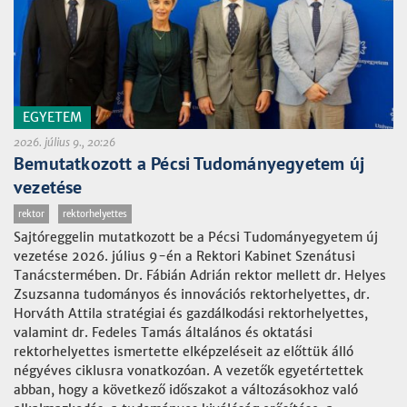
EGYETEM
2026. július 9., 20:26
Bemutatkozott a Pécsi Tudományegyetem új
vezetése
rektor
rektorhelyettes
Sajtóreggelin mutatkozott be a Pécsi Tudományegyetem új
vezetése 2026. július 9-én a Rektori Kabinet Szenátusi
Tanácstermében. Dr. Fábián Adrián rektor mellett dr. Helyes
Zsuzsanna tudományos és innovációs rektorhelyettes, dr.
Horváth Attila stratégiai és gazdálkodási rektorhelyettes,
valamint dr. Fedeles Tamás általános és oktatási
rektorhelyettes ismertette elképzeléseit az előttük álló
négyéves ciklusra vonatkozóan. A vezetők egyetértettek
abban, hogy a következő időszakot a változásokhoz való