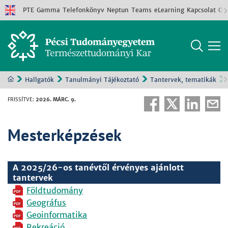
PTE
Gamma
Telefonkönyv
Neptun
Teams
eLearning
Kapcsolat
Old
Hallgatók
Tanulmányi Tájékoztató
Tantervek, tematikák
FRISSÍTVE
:
2026. MÁRC. 9.
Mesterképzések
A 2025/26-os tanévtől érvényes ajánlott
tantervek
Földtudomány
Geográfus
Geoinformatika
Rekreáció