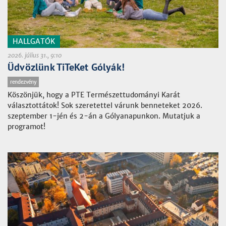
HALLGATÓK
2026. július 31., 9:10
Üdvözlünk TiTeKet Gólyák!
rendezvény
Köszönjük, hogy a PTE Természettudományi Karát
választottátok! Sok szeretettel várunk benneteket 2026.
szeptember 1-jén és 2-án a Gólyanapunkon. Mutatjuk a
programot!