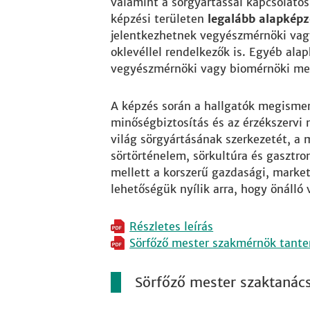
valamint a sörgyártással kapcsolatos
képzési területen
legalább alapképz
jelentkezhetnek vegyészmérnöki vag
oklevéllel rendelkezők is. Egyéb alap
vegyészmérnöki vagy biomérnöki mest
A képzés során a hallgatók megismeri
minőségbiztosítás és az érzékszervi 
világ sörgyártásának szerkezetét, a 
sörtörténelem, sörkultúra és gasztr
mellett a korszerű gazdasági, market
lehetőségük nyílik arra, hogy önálló
Részletes leírás
Sörfőző mester szakmérnök tante
Sörfőző mester szaktanác