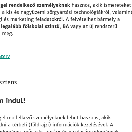
ggel rendelkező személyeknek
hasznos, akik ismereteket
l, a kis és nagyüzemi sörgyártási technológiákról, valamin
i és marketing feladatokról. A felvételhez bármely a
egalább főiskolai szintű
,
BA
vagy az új rendszerű
l meg.
nterv
sztens
m indul!
gel rendelkező személyeknek lehet hasznos, akik
a térbeli (földrajzi) információk kezelésével. A
tudományi, műszaki, agrár- és gazdaságtudományok