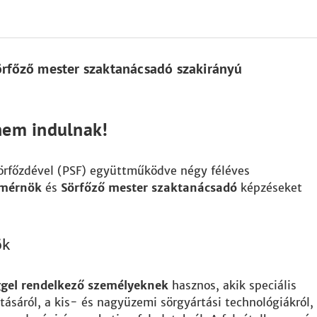
rfőző mester szaktanácsadó szakirányú
nem indulnak!
rfőzdével (PSF) együttműködve négy féléves
kmérnök
és
Sörfőző mester szaktanácsadó
képzéseket
ök
ggel rendelkező személyeknek
hasznos, akik speciális
ításáról, a kis- és nagyüzemi sörgyártási technológiákról,