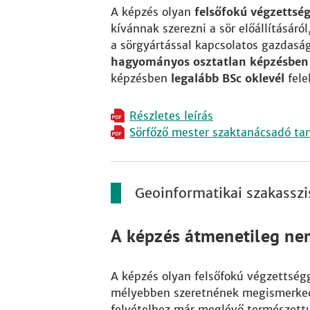
A képzés olyan
felsőfokú végzettsé
kívánnak szerezni a sör előállításáró
a sörgyártással kapcsolatos gazdaság
hagyományos osztatlan képzésben l
képzésben
legalább BSc oklevél
fele
Részletes leírás
Sörfőző mester szaktanácsadó ta
Geoinformatikai szakasszi
A képzés átmenetileg ne
A képzés olyan felsőfokú végzettség
mélyebben szeretnének megismerkedni 
felvételhez már meglévő természet