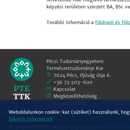
képzési területen szerzett BA, BSc va
További információ a
Földrajzi és Fö
Pécsi Tudományegyetem
Természettudományi Kar
7624 Pécs, Ifjúság útja 6.
+36 72 503-600
Kapcsolat
Megközelíthetőség
Campus térkép
Weboldalunkon cookie-kat (sütiket) használunk, hogy 
Bővebb információk
© 2026 PTE TTK | Minden jog fenntartva |
Ikonok:
F