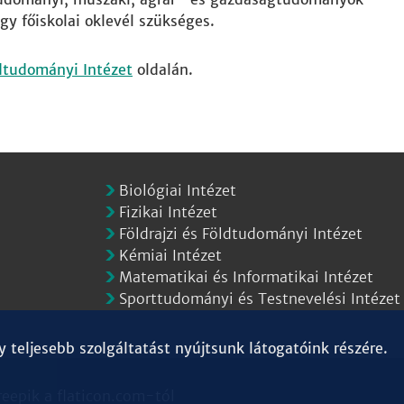
gy főiskolai oklevél szükséges.
ldtudományi Intézet
oldalán.
Biológiai Intézet
Fizikai Intézet
Földrajzi és Földtudományi Intézet
Kémiai Intézet
Matematikai és Informatikai Intézet
Sporttudományi és Testnevelési Intézet
teljesebb szolgáltatást nyújtsunk látogatóink részére.
reepik
a
flaticon.com
-tól