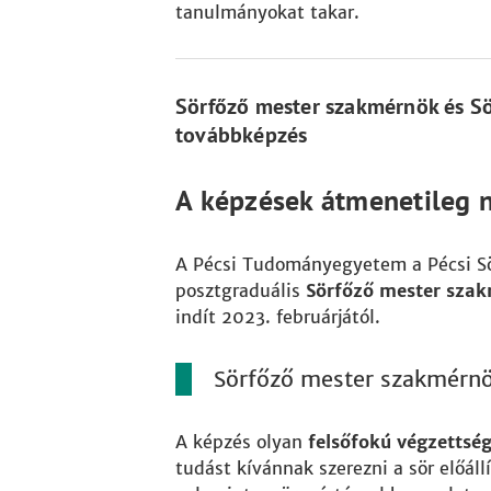
tanulmányokat takar.
Sörfőző mester szakmérnök és Sö
továbbképzés
A képzések átmenetileg 
A Pécsi Tudományegyetem a Pécsi Sö
posztgraduális
Sörfőző mester sza
indít 2023. februárjától.
Sörfőző mester szakmérn
A képzés olyan
felsőfokú végzettsé
tudást kívánnak szerezni a sör előáll