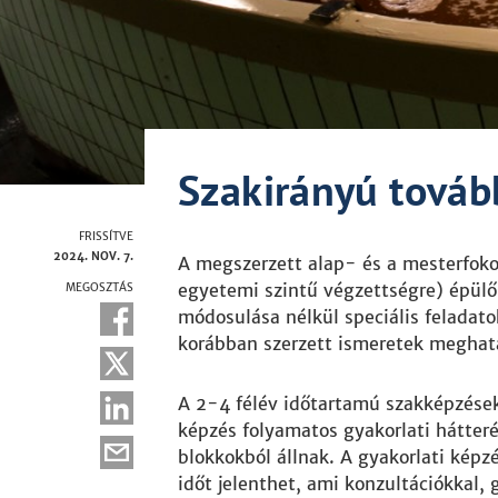
Szakirányú tová
FRISSÍTVE
2024. NOV. 7.
A megszerzett alap- és a mesterfokoza
egyetemi szintű végzettségre) épülő 
MEGOSZTÁS
módosulása nélkül speciális feladatok 
korábban szerzett ismeretek meghatá
A 2-4 félév időtartamú szakképzése
képzés folyamatos gyakorlati hátterét
blokkokból állnak. A gyakorlati képz
időt jelenthet, ami konzultációkkal, 