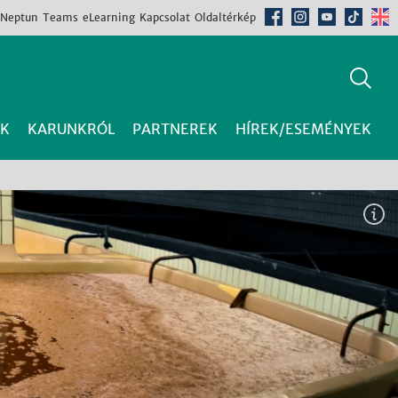
Neptun
Teams
eLearning
Kapcsolat
Oldaltérkép
K
KARUNKRÓL
PARTNEREK
HÍREK/ESEMÉNYEK