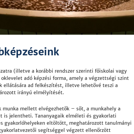
bbképzéseink
tra (illetve a korábbi rendszer szerinti főiskolai vagy
oklevelet adó képzési forma, amely a végzettségi szint
ellátására ad felkészítést, illetve lehetővé teszi a
rozott irányú elmélyítését.
k munka mellett elvégezhetők – sőt, a munkahely a
 is jelentheti. Tananyagaik elméleti és gyakorlati
és gyakorlóhelyeken eltöltött, meghatározott tanulmányi
gyakorlatvezetői segítséggel végzett ellenőrzött