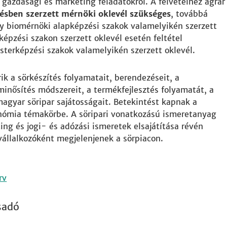
 gazdasági és marketing feladatokról. A felvételhez agrár
ésben szerzett mérnöki oklevél szükséges
, továbbá
y biomérnöki alapképzési szakok valamelyikén szerzett
képzési szakon szerzett oklevél esetén feltétel
erképzési szakok valamelyikén szerzett oklevél.
k a sörkészítés folyamatait, berendezéseit, a
minősítés módszereit, a termékfejlesztés folyamatát, a
magyar söripar sajátosságait. Betekintést kapnak a
onómia témakörbe. A söripari vonatkozású ismeretanyag
ing és jogi- és adózási ismeretek elsajátítása révén
 vállalkozóként megjelenjenek a sörpiacon.
rv
sadó