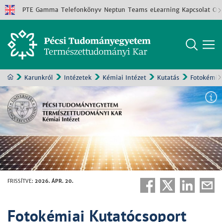
PTE
Gamma
Telefonkönyv
Neptun
Teams
eLearning
Kapcsolat
Old
Karunkról
Intézetek
Kémiai Intézet
Kutatás
Fotokémiai
FRISSÍTVE
:
2026. ÁPR. 20.
Fotokémiai Kutatócsoport