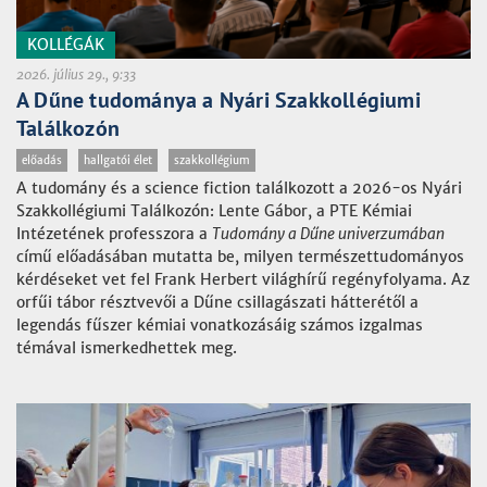
KOLLÉGÁK
2026. július 29., 9:33
A Dűne tudománya a Nyári Szakkollégiumi
Találkozón
előadás
hallgatói élet
szakkollégium
A tudomány és a science fiction találkozott a 2026-os Nyári
Szakkollégiumi Találkozón: Lente Gábor, a PTE Kémiai
Intézetének professzora a
Tudomány a Dűne univerzumában
című előadásában mutatta be, milyen természettudományos
kérdéseket vet fel Frank Herbert világhírű regényfolyama. Az
orfűi tábor résztvevői a Dűne csillagászati hátterétől a
legendás fűszer kémiai vonatkozásáig számos izgalmas
témával ismerkedhettek meg.