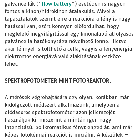
galváncellák ("
flow battery
") esetében is nagyon
fontos a kinon/hidrokinon átalakulás. Mivel a
tapasztalatok szerint erre a reakcióra a fény is nagy
hatással van, ezért könnyen előfordulhat, hogy
megfelelő megvilágítással egy kinonalapú átfolyásos
galváncella hatékonysága növelhető lenne, illetve
akár fénnyel is tölthető a cella, vagyis a fényenergia
elektromos energiává való alakításának eszköze
lehet.
SPEKTROFOTOMÉTER MINT FOTOREAKTOR:
A mérések végrehajtására egy olyan, korábban már
kidolgozott módszert alkalmazunk, amelyben a
diódasoros spektrofotométer azon jellemzőjét
használjuk ki, miszerint a mintán igen nagy
intenzitású, polikromatikus fényt enged át, ami már
képes fotokémiai reakciót is iniciálni. A készülék –