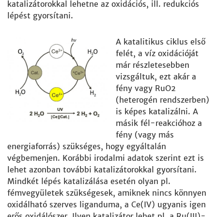
katalizátorokkal lehetne az oxidációs, ill. redukciós
lépést gyorsítani.
A katalitikus ciklus első
felét, a víz oxidációját
már részletesebben
vizsgáltuk, ezt akár a
fény vagy RuO2
(heterogén rendszerben)
is képes katalizálni. A
másik fél-reakcióhoz a
fény (vagy más
energiaforrás) szükséges, hogy egyáltalán
végbemenjen. Korábbi irodalmi adatok szerint ezt is
lehet azonban további katalizátorokkal gyorsítani.
Mindkét lépés katalizálása esetén olyan pl.
fémvegyületek szükségesek, amiknek nincs könnyen
oxidálható szerves liganduma, a Ce(IV) ugyanis igen
erős oxidálószer. Ilyen katalizátor lehet pl. a Ru(III)-