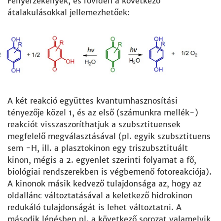
Fényérzékenyek, és röviden a következő
átalakulásokkal jellemezhetőek:
A két reakció együttes kvantumhasznosítási
tényezője közel 1, és az első (számunkra mellék-)
reakciót visszaszoríthatjuk a szubsztituensek
megfelelő megválasztásával (pl. egyik szubsztituens
sem -H, ill. a plasztokinon egy triszubsztituált
kinon, mégis a 2. egyenlet szerinti folyamat a fő,
biológiai rendszerekben is végbemenő fotoreakciója).
A kinonok másik kedvező tulajdonsága az, hogy az
oldallánc változtatásával a keletkező hidrokinon
redukáló tulajdonságát is lehet változtatni. A
második lépésben pl. a következő sorozat valamelyik,