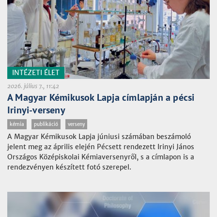
INTÉZETI ÉLET
2026. július 7., 11:42
A Magyar Kémikusok Lapja címlapján a pécsi
Irinyi-verseny
kémia
publikáció
verseny
A Magyar Kémikusok Lapja júniusi számában beszámoló
jelent meg az április elején Pécsett rendezett Irinyi János
Országos Középiskolai Kémiaversenyről, s a címlapon is a
rendezvényen készített fotó szerepel.