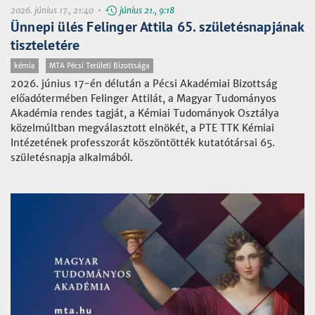
2026. június 17., 21:40 •
június 21., 9:18
Ünnepi ülés Felinger Attila 65. születésnapjának
tiszteletére
kémia
MTA Pécsi Területi Bizottsága
2026. június 17-én délután a Pécsi Akadémiai Bizottság
előadótermében Felinger Attilát, a Magyar Tudományos
Akadémia rendes tagját, a Kémiai Tudományok Osztálya
közelmúltban megválasztott elnökét, a PTE TTK Kémiai
Intézetének professzorát köszöntötték kutatótársai 65.
születésnapja alkalmából.