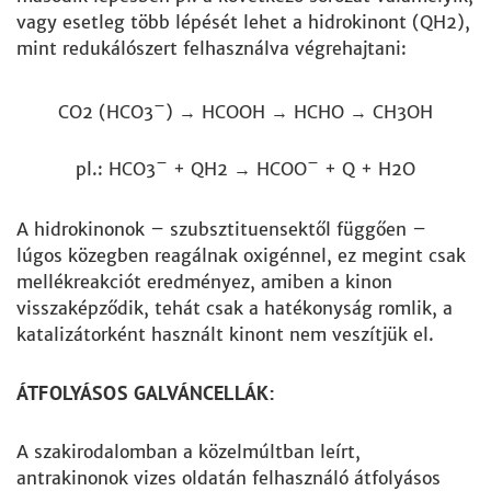
vagy esetleg több lépését lehet a hidrokinont (QH2),
mint redukálószert felhasználva végrehajtani:
–
CO2 (HCO3
) → HCOOH → HCHO → CH3OH
–
–
pl.: HCO3
+ QH2 → HCOO
+ Q + H2O
A hidrokinonok – szubsztituensektől függően –
lúgos közegben reagálnak oxigénnel, ez megint csak
mellékreakciót eredményez, amiben a kinon
visszaképződik, tehát csak a hatékonyság romlik, a
katalizátorként használt kinont nem veszítjük el.
ÁTFOLYÁSOS GALVÁNCELLÁK:
A szakirodalomban a közelmúltban leírt,
antrakinonok vizes oldatán felhasználó átfolyásos