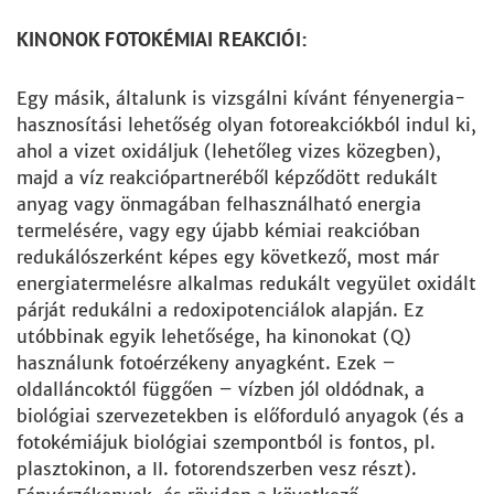
KINONOK FOTOKÉMIAI REAKCIÓI:
Egy másik, általunk is vizsgálni kívánt fényenergia-
hasznosítási lehetőség olyan fotoreakciókból indul ki,
ahol a vizet oxidáljuk (lehetőleg vizes közegben),
majd a víz reakciópartneréből képződött redukált
anyag vagy önmagában felhasználható energia
termelésére, vagy egy újabb kémiai reakcióban
redukálószerként képes egy következő, most már
energiatermelésre alkalmas redukált vegyület oxidált
párját redukálni a redoxipotenciálok alapján. Ez
utóbbinak egyik lehetősége, ha kinonokat (Q)
használunk fotoérzékeny anyagként. Ezek –
oldalláncoktól függően – vízben jól oldódnak, a
biológiai szervezetekben is előforduló anyagok (és a
fotokémiájuk biológiai szempontból is fontos, pl.
plasztokinon, a II. fotorendszerben vesz részt).