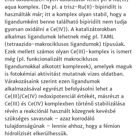
aqua komplex. (De pl. a trisz-Ru(II)-bipiridilt is
használták már; itt a komplex olyan stabil, hogy a
ligandumként benne található bipiridilt nem tudja
gyorsan oxidálni a Ce(IV)). A katalizátorokban
alkalmas ligandumok lehetnek még pl. TAML
(tetraazido-makrociklusos ligandumok) típusúak.
Ezek mellett számos olyan Ce(III)-komplex is ismert
még (pl. funkcionalizált makrociklusos
ligandumokkal alkotott komplexek), amelyek maguk
is fotokémiai aktivitást mutatnak vizes oldatban.
Várakozásaink szerint ezen ligandumok
alkalmazásával egyrészt befolyásolni lehet a
Ce(III)/Ce(IV) redoxipotenciál értékét, másrészt a
Ce(III) és Ce(IV) komplexben történő stabilizálása
révén a reakciónál használt közegnek kevésbé
szükséges savasnak – azaz korrodáló
tulajdonságúnak – lennie ahhoz, hogy a fémion
hidrolízisét elkerülhessük.