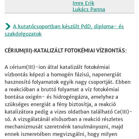
Imre Erik
Lukács Panna
A kutatócsoportban készült PdD, diploma- és
szakdolgozatok
CÉRIUM(III)-KATALIZÁLT FOTOKÉMIAI VÍZBONTÁS:
A cérium(III)-ion által katalizált fotokémiai
vízbontás képezi a homogén fázisú, napenergiát
hasznosító folyamatok egyik nagy csoportját. Ebben
a reakcióban a bruttó folyamat a víz fotokémiai
bontása oxigén- és hidrogéngázra, amelyhez a
szükséges energiát a fény biztosítja, a reakció
katalizátora pedig a vizes oldatban található Ce(III)-
só. A vizsgálatánál elsősorban a reakció részletes
mechanizmusát szeretnénk tanulmányozni, majd
ennek ismeretében megvizsgálni, hogy milyen