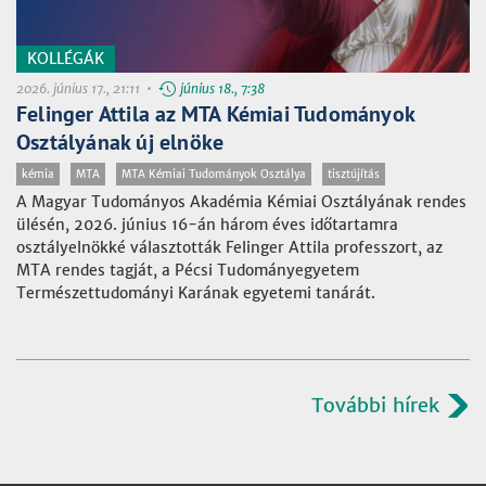
KOLLÉGÁK
2026. június 17., 21:11 •
június 18., 7:38
Felinger Attila az MTA Kémiai Tudományok
Osztályának új elnöke
kémia
MTA
MTA Kémiai Tudományok Osztálya
tisztújítás
A Magyar Tudományos Akadémia Kémiai Osztályának rendes
ülésén, 2026. június 16-án három éves időtartamra
osztályelnökké választották Felinger Attila professzort, az
MTA rendes tagját, a Pécsi Tudományegyetem
Természettudományi Karának egyetemi tanárát.
További hírek