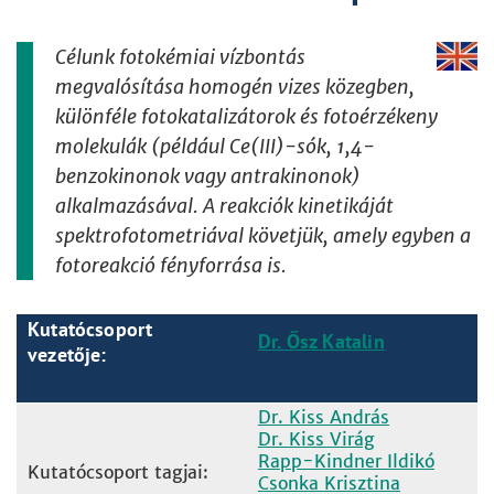
Célunk fotokémiai vízbontás
megvalósítása homogén vizes közegben,
különféle fotokatalizátorok és fotoérzékeny
molekulák (például Ce(III)-sók, 1,4-
benzokinonok vagy antrakinonok)
alkalmazásával. A reakciók kinetikáját
spektrofotometriával követjük, amely egyben a
fotoreakció fényforrása is.
Kutatócsoport
Dr. Ősz Katalin
vezetője:
Dr. Kiss András
Dr. Kiss Virág
Rapp-Kindner Ildikó
Kutatócsoport tagjai:
Csonka Krisztina