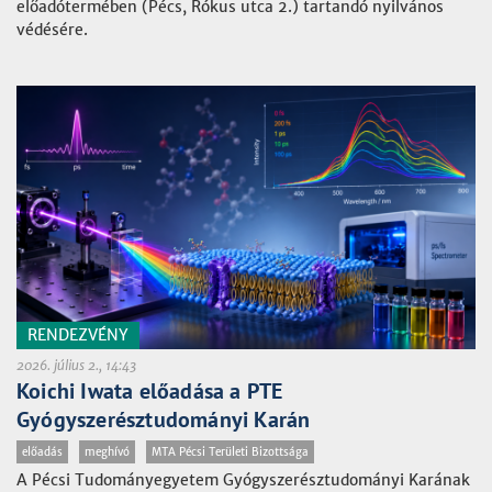
előadótermében (Pécs, Rókus utca 2.) tartandó nyilvános
védésére.
RENDEZVÉNY
2026. július 2., 14:43
Koichi Iwata előadása a PTE
Gyógyszerésztudományi Karán
előadás
meghívó
MTA Pécsi Területi Bizottsága
A Pécsi Tudományegyetem Gyógyszerésztudományi Karának