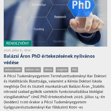
RENDEZVÉNY
2026. július 6., 18:00
Balázsi Áron PhD értekezésének nyilvános
védése
doktori védés
doktori vita
kémia
meghívó
PhD
A Pécsi Tudományegyetem Természettudományi Kar Doktori
és Habilitációs Bizottsága, valamint a Kémia Doktori Iskola
meghívja Önt és tisztelt munkatársait Balázsi Áron „Stabilis
nitroxid szabad gyökök szelektív funkcionalizálása biológiai
vizsgálatokhoz” című PhD értekezésének 2026. július 14-én
(kedden) 11:00 órakor a Pécsi Tudományegyetem
Gyógyszerésztudományi Kar földszinti K001-es