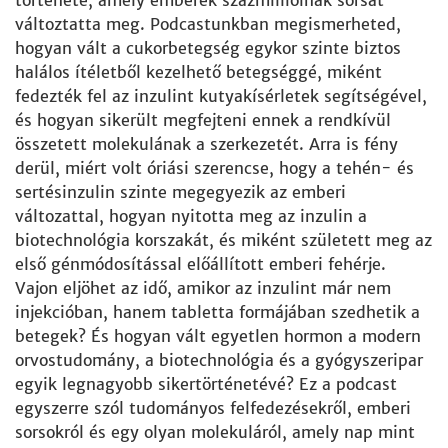
története, amely emberek százmillióinak sorsát
változtatta meg. Podcastunkban megismerheted,
hogyan vált a cukorbetegség egykor szinte biztos
halálos ítéletből kezelhető betegséggé, miként
fedezték fel az inzulint kutyakísérletek segítségével,
és hogyan sikerült megfejteni ennek a rendkívül
összetett molekulának a szerkezetét. Arra is fény
derül, miért volt óriási szerencse, hogy a tehén- és
sertésinzulin szinte megegyezik az emberi
változattal, hogyan nyitotta meg az inzulin a
biotechnológia korszakát, és miként született meg az
első génmódosítással előállított emberi fehérje.
Vajon eljöhet az idő, amikor az inzulint már nem
injekcióban, hanem tabletta formájában szedhetik a
betegek? És hogyan vált egyetlen hormon a modern
orvostudomány, a biotechnológia és a gyógyszeripar
egyik legnagyobb sikertörténetévé? Ez a podcast
egyszerre szól tudományos felfedezésekről, emberi
sorsokról és egy olyan molekuláról, amely nap mint