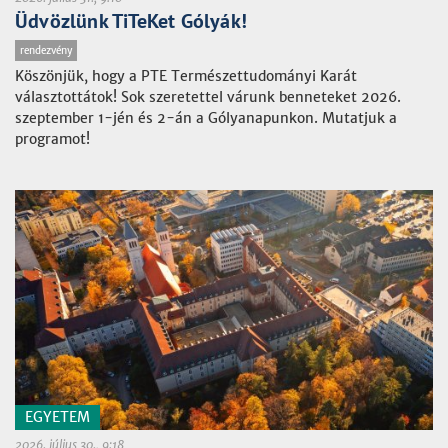
Üdvözlünk TiTeKet Gólyák!
rendezvény
Köszönjük, hogy a PTE Természettudományi Karát
választottátok! Sok szeretettel várunk benneteket 2026.
szeptember 1-jén és 2-án a Gólyanapunkon. Mutatjuk a
programot!
EGYETEM
2026. július 30., 9:18