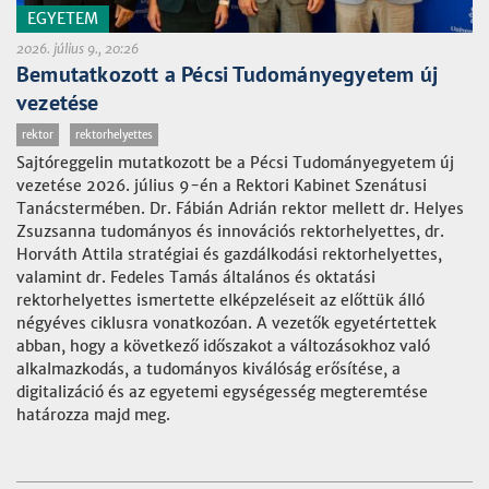
EGYETEM
2026. július 9., 20:26
Bemutatkozott a Pécsi Tudományegyetem új
vezetése
rektor
rektorhelyettes
Sajtóreggelin mutatkozott be a Pécsi Tudományegyetem új
vezetése 2026. július 9-én a Rektori Kabinet Szenátusi
Tanácstermében. Dr. Fábián Adrián rektor mellett dr. Helyes
Zsuzsanna tudományos és innovációs rektorhelyettes, dr.
Horváth Attila stratégiai és gazdálkodási rektorhelyettes,
valamint dr. Fedeles Tamás általános és oktatási
rektorhelyettes ismertette elképzeléseit az előttük álló
négyéves ciklusra vonatkozóan. A vezetők egyetértettek
abban, hogy a következő időszakot a változásokhoz való
alkalmazkodás, a tudományos kiválóság erősítése, a
digitalizáció és az egyetemi egységesség megteremtése
határozza majd meg.