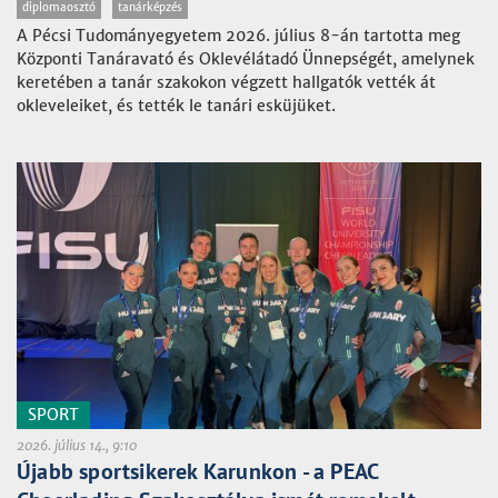
diplomaosztó
tanárképzés
A Pécsi Tudományegyetem 2026. július 8-án tartotta meg
Központi Tanáravató és Oklevélátadó Ünnepségét, amelynek
keretében a tanár szakokon végzett hallgatók vették át
okleveleiket, és tették le tanári esküjüket.
SPORT
2026. július 14., 9:10
Újabb sportsikerek Karunkon - a PEAC