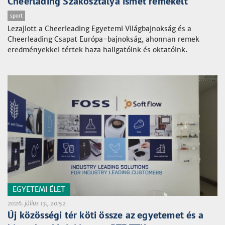
Cheerlading Szakosztálya ismét remekelt
sport
Lezajlott a Cheerleading Egyetemi Világbajnokság és a
Cheerleading Csapat Európa-bajnokság, ahonnan remek
eredményekkel tértek haza hallgatóink és oktatóink.
EGYETEMI ÉLET
2026. július 13., 20:52
Új közösségi tér köti össze az egyetemet és a