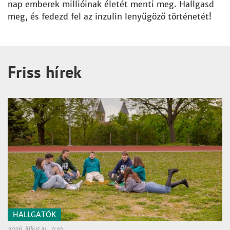
nap emberek millióinak életét menti meg. Hallgasd
meg, és fedezd fel az inzulin lenyűgöző történetét!
Friss hírek
HALLGATÓK
2026. július 31., 9:10