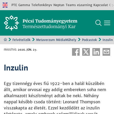
PTE
Gamma
Telefonkönyv
Neptun
Teams
eLearning
Kapcsolat
Old
Felvételizők
Metaverzum MédiaMűhely
Podcastok
Inzulin
FRISSÍTVE
:
2026. JÚN. 27.
Inzulin
Egy tizennégy éves fiú 1922-ben a halál küszöbén
állt, amikor orvosai egy addig embereken soha nem
alkalmazott készítményt adtak be neki. Néhány
nappal később csoda történt: Leonard Thompson
visszakapta az életét. Ezzel kezdődött az inzulin