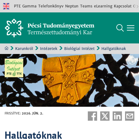
PTE
Gamma
Telefonkönyv
Neptun
Teams
eLearning
Kapcsolat
Old
Karunkról
Intézetek
Biológiai Intézet
Hallgatóknak
FRISSÍTVE
:
2026. JÚN. 2.
Hallgatóknak