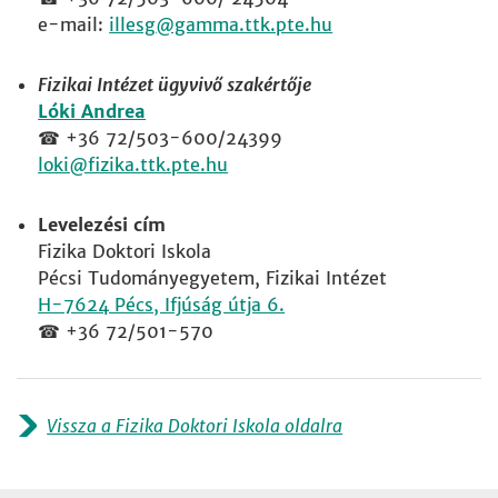
e-mail:
illesg
Fizikai Intézet ügyvivő szakértője
Lóki Andrea
☎ +36 72/503-600/24399
loki
Levelezési cím
Fizika Doktori Iskola
Pécsi Tudományegyetem, Fizikai Intézet
H-7624 Pécs, Ifjúság útja 6.
☎ +36 72/501-570
Vissza a Fizika Doktori Iskola oldalra