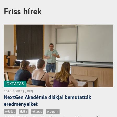
Friss hírek
OKTATÁS
2026. július 23., 18:13
NextGen Akadémia diákjai bemutatták
eredményeiket
előadás
fizika
oktatás
program