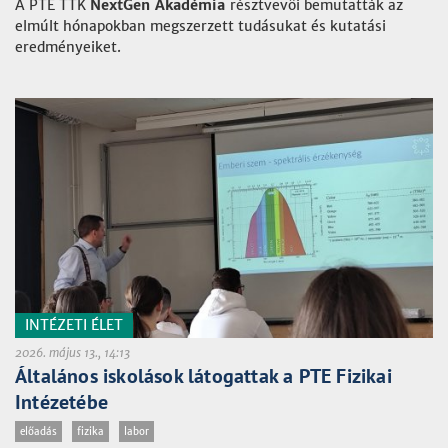
A PTE TTK
NextGen Akadémia
résztvevői bemutatták az
elmúlt hónapokban megszerzett tudásukat és kutatási
eredményeiket.
INTÉZETI ÉLET
2026. május 13., 14:13
Általános iskolások látogattak a PTE Fizikai
Intézetébe
előadás
fizika
labor