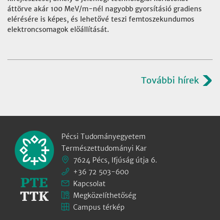
áttörve akár 100 MeV/m-nél nagyobb gyorsításió gradiens
elérésére is képes, és lehetővé teszi femtoszekundumos
elektroncsomagok előállítását.
További hírek
Pécsi Tudományegyetem
Természettudományi Kar
7624 Pécs, Ifjúság útja 6.
+36 72 503-600
Kapcsolat
Megközelíthetőség
Campus térkép