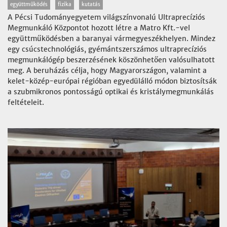
együttműködés
fizika
kutatás
A Pécsi Tudományegyetem világszínvonalú Ultraprecíziós
Megmunkáló Központot hozott létre a Matro Kft.-vel
együttműködésben a baranyai vármegyeszékhelyen. Mindez
egy csúcstechnológiás, gyémántszerszámos ultraprecíziós
megmunkálógép beszerzésének köszönhetően valósulhatott
meg. A beruházás célja, hogy Magyarországon, valamint a
kelet-közép-európai régióban egyedülálló módon biztosítsák
a szubmikronos pontosságú optikai és kristálymegmunkálás
feltételeit.