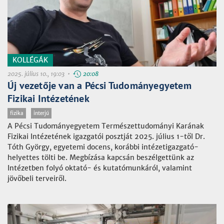
KOLLÉGÁK
2025. július 10., 19:03 •
20:08
Új vezetője van a Pécsi Tudományegyetem
Fizikai Intézetének
fizika
interjú
A Pécsi Tudományegyetem Természettudományi Karának
Fizikai Intézetének igazgatói posztját 2025. július 1-től Dr.
Tóth György, egyetemi docens, korábbi intézetigazgató-
helyettes tölti be. Megbízása kapcsán beszélgettünk az
Intézetben folyó oktató- és kutatómunkáról, valamint
jövőbeli terveiről.