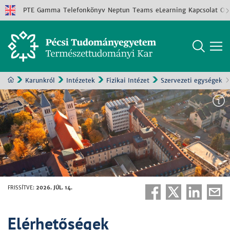
PTE
Gamma
Telefonkönyv
Neptun
Teams
eLearning
Kapcsolat
Old
Karunkról
Intézetek
Fizikai Intézet
Szervezeti egységek
FRISSÍTVE
:
2026. JÚL. 14.
Elérhetőségek