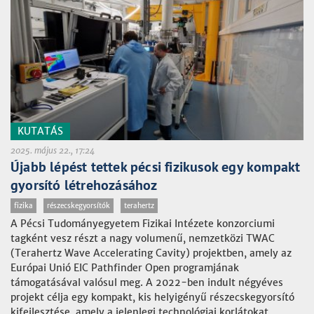
KUTATÁS
2025. május 22., 17:24
Újabb lépést tettek pécsi fizikusok egy kompakt
gyorsító létrehozásához
fizika
részecskegyorsítók
terahertz
A Pécsi Tudományegyetem Fizikai Intézete konzorciumi
tagként vesz részt a nagy volumenű, nemzetközi TWAC
(Terahertz Wave Accelerating Cavity) projektben, amely az
Európai Unió EIC Pathfinder Open programjának
támogatásával valósul meg. A 2022-ben indult négyéves
projekt célja egy kompakt, kis helyigényű részecskegyorsító
kifejlesztése, amely a jelenlegi technológiai korlátokat