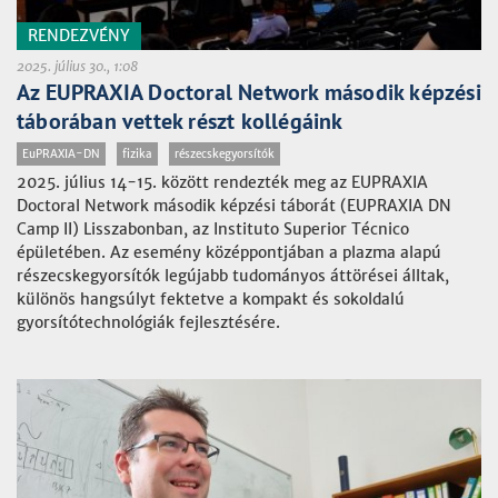
RENDEZVÉNY
2025. július 30., 1:08
Az EUPRAXIA Doctoral Network második képzési
táborában vettek részt kollégáink
EuPRAXIA-DN
fizika
részecskegyorsítók
2025. július 14-15. között rendezték meg az EUPRAXIA
Doctoral Network második képzési táborát (EUPRAXIA DN
Camp II) Lisszabonban, az Instituto Superior Técnico
épületében. Az esemény középpontjában a plazma alapú
részecskegyorsítók legújabb tudományos áttörései álltak,
különös hangsúlyt fektetve a kompakt és sokoldalú
gyorsítótechnológiák fejlesztésére.