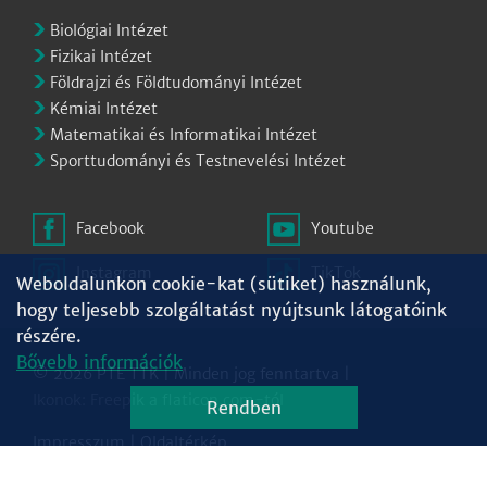
Biológiai Intézet
Fizikai Intézet
Földrajzi és Földtudományi Intézet
Kémiai Intézet
Matematikai és Informatikai Intézet
Sporttudományi és Testnevelési Intézet
Facebook
Youtube
Instagram
TikTok
Weboldalunkon cookie-kat (sütiket) használunk,
hogy teljesebb szolgáltatást nyújtsunk látogatóink
részére.
Bővebb információk
© 2026 PTE TTK | Minden jog fenntartva |
Ikonok:
Freepik
a
flaticon.com
-tól
Rendben
Impresszum
|
Oldaltérkép