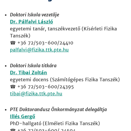
Doktori Iskola vezetője
Dr. Pálfalvi László
egyetemi tanár, tanszékvezető (Kísérleti Fizika
Tanszék)
☎ +36 72/503-600/24410
palfalvi
Doktori Iskola titkára
Dr. Tibai Zoltán
egyetemi docens (Számítógépes Fizika Tanszék)
☎ +36 72/503-600/24395
tibai
PTE Doktorandusz Önkormányzat delegáltja
Illés Gergő
PhD-hallgató (Elméleti Fizika Tanszék)
☎ +36 72/503-600/ 24504