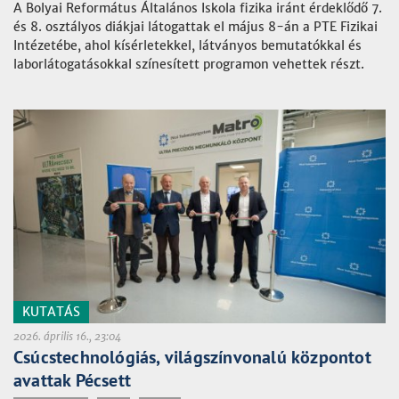
A Bolyai Református Általános Iskola fizika iránt érdeklődő 7.
és 8. osztályos diákjai látogattak el május 8-án a PTE Fizikai
Intézetébe, ahol kísérletekkel, látványos bemutatókkal és
laborlátogatásokkal színesített programon vehettek részt.
KUTATÁS
2026. április 16., 23:04
Csúcstechnológiás, világszínvonalú központot
avattak Pécsett