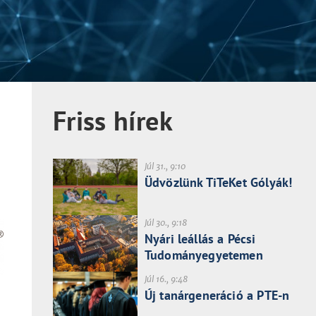
Friss hírek
Júl 31., 9:10
Üdvözlünk TiTeKet Gólyák!
Júl 30., 9:18
Nyári leállás a Pécsi
Tudományegyetemen
Júl 16., 9:48
Új tanárgeneráció a PTE-n