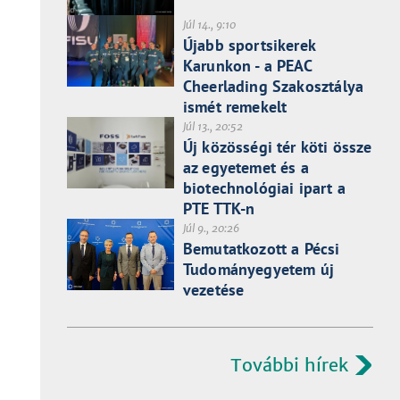
Júl 14., 9:10
Újabb sportsikerek
Karunkon - a PEAC
Cheerlading Szakosztálya
ismét remekelt
Júl 13., 20:52
Új közösségi tér köti össze
az egyetemet és a
biotechnológiai ipart a
PTE TTK-n
Júl 9., 20:26
Bemutatkozott a Pécsi
Tudományegyetem új
vezetése
További hírek