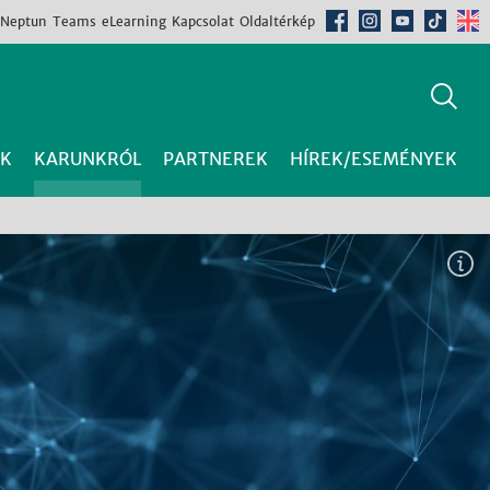
Neptun
Teams
eLearning
Kapcsolat
Oldaltérkép
K
KARUNKRÓL
PARTNEREK
HÍREK/ESEMÉNYEK