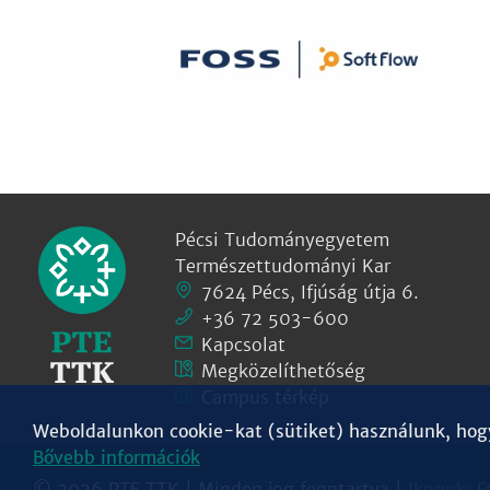
Pécsi Tudományegyetem
Természettudományi Kar
7624 Pécs, Ifjúság útja 6.
+36 72 503-600
Kapcsolat
Megközelíthetőség
Campus térkép
Weboldalunkon cookie-kat (sütiket) használunk, hogy 
Bővebb információk
© 2026 PTE TTK | Minden jog fenntartva |
Ikonok:
F