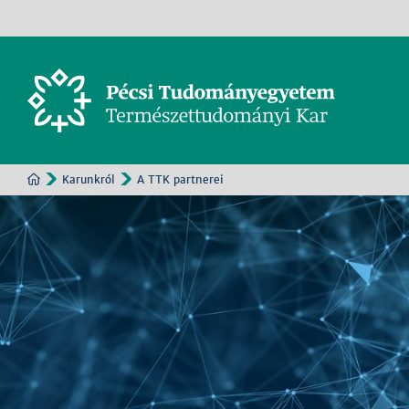
Karunkról
A TTK partnerei