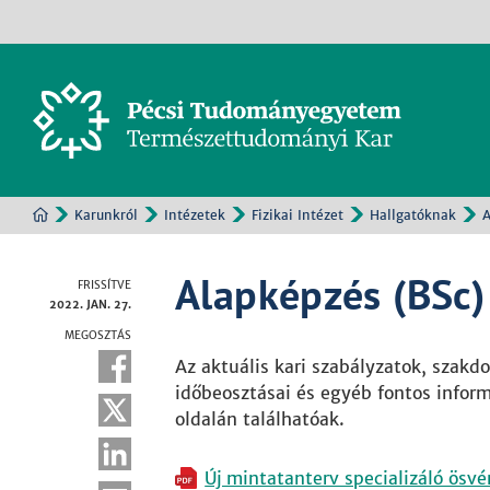
Karunkról
Intézetek
Fizikai Intézet
Hallgatóknak
A
Alapképzés (BSc)
FRISSÍTVE
2022. JAN. 27.
MEGOSZTÁS
Az aktuális kari szabályzatok, szakd
időbeosztásai és egyéb fontos infor
oldalán találhatóak.
Új mintatanterv specializáló ösv