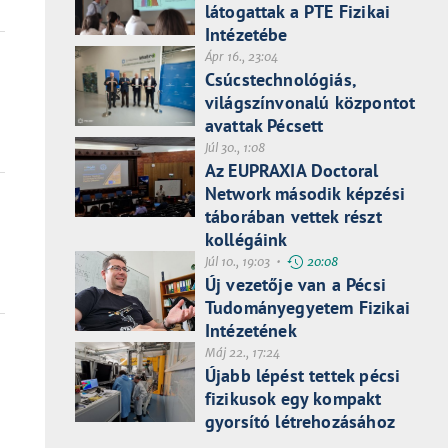
látogattak a PTE Fizikai
Intézetébe
Ápr 16., 23:04
Csúcstechnológiás,
világszínvonalú központot
avattak Pécsett
Júl 30., 1:08
Az EUPRAXIA Doctoral
Network második képzési
táborában vettek részt
kollégáink
Júl 10., 19:03 •
20:08
Új vezetője van a Pécsi
Tudományegyetem Fizikai
Intézetének
Máj 22., 17:24
Újabb lépést tettek pécsi
fizikusok egy kompakt
gyorsító létrehozásához