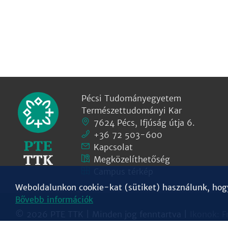
Pécsi Tudományegyetem
Természettudományi Kar
7624 Pécs, Ifjúság útja 6.
+36 72 503-600
Kapcsolat
Megközelíthetőség
Campus térkép
Weboldalunkon cookie-kat (sütiket) használunk, hogy 
Bővebb információk
© 2026 PTE TTK | Minden jog fenntartva |
Ikonok:
F