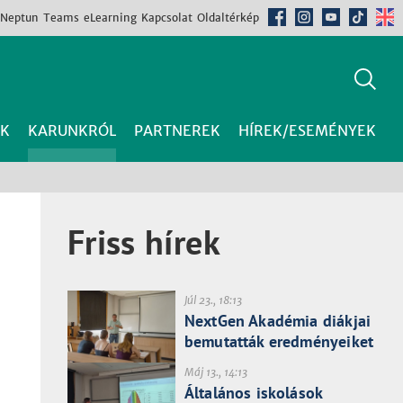
Neptun
Teams
eLearning
Kapcsolat
Oldaltérkép
K
KARUNKRÓL
PARTNEREK
HÍREK/ESEMÉNYEK
Friss hírek
Júl 23., 18:13
NextGen Akadémia diákjai
bemutatták eredményeiket
Máj 13., 14:13
Általános iskolások