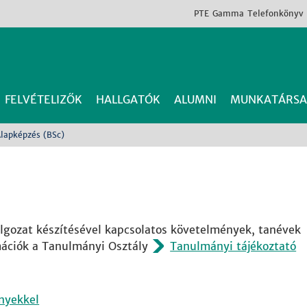
PTE
Gamma
Telefonkönyv
FELVÉTELIZŐK
HALLGATÓK
ALUMNI
MUNKATÁRSA
lapképzés (BSc)
olgozat készítésével kapcsolatos követelmények, tanévek
mációk a Tanulmányi Osztály
Tanulmányi tájékoztató
ényekkel