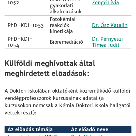
1052
Zengő Lívia
gyakorlati
alkalmazásuk
Fotokémiai
PhD-KDI-1053
reakciók
Dr. Ősz Katalin
kinetikája
PhD-KDI-
Dr. Pernyeszi
Bioremediáció
1054
Tímea Judit
Külföldi meghívottak által
meghirdetett előadások:
A Doktori Iskolában oktatóként közreműködő külföldi
vendégprofesszorok kurzusainak adatai (a
kurzusokon nemcsak a Kémia Doktori Iskola hallgatói
vettek részt):
Az előadás témája
Az előadó neve