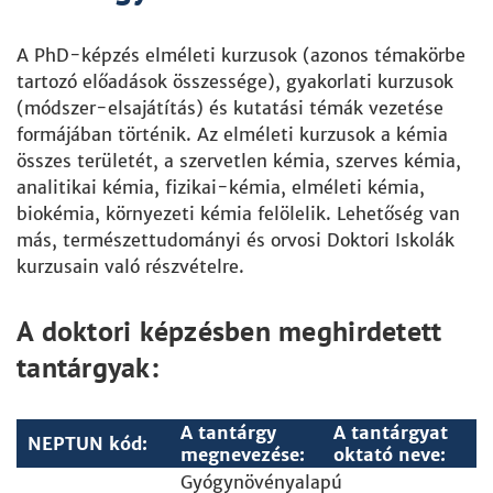
A PhD-képzés elméleti kurzusok (azonos témakörbe
tartozó előadások összessége), gyakorlati kurzusok
(módszer-elsajátítás) és kutatási témák vezetése
formájában történik. Az elméleti kurzusok a kémia
összes területét, a szervetlen kémia, szerves kémia,
analitikai kémia, fizikai-kémia, elméleti kémia,
biokémia, környezeti kémia felölelik. Lehetőség van
más, természettudományi és orvosi Doktori Iskolák
kurzusain való részvételre.
A doktori képzésben meghirdetett
tantárgyak:
A tantárgy
A tantárgyat
NEPTUN kód:
megnevezése:
oktató neve:
Gyógynövényalapú