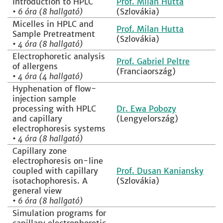
Introduction to HPLC
Prof. Milan Hutta
•
6 óra (8 hallgató)
(Szlovákia)
Micelles in HPLC and
Prof. Milan Hutta
Sample Pretreatment
(Szlovákia)
•
4 óra (8 hallgató)
Electrophoretic analysis
Prof. Gabriel Peltre
of allergens
(Franciaország)
•
4 óra (4 hallgató)
Hyphenation of flow-
injection sample
processing with HPLC
Dr. Ewa Pobozy
and capillary
(Lengyelország)
electrophoresis systems
•
4 óra (8 hallgató)
Capillary zone
electrophoresis on-line
coupled with capillary
Prof. Dusan Kaniansky
isotachophoresis. A
(Szlovákia)
general view
•
6 óra (8 hallgató)
Simulation programs for