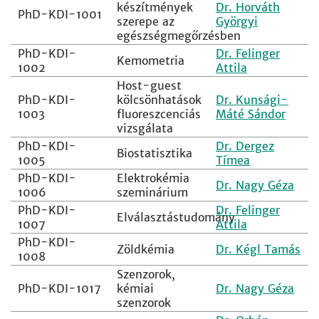
készítmények
Dr. Horváth
PhD-KDI-1001
szerepe az
Györgyi
egészségmegőrzésben
PhD-KDI-
Dr. Felinger
Kemometria
1002
Attila
Host-guest
PhD-KDI-
kölcsönhatások
Dr. Kunsági-
1003
fluoreszcenciás
Máté Sándor
vizsgálata
PhD-KDI-
Dr. Dergez
Biostatisztika
1005
Tímea
PhD-KDI-
Elektrokémia
Dr. Nagy Géza
1006
szeminárium
PhD-KDI-
Dr. Felinger
Elválasztástudomány
1007
Attila
PhD-KDI-
Zöldkémia
Dr. Kégl Tamás
1008
Szenzorok,
PhD-KDI-1017
kémiai
Dr. Nagy Géza
szenzorok