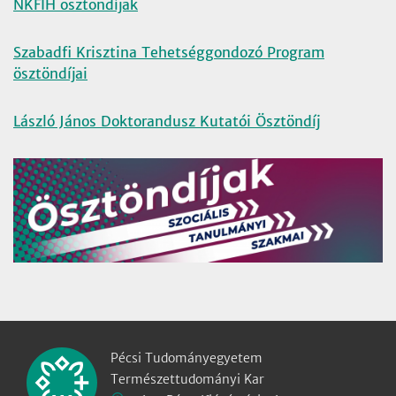
NKFIH ösztöndíjak
Szabadfi Krisztina Tehetséggondozó Program
ösztöndíjai
László János Doktorandusz Kutatói Ösztöndíj
Pécsi Tudományegyetem
Természettudományi Kar