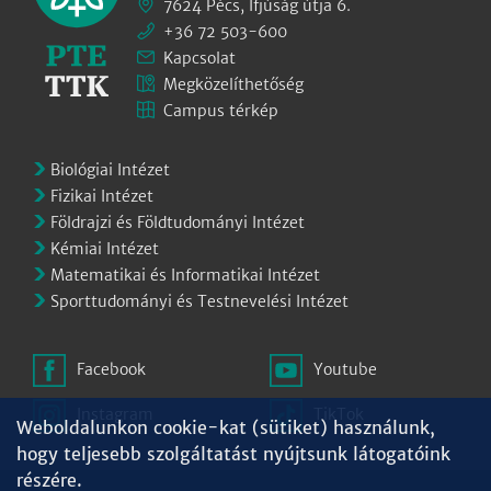
7624 Pécs, Ifjúság útja 6.
+36 72 503-600
Kapcsolat
Megközelíthetőség
Campus térkép
Biológiai Intézet
Fizikai Intézet
Földrajzi és Földtudományi Intézet
Kémiai Intézet
Matematikai és Informatikai Intézet
Sporttudományi és Testnevelési Intézet
Facebook
Youtube
Instagram
TikTok
Weboldalunkon cookie-kat (sütiket) használunk,
hogy teljesebb szolgáltatást nyújtsunk látogatóink
részére.