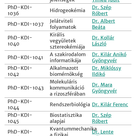
PhD-KDI-
Dr. Szép
Hidrogeokémia
1036
Róbert
Jelátviteli
Dr. Albert
PhD-KDI-1037
folyamatok
Beáta
Királis
PhD-KDI-
Dr. Kollár
vegyületek
1040
László
sztereokémiája
A szakirodalom
Dr. Kilár Anikó
PhD-KDI-1041
informatikája
Gyöngyvér
PhD-KDI-
Alkalmazott
Dr. Miklóssy
1042
biomérnökség
Ildikó
Molekuláris
Dr. Mara
PhD-KDI-1043
kommunikáció
Gyöngyvér
a rizoszférában
PhD-KDI-
Rendszerbiológia
Dr. Kilár Ferenc
1044
PhD-KDI-
Biostatisztika
Dr. Szép
1045
alapjai
Róbert
Kvantummechanika
PhD-KDI-
Dr. Lente
a fizikai