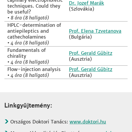
capillary electrophoretic
Dr. Jozef Marák
techniques. Could they
(Szlovákia)
be useful?
•
8 óra (8 hallgató)
HPLC-determination of
antiepileptics and
Prof. Elena Tzvetanova
cathecholamines
(Bulgária)
•
4 óra (8 hallgató)
Fundamentals of
Prof. Gerald Gübitz
chirality
(Ausztria)
•
4 óra (8 hallgató)
Flow-injection analysis
Prof. Gerald Gübitz
•
4 óra (8 hallgató)
(Ausztria)
Linkgyűjtemény:
Országos Doktori Tanács:
www.doktori.hu