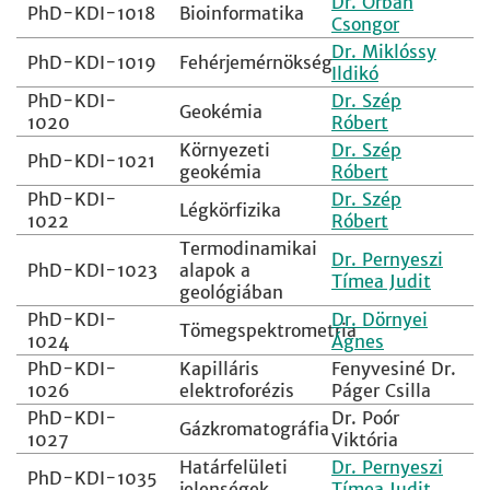
Dr. Orbán
PhD-KDI-1018
Bioinformatika
Csongor
Dr. Miklóssy
PhD-KDI-1019
Fehérjemérnökség
Ildikó
PhD-KDI-
Dr. Szép
Geokémia
1020
Róbert
Környezeti
Dr. Szép
PhD-KDI-1021
geokémia
Róbert
PhD-KDI-
Dr. Szép
Légkörfizika
1022
Róbert
Termodinamikai
Dr. Pernyeszi
PhD-KDI-1023
alapok a
Tímea Judit
geológiában
PhD-KDI-
Dr. Dörnyei
Tömegspektrometria
1024
Ágnes
PhD-KDI-
Kapilláris
Fenyvesiné Dr.
1026
elektroforézis
Páger Csilla
PhD-KDI-
Dr. Poór
Gázkromatográfia
1027
Viktória
Határfelületi
Dr. Pernyeszi
PhD-KDI-1035
jelenségek
Tímea Judit