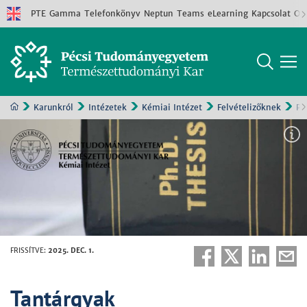
PTE
Gamma
Telefonkönyv
Neptun
Teams
eLearning
Kapcsolat
Old
Karunkról
Intézetek
Kémiai Intézet
Felvételizőknek
Ph
FRISSÍTVE
:
2025. DEC. 1.
Tantárgyak