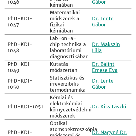
1046
Gábor
kémiában
Matematikai
PhD-KDI-
módszerek a
Dr. Lente
1047
fizikai
Gábor
kémiában
Lab-on-a-
PhD-KDI-
chip technika a
Dr. Makszin
1048
laboratóriumi
Lilla
diagnosztikában
PhD-KDI-
Kutatás
Dr. Bálint
1049
módszertan
Emese Éva
Statisztikus és
PhD-KDI-
Dr. Lente
irreverzibilis
1050
Gábor
termodinamika
Kémiai és
elektrokémiai
PhD-KDI-1051
Dr. Kiss László
környezetvédelmi
módszerek
Optikai
atomspektroszkópia
PhD-KDI-
Dr. Nagyné Dr.
módszerei és