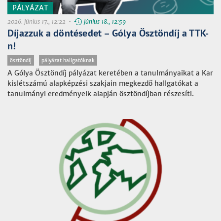
PÁLYÁZAT
2026. június 17., 12:22 •
június 18., 12:59
Díjazzuk a döntésedet – Gólya Ösztöndíj a TTK-
n!
ösztöndíj
pályázat hallgatóknak
A Gólya Ösztöndíj pályázat keretében a tanulmányaikat a Kar
kislétszámú alapképzési szakjain megkezdő hallgatókat a
tanulmányi eredményeik alapján ösztöndíjban részesíti.