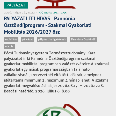
PÁLYÁZAT
2026. május 28., 11:22 •
május 29., 12:55
PÁLYÁZATI FELHÍVÁS - Pannónia
Ösztöndíjprogram - Szakmai Gyakorlati
Mobilitás 2026/2027 ősz
mobilitás
pályázat
pályázat hallgatóknak
Pannónia Ösztöndíj
utazás
Pécsi Tudományegyetem Természettudományi Kara
pályázatot ír ki Pannónia Ösztöndíjprogram szakmai
gyakorlat mobilitási programban való részvételre.A szakmai
gyakorlat egy másik programországban található
vállalkozásnál, szervezetnél eltöltött időszak, amelynek
időtartama minimum 2, maximum 4 hónap lehet. A szakmai
gyakorlat megvalósulási ideje: 2026.08.17. – 2026.12.18.
Beadási hatéridő: 2026. július 6. 8.00