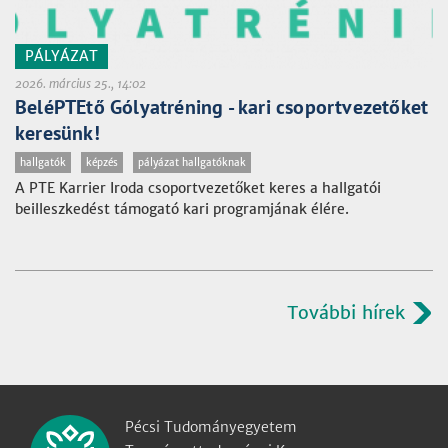
PÁLYÁZAT
2026. március 25., 14:02
BeléPTEtő Gólyatréning - kari csoportvezetőket
keresünk!
hallgatók
képzés
pályázat hallgatóknak
A PTE Karrier Iroda csoportvezetőket keres a hallgatói
beilleszkedést támogató kari programjának élére.
További hírek
Pécsi Tudományegyetem