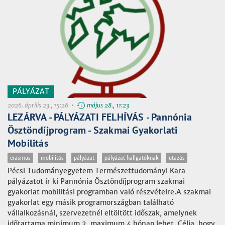
PÁLYÁZAT
2026. április 23., 15:26 •
május 28., 11:23
LEZÁRVA - PÁLYÁZATI FELHÍVÁS - Pannónia
Ösztöndíjprogram - Szakmai Gyakorlati
Mobilitás
erasmus
mobilitás
pályázat
pályázat hallgatóknak
utazás
Pécsi Tudományegyetem Természettudományi Kara
pályázatot ír ki Pannónia Ösztöndíjprogram szakmai
gyakorlat mobilitási programban való részvételre.A szakmai
gyakorlat egy másik programországban található
vállalkozásnál, szervezetnél eltöltött időszak, amelynek
időtartama minimum 2, maximum 4 hónap lehet. Célja, hogy