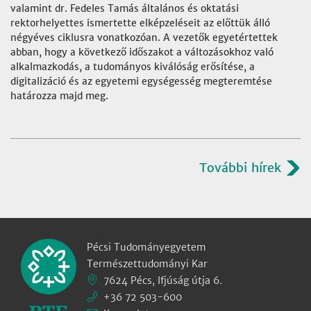
valamint dr. Fedeles Tamás általános és oktatási
rektorhelyettes ismertette elképzeléseit az előttük álló
négyéves ciklusra vonatkozóan. A vezetők egyetértettek
abban, hogy a következő időszakot a változásokhoz való
alkalmazkodás, a tudományos kiválóság erősítése, a
digitalizáció és az egyetemi egységesség megteremtése
határozza majd meg.
További hírek
Pécsi Tudományegyetem
Természettudományi Kar
7624 Pécs, Ifjúság útja 6.
+36 72 503-600