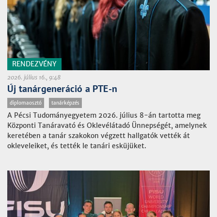
RENDEZVÉNY
2026. július 16., 9:48
Új tanárgeneráció a PTE-n
diplomaosztó
tanárképzés
A Pécsi Tudományegyetem 2026. július 8-án tartotta meg
Központi Tanáravató és Oklevélátadó Ünnepségét, amelynek
keretében a tanár szakokon végzett hallgatók vették át
okleveleiket, és tették le tanári esküjüket.