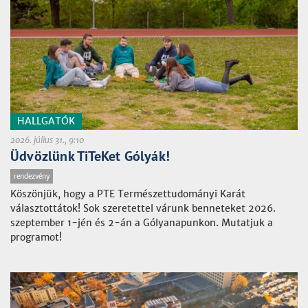
HALLGATÓK
2026. július 31., 9:10
Üdvözlünk TiTeKet Gólyák!
rendezvény
Köszönjük, hogy a PTE Természettudományi Karát
választottátok! Sok szeretettel várunk benneteket 2026.
szeptember 1-jén és 2-án a Gólyanapunkon. Mutatjuk a
programot!