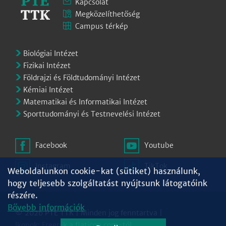
Kapcsolat
Megközelíthetőség
Campus térkép
Biológiai Intézet
Fizikai Intézet
Földrajzi és Földtudományi Intézet
Kémiai Intézet
Matematikai és Informatikai Intézet
Sporttudományi és Testnevelési Intézet
Facebook
Youtube
Instagram
TikTok
Weboldalunkon cookie-kat (sütiket) használunk,
hogy teljesebb szolgáltatást nyújtsunk látogatóink
részére.
Bővebb információk
© 2026 PTE TTK | Minden jog fenntartva |
Ikonok:
Freepik
a
flaticon.com
-tól