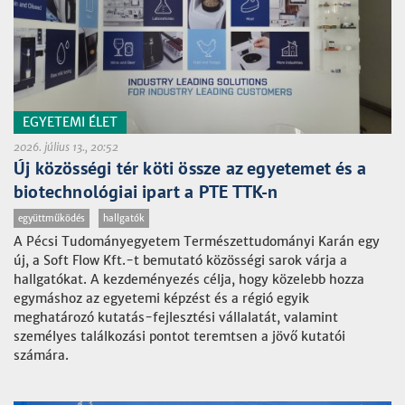
EGYETEMI ÉLET
2026. július 13., 20:52
Új közösségi tér köti össze az egyetemet és a
biotechnológiai ipart a PTE TTK-n
együttműködés
hallgatók
A Pécsi Tudományegyetem Természettudományi Karán egy
új, a Soft Flow Kft.-t bemutató közösségi sarok várja a
hallgatókat. A kezdeményezés célja, hogy közelebb hozza
egymáshoz az egyetemi képzést és a régió egyik
meghatározó kutatás-fejlesztési vállalatát, valamint
személyes találkozási pontot teremtsen a jövő kutatói
számára.