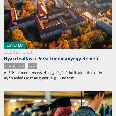
EGYETEM
2026. július 30., 9:18
Nyári leállás a Pécsi Tudományegyetemen
adminisztráció
zárva
A PTE minden szervezeti egységét érintő adminisztratív
nyári leállás lesz
augusztus 3-8 között.