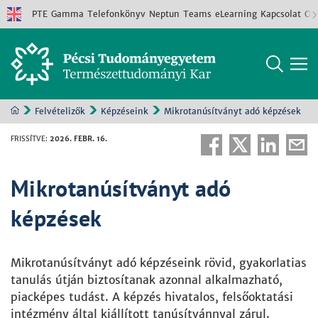
PTE
Gamma
Telefonkönyv
Neptun
Teams
eLearning
Kapcsolat
Old
Felvételizők
Képzéseink
Mikrotanúsítványt adó képzések
FRISSÍTVE
:
2026. FEBR. 16.
Mikrotanúsítványt adó
képzések
Mikrotanúsítványt adó képzéseink rövid, gyakorlatias
tanulás útján biztosítanak azonnal alkalmazható,
piacképes tudást. A képzés hivatalos, felsőoktatási
intézmény által kiállított tanúsítvánnyal zárul.