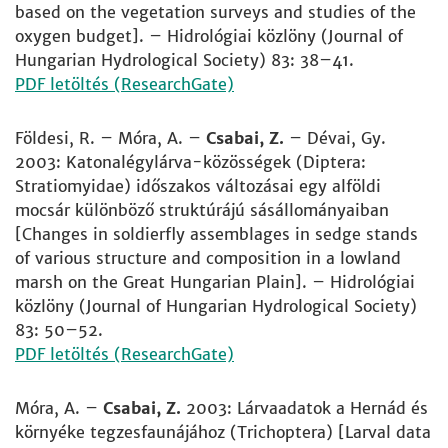
based on the vegetation surveys and studies of the
oxygen budget]. – Hidrológiai közlöny (Journal of
Hungarian Hydrological Society) 83: 38–41.
PDF letöltés (ResearchGate)
Földesi, R. – Móra, A. –
Csabai, Z.
– Dévai, Gy.
2003: Katonalégylárva-közösségek (Diptera:
Stratiomyidae) időszakos változásai egy alföldi
mocsár különböző struktúrájú sásállományaiban
[Changes in soldierfly assemblages in sedge stands
of various structure and composition in a lowland
marsh on the Great Hungarian Plain]. – Hidrológiai
közlöny (Journal of Hungarian Hydrological Society)
83: 50–52.
PDF letöltés (ResearchGate)
Móra, A. –
Csabai, Z.
2003: Lárvaadatok a Hernád és
környéke tegzesfaunájához (Trichoptera) [Larval data