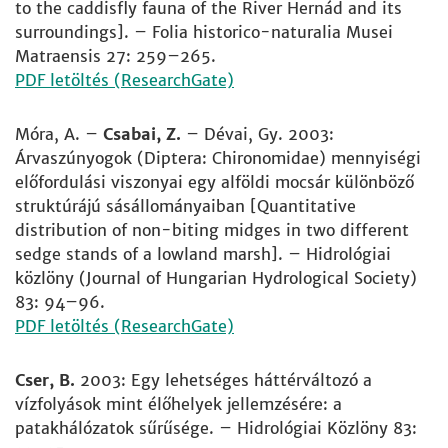
to the caddisfly fauna of the River Hernád and its
surroundings]. – Folia historico-naturalia Musei
Matraensis 27: 259–265.
PDF letöltés (ResearchGate)
Móra, A. –
Csabai, Z.
– Dévai, Gy. 2003:
Árvaszúnyogok (Diptera: Chironomidae) mennyiségi
előfordulási viszonyai egy alföldi mocsár különböző
struktúrájú sásállományaiban [Quantitative
distribution of non-biting midges in two different
sedge stands of a lowland marsh]. – Hidrológiai
közlöny (Journal of Hungarian Hydrological Society)
83: 94–96.
PDF letöltés (ResearchGate)
Cser, B.
2003: Egy lehetséges háttérváltozó a
vízfolyások mint élőhelyek jellemzésére: a
patakhálózatok sűrűsége. – Hidrológiai Közlöny 83: