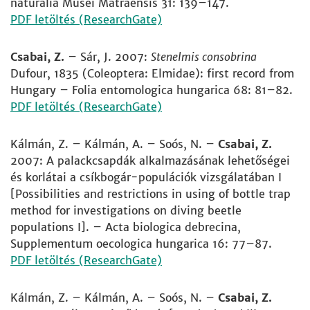
naturalia Musei Matraensis 31: 139–147.
PDF letöltés (ResearchGate)
Csabai, Z.
– Sár, J. 2007:
Stenelmis consobrina
Dufour, 1835 (Coleoptera: Elmidae): first record from
Hungary – Folia entomologica hungarica 68: 81–82.
PDF letöltés (ResearchGate)
Kálmán, Z. – Kálmán, A. – Soós, N. –
Csabai, Z.
2007: A palackcsapdák alkalmazásának lehetőségei
és korlátai a csíkbogár-populációk vizsgálatában I
[Possibilities and restrictions in using of bottle trap
method for investigations on diving beetle
populations I]. – Acta biologica debrecina,
Supplementum oecologica hungarica 16: 77–87.
PDF letöltés (ResearchGate)
Kálmán, Z. – Kálmán, A. – Soós, N. –
Csabai, Z.