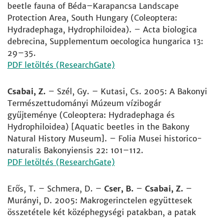
beetle fauna of Béda–Karapancsa Landscape
Protection Area, South Hungary (Coleoptera:
Hydradephaga, Hydrophiloidea). – Acta biologica
debrecina, Supplementum oecologica hungarica 13:
29–35.
PDF letöltés (ResearchGate)
Csabai, Z.
– Szél, Gy. – Kutasi, Cs. 2005: A Bakonyi
Természettudományi Múzeum vízibogár
gyűjteménye (Coleoptera: Hydradephaga és
Hydrophiloidea) [Aquatic beetles in the Bakony
Natural History Museum]. – Folia Musei historico-
naturalis Bakonyiensis 22: 101–112.
PDF letöltés (ResearchGate)
Erős, T. – Schmera, D. –
Cser, B.
–
Csabai, Z.
–
Murányi, D. 2005: Makrogerinctelen együttesek
összetétele két középhegységi patakban, a patak