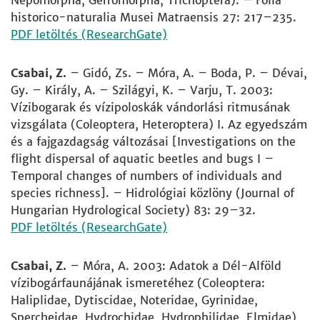
Nepomorpha, Gerromorpha; Trichoptera). – Folia
historico-naturalia Musei Matraensis 27: 217–235.
PDF letöltés (ResearchGate)
Csabai, Z.
– Gidó, Zs. – Móra, A. – Boda, P. – Dévai,
Gy. – Király, A. – Szilágyi, K. – Varju, T. 2003:
Vízibogarak és vízipoloskák vándorlási ritmusának
vizsgálata (Coleoptera, Heteroptera) I. Az egyedszám
és a fajgazdagság változásai [Investigations on the
flight dispersal of aquatic beetles and bugs I –
Temporal changes of numbers of individuals and
species richness]. – Hidrológiai közlöny (Journal of
Hungarian Hydrological Society) 83: 29–32.
PDF letöltés (ResearchGate)
Csabai, Z.
– Móra, A. 2003: Adatok a Dél-Alföld
vízibogárfaunájának ismeretéhez (Coleoptera:
Haliplidae, Dytiscidae, Noteridae, Gyrinidae,
Spercheidae, Hydrochidae, Hydrophilidae, Elmidae)