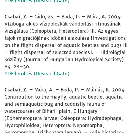
PDF letöltés (ResearchGate)
Csabai, Z.
– Gidó, Zs. – Boda, P. – Móra, A. 2004:
Vízibogarak és vízipoloskák vándorlási ritmusának
vizsgálata (Coleoptera, Heteroptera) III. Az egyes
fajok migrációjának időbeli alakulása [Investigations
on the flight dispersal of aquatic beetles and bugs III
– flight dispersal of selected species]. – Hidrológiai
közlöny (Journal of Hungarian Hydrological Society)
84: 28–30.
PDF letöltés (ResearchGate)
Csabai, Z.
– Móra, A. – Boda, P. – Málnás, K. 2004:
Contribution to the mayfly, aquatic beetle, aquatic
and semiaquatic bug and caddisfly fauna of
watercourses of Bihari-plain, E Hungary
(Ephemeroptera larvae; Coleoptera: Hydradephaga,
Hydrophiloidea; Heteroptera: Nepomorpha,
Gerromorpha; Trichoptera larvae). – Folia historico-