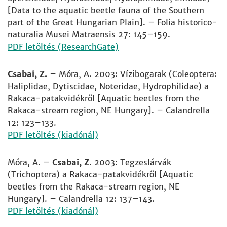
[Data to the aquatic beetle fauna of the Southern
part of the Great Hungarian Plain]. – Folia historico-
naturalia Musei Matraensis 27: 145–159.
PDF letöltés (ResearchGate)
Csabai, Z.
– Móra, A. 2003: Vízibogarak (Coleoptera:
Haliplidae, Dytiscidae, Noteridae, Hydrophilidae) a
Rakaca-patakvidékről [Aquatic beetles from the
Rakaca-stream region, NE Hungary]. – Calandrella
12: 123–133.
PDF letöltés (kiadónál)
Móra, A. –
Csabai, Z.
2003: Tegzeslárvák
(Trichoptera) a Rakaca-patakvidékről [Aquatic
beetles from the Rakaca-stream region, NE
Hungary]. – Calandrella 12: 137–143.
PDF letöltés (kiadónál)