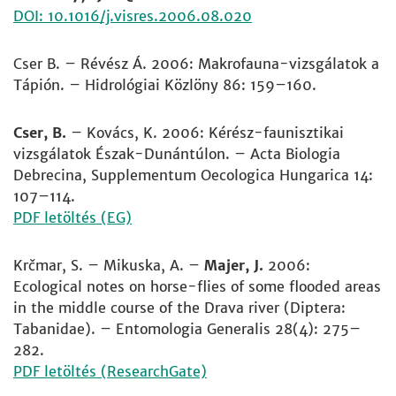
DOI: 10.1016/j.visres.2006.08.020
Cser B. – Révész Á. 2006: Makrofauna-vizsgálatok a
Tápión. – Hidrológiai Közlöny 86: 159–160.
Cser, B.
– Kovács, K. 2006: Kérész-faunisztikai
vizsgálatok Észak-Dunántúlon. – Acta Biologia
Debrecina, Supplementum Oecologica Hungarica 14:
107–114.
PDF letöltés (EG)
Krčmar, S. – Mikuska, A. –
Majer, J.
2006:
Ecological notes on horse-flies of some flooded areas
in the middle course of the Drava river (Diptera:
Tabanidae). – Entomologia Generalis 28(4): 275–
282.
PDF letöltés (ResearchGate)