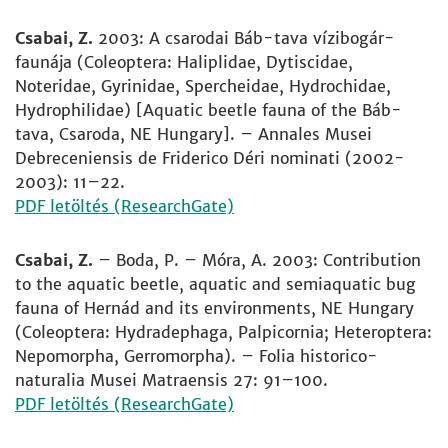
Csabai, Z.
2003: A csarodai Báb-tava vízibogár-
faunája (Coleoptera: Haliplidae, Dytiscidae,
Noteridae, Gyrinidae, Spercheidae, Hydrochidae,
Hydrophilidae) [Aquatic beetle fauna of the Báb-
tava, Csaroda, NE Hungary]. – Annales Musei
Debreceniensis de Friderico Déri nominati (2002-
2003): 11–22.
PDF letöltés (ResearchGate)
Csabai, Z.
– Boda, P. – Móra, A. 2003: Contribution
to the aquatic beetle, aquatic and semiaquatic bug
fauna of Hernád and its environments, NE Hungary
(Coleoptera: Hydradephaga, Palpicornia; Heteroptera:
Nepomorpha, Gerromorpha). – Folia historico-
naturalia Musei Matraensis 27: 91–100.
PDF letöltés (ResearchGate)