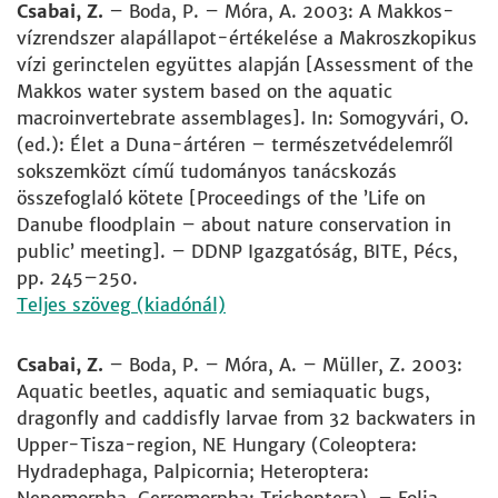
Csabai, Z.
– Boda, P. – Móra, A. 2003: A Makkos-
vízrendszer alapállapot-értékelése a Makroszkopikus
vízi gerinctelen együttes alapján [Assessment of the
Makkos water system based on the aquatic
macroinvertebrate assemblages]. In: Somogyvári, O.
(ed.): Élet a Duna-ártéren – természetvédelemről
sokszemközt című tudományos tanácskozás
összefoglaló kötete [Proceedings of the ’Life on
Danube floodplain – about nature conservation in
public’ meeting]. – DDNP Igazgatóság, BITE, Pécs,
pp. 245–250.
Teljes szöveg (kiadónál)
Csabai, Z.
– Boda, P. – Móra, A. – Müller, Z. 2003:
Aquatic beetles, aquatic and semiaquatic bugs,
dragonfly and caddisfly larvae from 32 backwaters in
Upper-Tisza-region, NE Hungary (Coleoptera:
Hydradephaga, Palpicornia; Heteroptera: