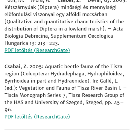
Tóth, M. – Móra, A. –
Csabai, Z.
– Dévai, Gy. 2005:
Kétszárnyúak (Diptera) minőségi és mennyiségi
előfordulási viszonyai egy alföldi mocsárban
[Qualitative and quantitative characteristics of the
distribution of Diptera in a lowland marsh]. – Acta
Biologia Debrecina, Supplementum Oecologica
Hungarica 13: 213–223.
PDF letöltés (ResearchGate)
Csabai, Z.
2005: Aquatic beetle fauna of the Tisza
region (Coleoptera: Hydradephaga, Hydrophiloidea,
Byrrhoidea in part and Hydraenidae). In: Gallé, L.
(ed.): Vegetation and Fauna of Tisza River Basin I. –
Tiscia Monograph Series 7, Tisza Research Group of
the HAS and University of Szeged, Szeged, pp. 45–
96.
PDF letöltés (ResearchGate)