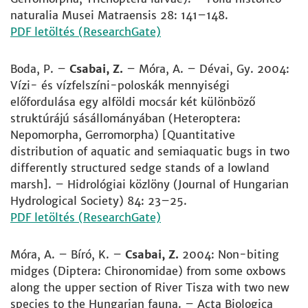
naturalia Musei Matraensis 28: 141–148.
PDF letöltés (ResearchGate)
Boda, P. –
Csabai, Z.
– Móra, A. – Dévai, Gy. 2004:
Vízi- és vízfelszíni-poloskák mennyiségi
előfordulása egy alföldi mocsár két különböző
struktúrájú sásállományában (Heteroptera:
Nepomorpha, Gerromorpha) [Quantitative
distribution of aquatic and semiaquatic bugs in two
differently structured sedge stands of a lowland
marsh]. – Hidrológiai közlöny (Journal of Hungarian
Hydrological Society) 84: 23–25.
PDF letöltés (ResearchGate)
Móra, A. – Bíró, K. –
Csabai, Z.
2004: Non-biting
midges (Diptera: Chironomidae) from some oxbows
along the upper section of River Tisza with two new
species to the Hungarian fauna. – Acta Biologica