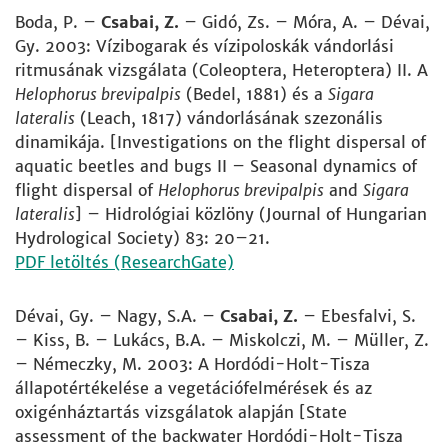
Boda, P. –
Csabai, Z.
– Gidó, Zs. – Móra, A. – Dévai,
Gy. 2003: Vízibogarak és vízipoloskák vándorlási
ritmusának vizsgálata (Coleoptera, Heteroptera) II. A
Helophorus brevipalpis
(Bedel, 1881) és a
Sigara
lateralis
(Leach, 1817) vándorlásának szezonális
dinamikája. [Investigations on the flight dispersal of
aquatic beetles and bugs II – Seasonal dynamics of
flight dispersal of
Helophorus brevipalpis
and
Sigara
lateralis
] – Hidrológiai közlöny (Journal of Hungarian
Hydrological Society) 83: 20–21.
PDF letöltés (ResearchGate)
Dévai, Gy. – Nagy, S.A. –
Csabai, Z.
– Ebesfalvi, S.
– Kiss, B. – Lukács, B.A. – Miskolczi, M. – Müller, Z.
– Némeczky, M. 2003: A Hordódi-Holt-Tisza
állapotértékelése a vegetációfelmérések és az
oxigénháztartás vizsgálatok alapján [State
assessment of the backwater Hordódi-Holt-Tisza