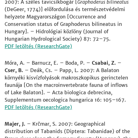
2007: A széles tavicsíkbogár [
Graphoderus bilineatus
(DeGeer, 1774)] előfordulása és természetvédelmi
helyzete Magyarországon [Occurrence and
Conservation status of Graphoderus bilineatus in
Hungary]. – Hidrológiai közlöny (Journal of
Hungarian Hydrological Society) 87: 72–75.
PDF letöltés (ResearchGate)
Móra, A. – Barnucz, E. – Boda, P. –
Csabai, Z.
–
Cser, B.
– Deák, Cs. – Papp, L. 2007: A Balaton
környéki kisvízfolyások makroszkopikus gerinctelen
faunája [On the macroinvertebrate fauna of inflows
of Lake Balaton]. – Acta biologica debrecina,
Supplementum oecologica hungarica 16: 105–167.
PDF letöltés (ResearchGate)
Majer, J.
– Krčmar, S. 2007: Geographical
distribution of Tabanids (Diptera: Tabanidae) of the