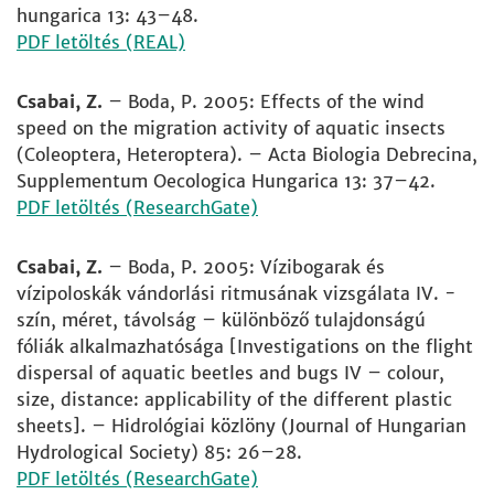
hungarica 13: 43–48.
PDF letöltés (REAL)
Csabai, Z.
– Boda, P. 2005: Effects of the wind
speed on the migration activity of aquatic insects
(Coleoptera, Heteroptera). – Acta Biologia Debrecina,
Supplementum Oecologica Hungarica 13: 37–42.
PDF letöltés (ResearchGate)
Csabai, Z.
– Boda, P. 2005: Vízibogarak és
vízipoloskák vándorlási ritmusának vizsgálata IV. -
szín, méret, távolság – különböző tulajdonságú
fóliák alkalmazhatósága [Investigations on the flight
dispersal of aquatic beetles and bugs IV – colour,
size, distance: applicability of the different plastic
sheets]. – Hidrológiai közlöny (Journal of Hungarian
Hydrological Society) 85: 26–28.
PDF letöltés (ResearchGate)