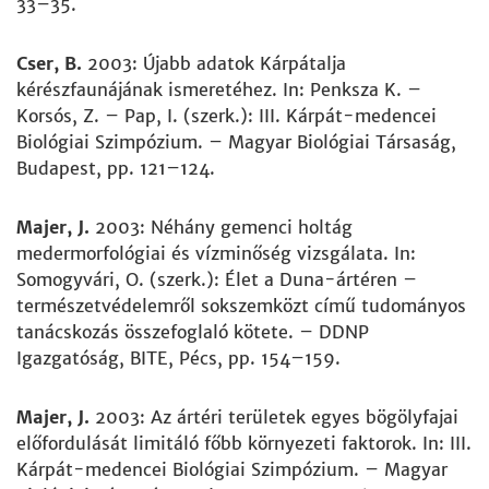
33–35.
Cser, B.
2003: Újabb adatok Kárpátalja
kérészfaunájának ismeretéhez. In: Penksza K. –
Korsós, Z. – Pap, I. (szerk.): III. Kárpát-medencei
Biológiai Szimpózium. – Magyar Biológiai Társaság,
Budapest, pp. 121–124.
Majer, J.
2003: Néhány gemenci holtág
medermorfológiai és vízminőség vizsgálata. In:
Somogyvári, O. (szerk.): Élet a Duna-ártéren –
természetvédelemről sokszemközt című tudományos
tanácskozás összefoglaló kötete. – DDNP
Igazgatóság, BITE, Pécs, pp. 154–159.
Majer, J.
2003: Az ártéri területek egyes bögölyfajai
előfordulását limitáló főbb környezeti faktorok. In: III.
Kárpát-medencei Biológiai Szimpózium. – Magyar