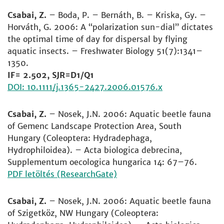
Csabai, Z.
– Boda, P. – Bernáth, B. – Kriska, Gy. –
Horváth, G. 2006: A “polarization sun-dial” dictates
the optimal time of day for dispersal by flying
aquatic insects. – Freshwater Biology 51(7):1341–
1350.
IF= 2.502, SJR=D1/Q1
DOI: 10.1111/j.1365-2427.2006.01576.x
Csabai, Z.
– Nosek, J.N. 2006: Aquatic beetle fauna
of Gemenc Landscape Protection Area, South
Hungary (Coleoptera: Hydradephaga,
Hydrophiloidea). – Acta biologica debrecina,
Supplementum oecologica hungarica 14: 67–76.
PDF letöltés (ResearchGate)
Csabai, Z.
– Nosek, J.N. 2006: Aquatic beetle fauna
of Szigetköz, NW Hungary (Coleoptera: