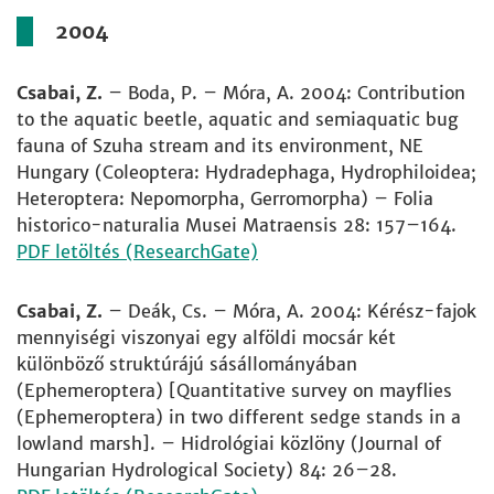
2004
Csabai, Z.
– Boda, P. – Móra, A. 2004: Contribution
to the aquatic beetle, aquatic and semiaquatic bug
fauna of Szuha stream and its environment, NE
Hungary (Coleoptera: Hydradephaga, Hydrophiloidea;
Heteroptera: Nepomorpha, Gerromorpha) – Folia
historico-naturalia Musei Matraensis 28: 157–164.
PDF letöltés (ResearchGate)
Csabai, Z.
– Deák, Cs. – Móra, A. 2004: Kérész-fajok
mennyiségi viszonyai egy alföldi mocsár két
különböző struktúrájú sásállományában
(Ephemeroptera) [Quantitative survey on mayflies
(Ephemeroptera) in two different sedge stands in a
lowland marsh]. – Hidrológiai közlöny (Journal of
Hungarian Hydrological Society) 84: 26–28.