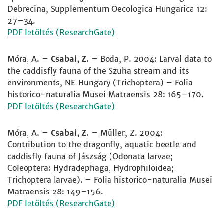
Debrecina, Supplementum Oecologica Hungarica 12:
27–34.
PDF letöltés (ResearchGate)
Móra, A. –
Csabai, Z.
– Boda, P. 2004: Larval data to
the caddisfly fauna of the Szuha stream and its
environments, NE Hungary (Trichoptera) – Folia
historico-naturalia Musei Matraensis 28: 165–170.
PDF letöltés (ResearchGate)
Móra, A. –
Csabai, Z.
– Müller, Z. 2004:
Contribution to the dragonfly, aquatic beetle and
caddisfly fauna of Jászság (Odonata larvae;
Coleoptera: Hydradephaga, Hydrophiloidea;
Trichoptera larvae). – Folia historico-naturalia Musei
Matraensis 28: 149–156.
PDF letöltés (ResearchGate)