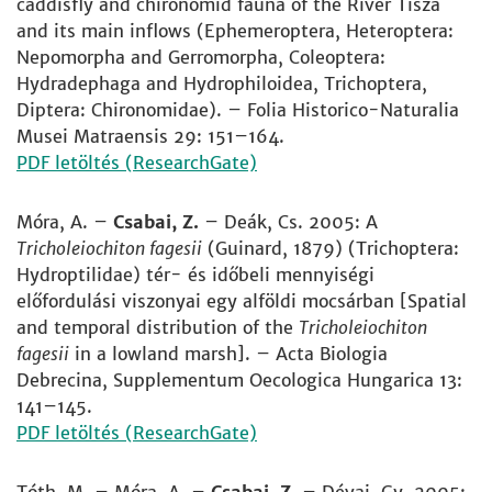
caddisfly and chironomid fauna of the River Tisza
and its main inflows (Ephemeroptera, Heteroptera:
Nepomorpha and Gerromorpha, Coleoptera:
Hydradephaga and Hydrophiloidea, Trichoptera,
Diptera: Chironomidae). – Folia Historico-Naturalia
Musei Matraensis 29: 151–164.
PDF letöltés (ResearchGate)
Móra, A. –
Csabai, Z.
– Deák, Cs. 2005: A
Tricholeiochiton fagesii
(Guinard, 1879) (Trichoptera:
Hydroptilidae) tér- és időbeli mennyiségi
előfordulási viszonyai egy alföldi mocsárban [Spatial
and temporal distribution of the
Tricholeiochiton
fagesii
in a lowland marsh]. – Acta Biologia
Debrecina, Supplementum Oecologica Hungarica 13:
141–145.
PDF letöltés (ResearchGate)