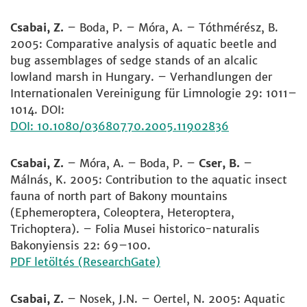
Csabai, Z.
– Boda, P. – Móra, A. – Tóthmérész, B.
2005: Comparative analysis of aquatic beetle and
bug assemblages of sedge stands of an alcalic
lowland marsh in Hungary. – Verhandlungen der
Internationalen Vereinigung für Limnologie 29: 1011–
1014. DOI:
DOI: 10.1080/03680770.2005.11902836
Csabai, Z.
– Móra, A. – Boda, P. –
Cser, B.
–
Málnás, K. 2005: Contribution to the aquatic insect
fauna of north part of Bakony mountains
(Ephemeroptera, Coleoptera, Heteroptera,
Trichoptera). – Folia Musei historico-naturalis
Bakonyiensis 22: 69–100.
PDF letöltés (ResearchGate)
Csabai, Z.
– Nosek, J.N. – Oertel, N. 2005: Aquatic