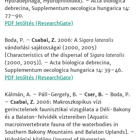
Hydradephaga, Hydrophiloidea). – Acta biologica
debrecina, Supplementum oecologica hungarica 14:
77–90.
PDF letöltés (ResearchGate)
Boda, P. –
Csabai, Z.
2006: A
Sigara lateralis
vándorlási sajátosságai (2000, 2005)
[Characteristics of the dispersal of
Sigara lateralis
(2000, 2005)]. – Acta biologica debrecina,
Supplementum oecologica hungarica 14: 39–46.
PDF letöltés (ResearchGate)
Kálmán, A. – Páll-Gergely, B. –
Cser, B.
– Boda, P.
–
Csabai, Z.
2006: Makroszkopikus vízi
gerinctelenek faunisztikai vizsgálata a Déli-Bakony
és a Balaton-felvidék víztereiben [Aquatic
macroinvertebrate fauna of the waterbodies in
Southern Bakony Mountains and Balaton Uplands]. –
Hidrológiai közlöny (Journal of Hungarian