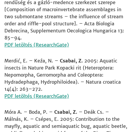
rendűség és a gázló-medence szerkezet szerepe
[Composition of macroinvertebrate assemblages in
two submontane streams – the influence of stream
order and riffle-pool structure]. – Acta Biologia
Debrecina, Supplementum Oecologica Hungarica 13:
85–94.
PDF letöltés (ResearchGate)
Merdić, E. – Keźa, N. –
Csabai, Z.
2005: Aquatic
insects in Nature Park Kopacki rit (Heteroptera:
Nepomorpha, Gerromorpha and Coleoptera:
Hydradephaga, Hydrophiloidea). – Natura croatica
14(4): 263–272.
PDF letöltés (ResearchGate)
Móra A. – Boda, P. –
Csabai, Z.
– Deák Cs. –
Málnás, K. – Csépes, E. 2005: Contribution to the
mayfly, aquatic and semiaquatic bug, aquatic beetle,