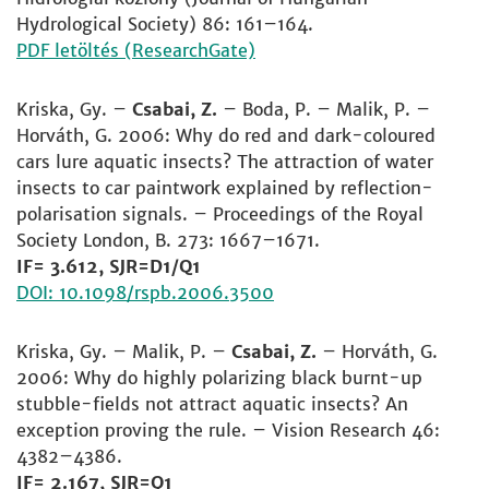
Hydrological Society) 86: 161–164.
PDF letöltés (ResearchGate)
Kriska, Gy. –
Csabai, Z.
– Boda, P. – Malik, P. –
Horváth, G. 2006: Why do red and dark-coloured
cars lure aquatic insects? The attraction of water
insects to car paintwork explained by reflection-
polarisation signals. – Proceedings of the Royal
Society London, B. 273: 1667–1671.
IF= 3.612, SJR=D1/Q1
DOI: 10.1098/rspb.2006.3500
Kriska, Gy. – Malik, P. –
Csabai, Z.
– Horváth, G.
2006: Why do highly polarizing black burnt-up
stubble-fields not attract aquatic insects? An
exception proving the rule. – Vision Research 46:
4382–4386.
IF= 2.167, SJR=Q1