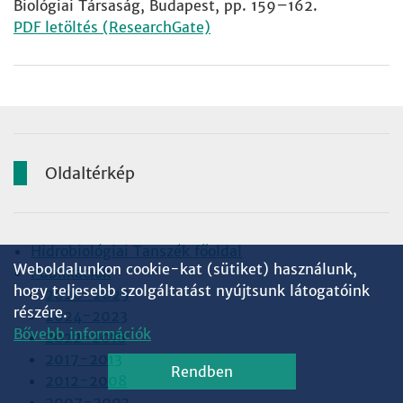
Biológiai Társaság, Budapest, pp. 159–162.
PDF letöltés (ResearchGate)
Oldaltérkép
Hidrobiológiai Tanszék főoldal
Weboldalunkon cookie-kat (sütiket) használunk,
Publikációk
hogy teljesebb szolgáltatást nyújtsunk látogatóink
2026-2025
részére.
2024-2023
Bővebb információk
2022-2018
2017-2013
Rendben
2012-2008
2007-2003