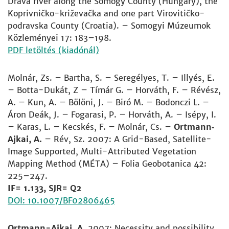
Drava river along the Somogy County (Hungary), the
Koprivničko-križevačka and one part Virovitičko-
podravska County (Croatia). – Somogyi Múzeumok
Közleményei 17: 183–198.
PDF letöltés (kiadónál)
Molnár, Zs. – Bartha, S. – Seregélyes, T. – Illyés, E.
– Botta-Dukát, Z – Tímár G. – Horváth, F. – Révész,
A. – Kun, A. – Bölöni, J. – Biró M. – Bodonczi L. –
Áron Deák, J. – Fogarasi, P. – Horváth, A. – Isépy, I.
– Karas, L. – Kecskés, F. – Molnár, Cs. –
Ortmann‐
Ajkai, A.
– Rév, Sz. 2007: A Grid-Based, Satellite-
Image Supported, Multi-Attributed Vegetation
Mapping Method (MÉTA) – Folia Geobotanica 42:
225–247.
IF= 1.133, SJR= Q2
DOI: 10.1007/BF02806465
Ortmann-Ajkai, A.
2007: Necessity and possibility