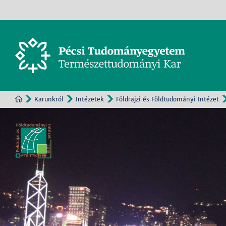
Karunkról
Intézetek
Földrajzi és Földtudományi Intézet