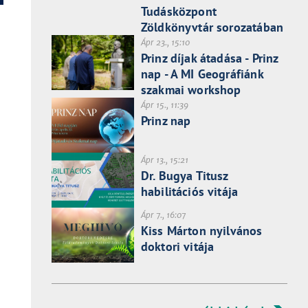
Tudásközpont
Zöldkönyvtár sorozatában
Ápr 23., 15:10
Prinz díjak átadása - Prinz
nap - A MI Geográfiánk
szakmai workshop
Ápr 15., 11:39
Prinz nap
Ápr 13., 15:21
Dr. Bugya Titusz
habilitációs vitája
Ápr 7., 16:07
Kiss Márton nyilvános
doktori vitája