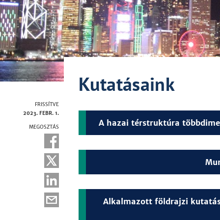
Kutatásaink
FRISSÍTVE
2023. FEBR. 1.
A hazai térstruktúra többdime
MEGOSZTÁS
Mun
Alkalmazott földrajzi kutatá