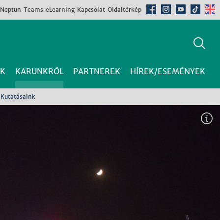
Neptun
Teams
eLearning
Kapcsolat
Oldaltérkép
K
KARUNKRÓL
PARTNEREK
HÍREK/ESEMÉNYEK
Kutatásaink