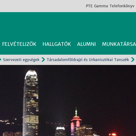
PTE
Gamma
Telefonkönyv
FELVÉTELIZŐK
HALLGATÓK
ALUMNI
MUNKATÁRSA
Szervezeti egységek
Társadalomföldrajzi és Urbanisztikai Tanszék