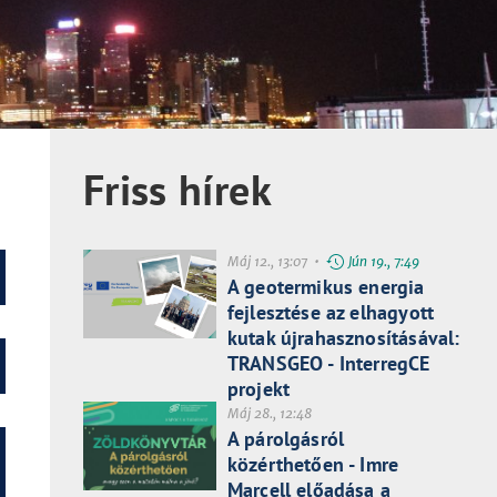
Friss hírek
Máj 12., 13:07 •
Jún 19., 7:49
A geotermikus energia
fejlesztése az elhagyott
kutak újrahasznosításával:
TRANSGEO - InterregCE
projekt
Máj 28., 12:48
A párolgásról
közérthetően - Imre
Marcell előadása a