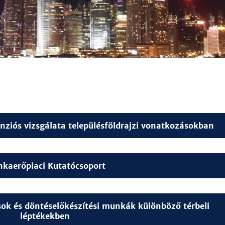
nziós vizsgálata településföldrajzi vonatkozásokban
kaerőpiaci Kutatócsoport
sok és döntéselőkészítési munkák különböző térbeli
léptékekben