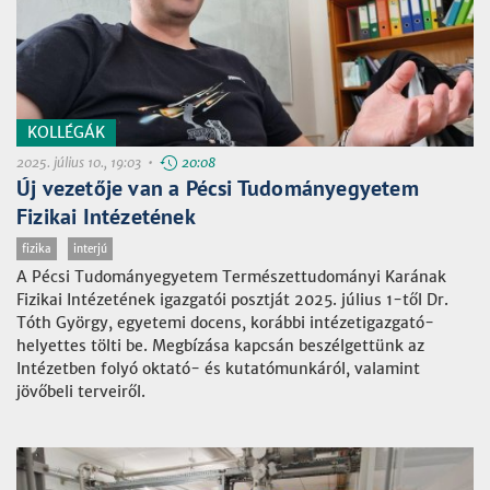
KOLLÉGÁK
2025. július 10., 19:03 •
20:08
Új vezetője van a Pécsi Tudományegyetem
Fizikai Intézetének
fizika
interjú
A Pécsi Tudományegyetem Természettudományi Karának
Fizikai Intézetének igazgatói posztját 2025. július 1-től Dr.
Tóth György, egyetemi docens, korábbi intézetigazgató-
helyettes tölti be. Megbízása kapcsán beszélgettünk az
Intézetben folyó oktató- és kutatómunkáról, valamint
jövőbeli terveiről.