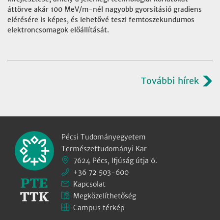
áttörve akár 100 MeV/m-nél nagyobb gyorsításió gradiens
elérésére is képes, és lehetővé teszi femtoszekundumos
elektroncsomagok előállítását.
További hírek
Pécsi Tudományegyetem
Természettudományi Kar
7624 Pécs, Ifjúság útja 6.
+36 72 503-600
Kapcsolat
Megközelíthetőség
Campus térkép