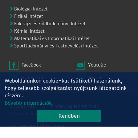
Biológiai Intézet
Fizikai Intézet
Földrajzi és Földtudományi Intézet
Kémiai Intézet
Matematikai és Informatikai Intézet
Sporttudományi és Testnevelési Intézet
Facebook
Youtube
Instagram
TikTok
Weboldalunkon cookie-kat (sütiket) használunk,
hogy teljesebb szolgáltatást nyújtsunk látogatóink
részére.
Bővebb információk
© 2026 PTE TTK | Minden jog fenntartva |
Ikonok:
Freepik
a
flaticon.com
-tól
Rendben
Impresszum
|
Oldaltérkép