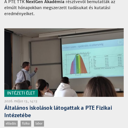
A PTE TTK
NextGen Akadémia
résztvevői bemutatták az
elmúlt hónapokban megszerzett tudásukat és kutatási
eredményeiket.
INTÉZETI ÉLET
2026. május 13., 14:13
Általános iskolások látogattak a PTE Fizikai
Intézetébe
előadás
fizika
labor