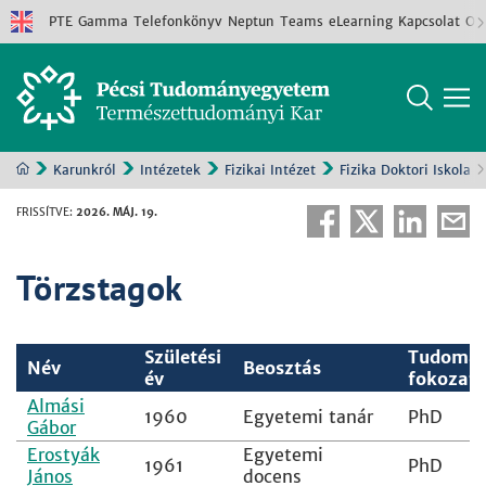
PTE
Gamma
Telefonkönyv
Neptun
Teams
eLearning
Kapcsolat
Old
Karunkról
Intézetek
Fizikai Intézet
Fizika Doktori Iskola
FRISSÍTVE
:
2026. MÁJ. 19.
Törzstagok
Születési
Tudomá
Név
Beosztás
év
fokozat
Almási
1960
Egyetemi tanár
PhD
Gábor
Erostyák
Egyetemi
1961
PhD
János
docens