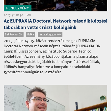
RENDEZVÉNY
2025. július 30., 1:08
Az EUPRAXIA Doctoral Network második képzési
táborában vettek részt kollégáink
EuPRAXIA-DN
fizika
részecskegyorsítók
2025. július 14-15. között rendezték meg az EUPRAXIA
Doctoral Network második képzési táborát (EUPRAXIA DN
Camp II) Lisszabonban, az Instituto Superior Técnico
épületében. Az esemény középpontjában a plazma alapú
részecskegyorsítók legújabb tudományos áttörései álltak,
különös hangsúlyt fektetve a kompakt és sokoldalú
gyorsítótechnológiák fejlesztésére.