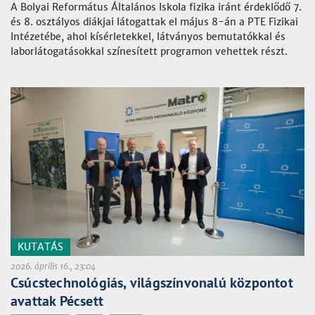
A Bolyai Református Általános Iskola fizika iránt érdeklődő 7.
és 8. osztályos diákjai látogattak el május 8-án a PTE Fizikai
Intézetébe, ahol kísérletekkel, látványos bemutatókkal és
laborlátogatásokkal színesített programon vehettek részt.
KUTATÁS
2026. április 16., 23:04
Csúcstechnológiás, világszínvonalú központot
avattak Pécsett