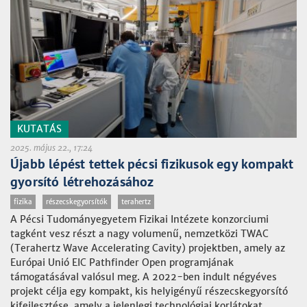
KUTATÁS
2025. május 22., 17:24
Újabb lépést tettek pécsi fizikusok egy kompakt
gyorsító létrehozásához
fizika
részecskegyorsítók
terahertz
A Pécsi Tudományegyetem Fizikai Intézete konzorciumi
tagként vesz részt a nagy volumenű, nemzetközi TWAC
(Terahertz Wave Accelerating Cavity) projektben, amely az
Európai Unió EIC Pathfinder Open programjának
támogatásával valósul meg. A 2022-ben indult négyéves
projekt célja egy kompakt, kis helyigényű részecskegyorsító
kifejlesztése, amely a jelenlegi technológiai korlátokat