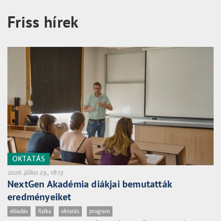
Friss hírek
OKTATÁS
2026. július 23., 18:13
NextGen Akadémia diákjai bemutatták
eredményeiket
előadás
fizika
oktatás
program