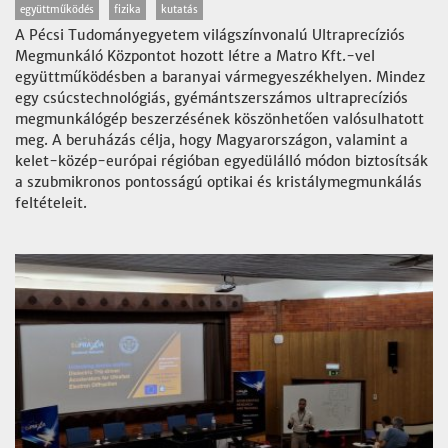
együttműködés
fizika
kutatás
A Pécsi Tudományegyetem világszínvonalú Ultraprecíziós
Megmunkáló Központot hozott létre a Matro Kft.-vel
együttműködésben a baranyai vármegyeszékhelyen. Mindez
egy csúcstechnológiás, gyémántszerszámos ultraprecíziós
megmunkálógép beszerzésének köszönhetően valósulhatott
meg. A beruházás célja, hogy Magyarországon, valamint a
kelet-közép-európai régióban egyedülálló módon biztosítsák
a szubmikronos pontosságú optikai és kristálymegmunkálás
feltételeit.