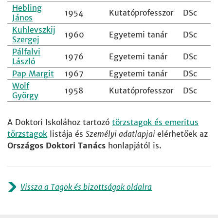
Hebling
1954
Kutatóprofesszor
DSc
János
Kuhlevszkij
1960
Egyetemi tanár
DSc
Szergej
Pálfalvi
1976
Egyetemi tanár
DSc
László
Pap Margit
1967
Egyetemi tanár
DSc
Wolf
1958
Kutatóprofesszor
DSc
György
A Doktori Iskolához tartozó
törzstagok és emeritus
törzstagok
listája és
Személyi adatlapjai
elérhetőek az
Országos Doktori Tanács
honlapjától is.
Vissza a Tagok és bizottságok oldalra