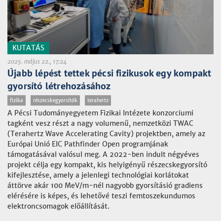
KUTATÁS
2025. május 22., 17:24
Újabb lépést tettek pécsi fizikusok egy kompakt
gyorsító létrehozásához
fizika
részecskegyorsítók
terahertz
A Pécsi Tudományegyetem Fizikai Intézete konzorciumi
tagként vesz részt a nagy volumenű, nemzetközi TWAC
(Terahertz Wave Accelerating Cavity) projektben, amely az
Európai Unió EIC Pathfinder Open programjának
támogatásával valósul meg. A 2022-ben indult négyéves
projekt célja egy kompakt, kis helyigényű részecskegyorsító
kifejlesztése, amely a jelenlegi technológiai korlátokat
áttörve akár 100 MeV/m-nél nagyobb gyorsításió gradiens
elérésére is képes, és lehetővé teszi femtoszekundumos
elektroncsomagok előállítását.