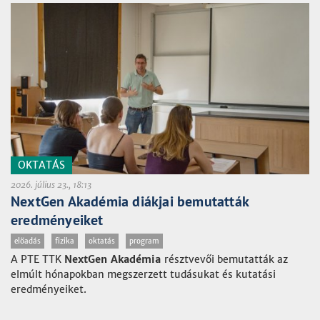
OKTATÁS
2026. július 23., 18:13
NextGen Akadémia diákjai bemutatták
eredményeiket
előadás
fizika
oktatás
program
A PTE TTK
NextGen Akadémia
résztvevői bemutatták az
elmúlt hónapokban megszerzett tudásukat és kutatási
eredményeiket.