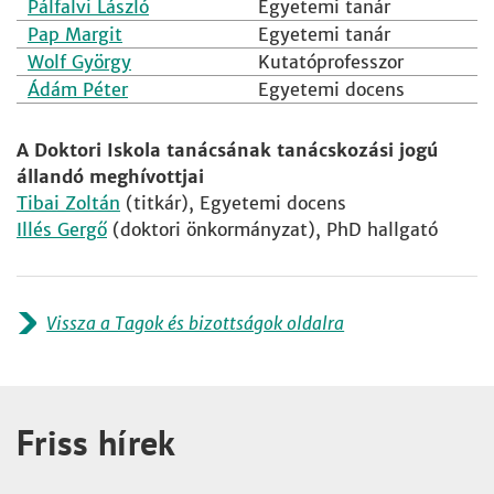
Pálfalvi László
Egyetemi tanár
Pap Margit
Egyetemi tanár
Wolf György
Kutatóprofesszor
Ádám Péter
Egyetemi docens
A Doktori Iskola tanácsának tanácskozási jogú
állandó meghívottjai
Tibai Zoltán
(titkár), Egyetemi docens
Illés Gergő
(doktori önkormányzat), PhD hallgató
Vissza a Tagok és bizottságok oldalra
Friss hírek