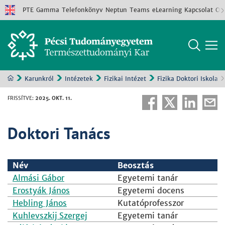
PTE
Gamma
Telefonkönyv
Neptun
Teams
eLearning
Kapcsolat
Old
Karunkról
Intézetek
Fizikai Intézet
Fizika Doktori Iskola
FRISSÍTVE
:
2025. OKT. 11.
Doktori Tanács
Név
Beosztás
Almási Gábor
Egyetemi tanár
Erostyák János
Egyetemi docens
Hebling János
Kutatóprofesszor
Kuhlevszkij Szergej
Egyetemi tanár