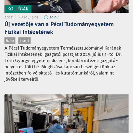
KOLLÉGÁK
2025. július 10., 19:03 •
20:08
Új vezetője van a Pécsi Tudományegyetem
Fizikai Intézetének
fizika
interjú
A Pécsi Tudományegyetem Természettudományi Karának
Fizikai Intézetének igazgatói posztját 2025. július 1-től Dr.
Tóth György, egyetemi docens, korábbi intézetigazgató-
helyettes tölti be. Megbízása kapcsán beszélgettünk az
Intézetben folyó oktató- és kutatómunkáról, valamint
jövőbeli terveiről.