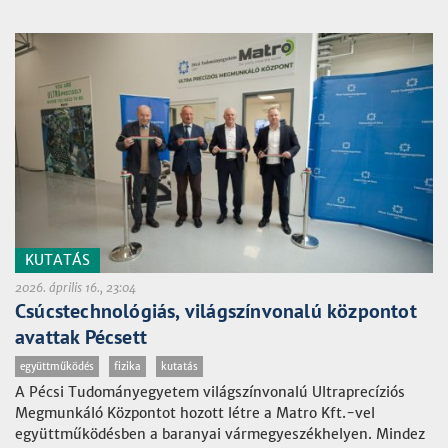
KUTATÁS
2026. április 16., 23:04
Csúcstechnológiás, világszínvonalú központot
avattak Pécsett
együttműködés
fizika
kutatás
A Pécsi Tudományegyetem világszínvonalú Ultraprecíziós
Megmunkáló Központot hozott létre a Matro Kft.-vel
együttműködésben a baranyai vármegyeszékhelyen. Mindez