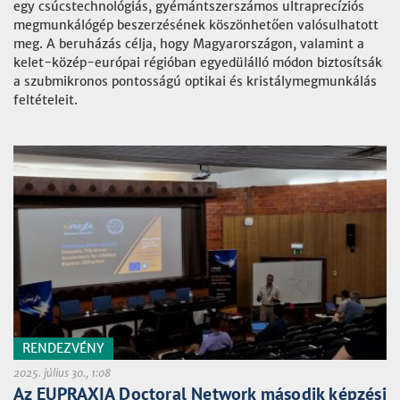
egy csúcstechnológiás, gyémántszerszámos ultraprecíziós
megmunkálógép beszerzésének köszönhetően valósulhatott
meg. A beruházás célja, hogy Magyarországon, valamint a
kelet-közép-európai régióban egyedülálló módon biztosítsák
a szubmikronos pontosságú optikai és kristálymegmunkálás
feltételeit.
RENDEZVÉNY
2025. július 30., 1:08
Az EUPRAXIA Doctoral Network második képzési