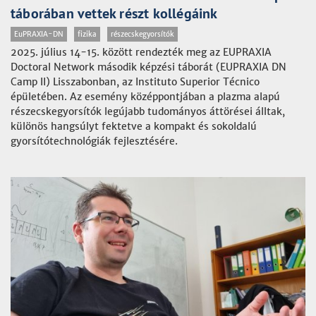
táborában vettek részt kollégáink
EuPRAXIA-DN
fizika
részecskegyorsítók
2025. július 14-15. között rendezték meg az EUPRAXIA
Doctoral Network második képzési táborát (EUPRAXIA DN
Camp II) Lisszabonban, az Instituto Superior Técnico
épületében. Az esemény középpontjában a plazma alapú
részecskegyorsítók legújabb tudományos áttörései álltak,
különös hangsúlyt fektetve a kompakt és sokoldalú
gyorsítótechnológiák fejlesztésére.