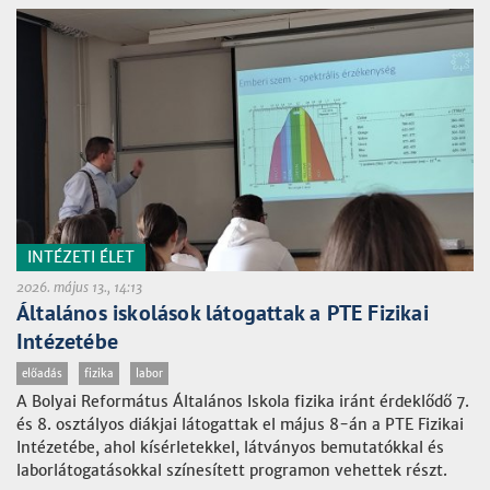
INTÉZETI ÉLET
2026. május 13., 14:13
Általános iskolások látogattak a PTE Fizikai
Intézetébe
előadás
fizika
labor
A Bolyai Református Általános Iskola fizika iránt érdeklődő 7.
és 8. osztályos diákjai látogattak el május 8-án a PTE Fizikai
Intézetébe, ahol kísérletekkel, látványos bemutatókkal és
laborlátogatásokkal színesített programon vehettek részt.