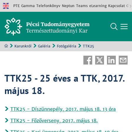
PTE
Gamma
Telefonkönyv
Neptun
Teams
eLearning
Kapcsolat
Old
Karunkról
Galéria
Fotógaléria
TTK25
TTK25 - 25 éves a TTK, 2017.
május 18.
TTK25 - Díszünnepély, 2017. május 18. 13 óra
TTK25 - Főzőverseny, 2017. május 18.