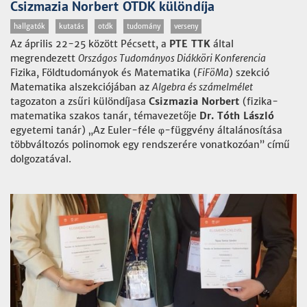
Csizmazia Norbert OTDK különdíja
hallgatók
kutatás
otdk
tudomány
verseny
Az április 22-25 között Pécsett, a
PTE TTK
által
megrendezett
Országos Tudományos Diákköri Konferencia
Fizika, Földtudományok és Matematika (
FiFöMa
) szekció
Matematika alszekciójában az
Algebra és számelmélet
tagozaton a zsűri különdíjasa
Csizmazia
Norbert
(fizika-
matematika szakos tanár, témavezetője
Dr. Tóth László
egyetemi tanár) „Az Euler-féle φ-függvény általánosítása
többváltozós polinomok egy rendszerére vonatkozóan” című
dolgozatával.