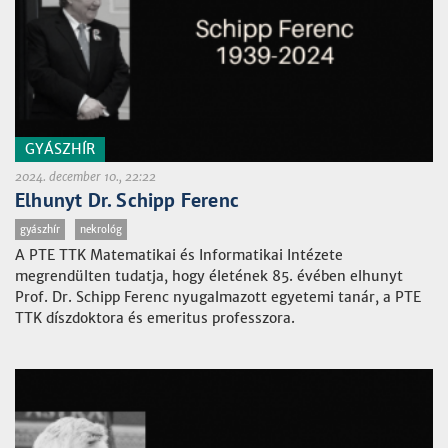
GYÁSZHÍR
2024. december 10., 22:22
Elhunyt Dr. Schipp Ferenc
gyászhír
nekrológ
A PTE TTK Matematikai és Informatikai Intézete
megrendülten tudatja, hogy életének 85. évében elhunyt
Prof. Dr. Schipp Ferenc nyugalmazott egyetemi tanár, a PTE
TTK díszdoktora és emeritus professzora.