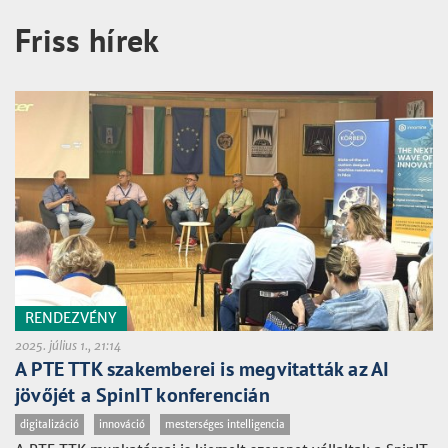
Friss hírek
RENDEZVÉNY
2025. július 1., 21:14
A PTE TTK szakemberei is megvitatták az AI
jövőjét a SpinIT konferencián
digitalizáció
innováció
mesterséges intelligencia