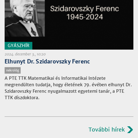
GYÁSZHÍR
2024. december 3., 10:20
Elhunyt Dr. Szidarovszky Ferenc
nekrológ
A PTE TTK Matematikai és Informatikai Intézete
megrendülten tudatja, hogy életének 79. évében elhunyt Dr.
Szidarovszky Ferenc nyugalmazott egyetemi tanár, a PTE
TTK díszdoktora.
További hírek