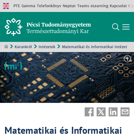
PTE
Gamma
Telefonkönyv
Neptun
Teams
eLearning
Kapcsolat
Old
Karunkról
Intézetek
Matematikai és Informatikai Intézet
Matematikai és Informatikai