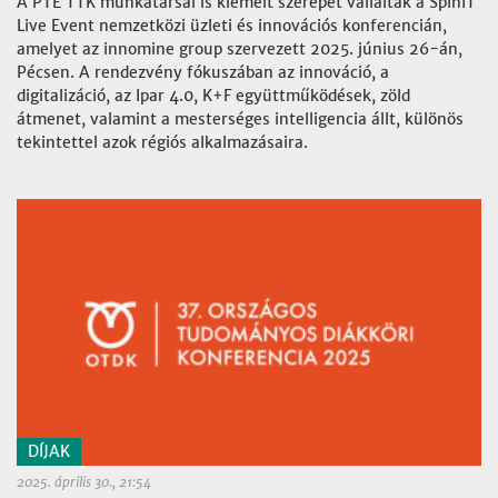
A PTE TTK munkatársai is kiemelt szerepet vállaltak a SpinIT
Live Event nemzetközi üzleti és innovációs konferencián,
amelyet az innomine group szervezett 2025. június 26-án,
Pécsen. A rendezvény fókuszában az innováció, a
digitalizáció, az Ipar 4.0, K+F együttműködések, zöld
átmenet, valamint a mesterséges intelligencia állt, különös
tekintettel azok régiós alkalmazásaira.
DÍJAK
2025. április 30., 21:54