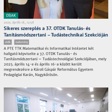
DÍJAK
2025. április 18., 12:58
Sikeres szereplés a 37. OTDK Tanulás- és
Tanításmódszertani – Tudástechnikai Szekcióján
otdk
tudomány
A PTE TTK Matematikai és Informatikai Intézetet két
hallgató képviselte a 37. OTDK Tanulás- és
Tanításmódszertani
–
Tudástechnológiai Szekciójában, mely
2025. április 14-e és április 16-a között került
megrendezésre a Károli Gáspár Református Egyetem
Pedagógiai Karán, Nagykőrösön.