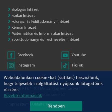
Biológiai Intézet
Fizikai Intézet
Földrajzi és Földtudományi Intézet
Kémiai Intézet
Matematikai és Informatikai Intézet
Sporttudományi és Testnevelési Intézet
Facebook
Youtube
Instagram
TikTok
Weboldalunkon cookie-kat (sütiket) használunk,
hogy teljesebb szolgáltatást nyújtsunk látogatóink
© 2026 PTE TTK | Minden jog fenntartva |
részére.
Ikonok:
Freepik
a
flaticon.com
-tól
Bővebb információk
Impresszum
|
Oldaltérkép
Rendben