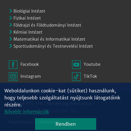
Biológiai Intézet
Fizikai Intézet
Földrajzi és Földtudományi Intézet
Kémiai Intézet
Matematikai és Informatikai Intézet
Sporttudományi és Testnevelési Intézet
Facebook
Youtube
Instagram
TikTok
Weboldalunkon cookie-kat (sütiket) használunk,
hogy teljesebb szolgáltatást nyújtsunk látogatóink
© 2026 PTE TTK | Minden jog fenntartva |
részére.
Ikonok:
Freepik
a
flaticon.com
-tól
Bővebb információk
Impresszum
|
Oldaltérkép
Rendben