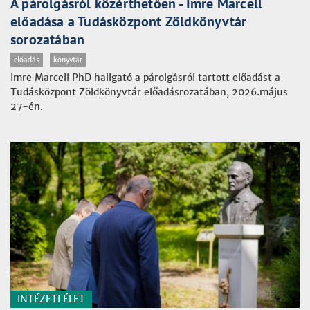
A párolgásról közérthetően - Imre Marcell
előadása a Tudásközpont Zöldkönyvtár
sorozatában
előadás
könyvtár
Imre Marcell PhD hallgató a párolgásról tartott előadást a
Tudásközpont Zöldkönyvtár előadásrozatában, 2026.május
27-én.
INTÉZETI ÉLET