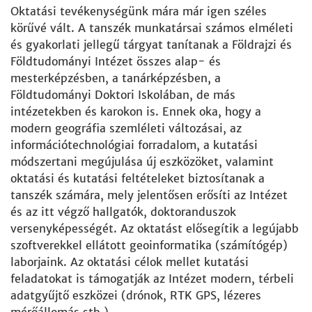
Oktatási tevékenységünk mára már igen széles
körűvé vált. A tanszék munkatársai számos elméleti
és gyakorlati jellegű tárgyat tanítanak a Földrajzi és
Földtudományi Intézet összes alap- és
mesterképzésben, a tanárképzésben, a
Földtudományi Doktori Iskolában, de más
intézetekben és karokon is. Ennek oka, hogy a
modern geográfia szemléleti változásai, az
információtechnológiai forradalom, a kutatási
módszertani megújulása új eszközöket, valamint
oktatási és kutatási feltételeket biztosítanak a
tanszék számára, mely jelentősen erősíti az Intézet
és az itt végző hallgatók, doktoranduszok
versenyképességét. Az oktatást elősegítik a legújabb
szoftverekkel ellátott geoinformatika (számítógép)
laborjaink. Az oktatási célok mellet kutatási
feladatokat is támogatják az Intézet modern, térbeli
adatgyűjtő eszközei (drónok, RTK GPS, lézeres