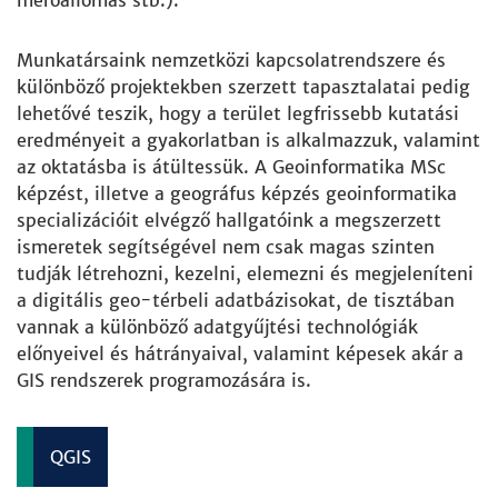
mérőállomás stb.).
Munkatársaink nemzetközi kapcsolatrendszere és
különböző projektekben szerzett tapasztalatai pedig
lehetővé teszik, hogy a terület legfrissebb kutatási
eredményeit a gyakorlatban is alkalmazzuk, valamint
az oktatásba is átültessük. A Geoinformatika MSc
képzést, illetve a geográfus képzés geoinformatika
specializációit elvégző hallgatóink a megszerzett
ismeretek segítségével nem csak magas szinten
tudják létrehozni, kezelni, elemezni és megjeleníteni
a digitális geo-térbeli adatbázisokat, de tisztában
vannak a különböző adatgyűjtési technológiák
előnyeivel és hátrányaival, valamint képesek akár a
GIS rendszerek programozására is.
QGIS