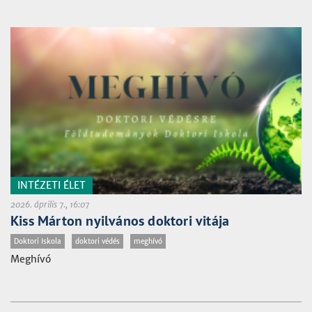
INTÉZETI ÉLET
2026. április 7., 16:07
Kiss Márton nyilvános doktori vitája
Doktori Iskola
doktori védés
meghívó
Meghívó