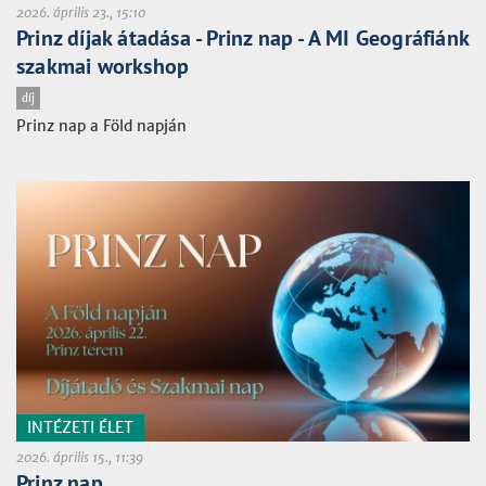
2026. április 23., 15:10
Prinz díjak átadása - Prinz nap - A MI Geográfiánk
szakmai workshop
díj
Prinz nap a Föld napján
INTÉZETI ÉLET
2026. április 15., 11:39
Prinz nap