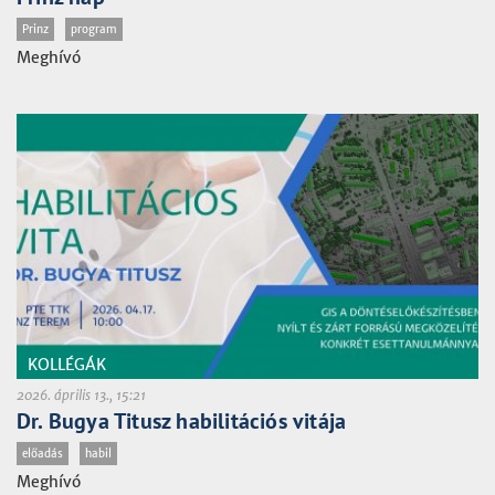
Prinz
program
Meghívó
KOLLÉGÁK
2026. április 13., 15:21
Dr. Bugya Titusz habilitációs vitája
előadás
habil
Meghívó