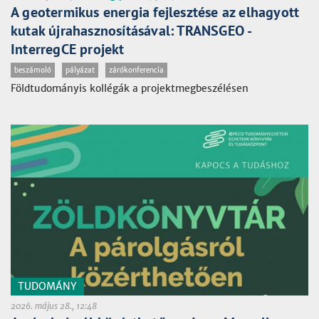
A geotermikus energia fejlesztése az elhagyott
kutak újrahasznosításával: TRANSGEO -
InterregCE projekt
beszámoló
pályázat
zárókonferencia
Földtudományis kollégák a projektmegbeszélésen
TUDOMÁNY
2026. május 28., 12:48