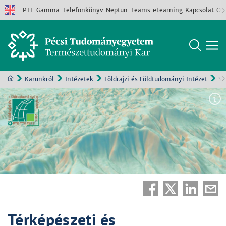
PTE
Gamma
Telefonkönyv
Neptun
Teams
eLearning
Kapcsolat
Old
Karunkról
Intézetek
Földrajzi és Földtudományi Intézet
Sz
Térképészeti és