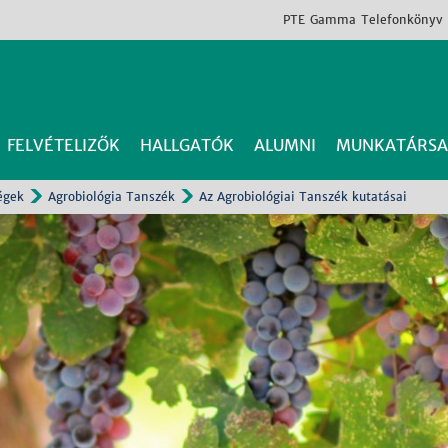
PTE
Gamma
Telefonkönyv
FELVÉTELIZŐK
HALLGATÓK
ALUMNI
MUNKATÁRSA
égek
Agrobiológia Tanszék
Az Agrobiológiai Tanszék kutatásai