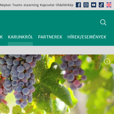
Neptun
Teams
eLearning
Kapcsolat
Oldaltérkép
K
KARUNKRÓL
PARTNEREK
HÍREK/ESEMÉNYEK