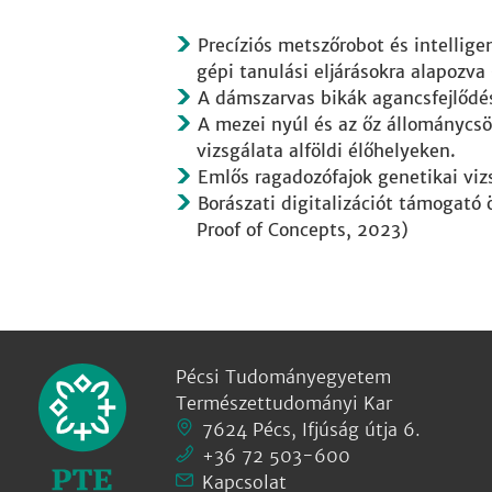
Precíziós metszőrobot és intellig
gépi tanulási eljárásokra alapoz
A dámszarvas bikák agancsfejlődé
A mezei nyúl és az őz állománycs
vizsgálata alföldi élőhelyeken.
Emlős ragadozófajok genetikai viz
Borászati digitalizációt támogató
Proof of Concepts, 2023)
Pécsi Tudományegyetem
Természettudományi Kar
7624 Pécs, Ifjúság útja 6.
+36 72 503-600
Kapcsolat