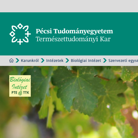
Karunkról
Intézetek
Biológiai Intézet
Szervezeti egys