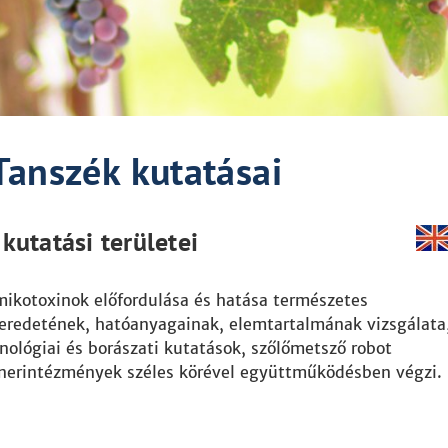
Tanszék kutatásai
kutatási területei
 mikotoxinok előfordulása és hatása természetes
eredetének, hatóanyagainak, elemtartalmának vizsgálata
hnológiai és borászati kutatások, szőlőmetsző robot
rtnerintézmények széles körével együttműködésben végzi.