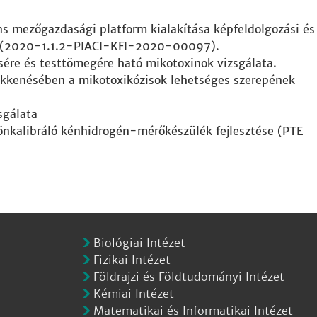
ens mezőgazdasági platform kialakítása képfeldolgozási és
va (2020-1.1.2-PIACI-KFI-2020-00097).
sére és testtömegére ható mikotoxinok vizsgálata.
ökkenésében a mikotoxikózisok lehetséges szerepének
sgálata
 önkalibráló kénhidrogén-mérőkészülék fejlesztése (PTE
Biológiai Intézet
Fizikai Intézet
Földrajzi és Földtudományi Intézet
Kémiai Intézet
Matematikai és Informatikai Intézet