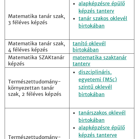
alapképzésre épülő
képzés tanterv
Matematika tanár szak,
tanár szakos oklevél
3 féléves képzés
birtokában
Matematika tanár szak,
tanító oklevél
4 féléves képzés
birtokában
Matematika SZAKtanár
matematika szaktanár
képzés
tanterv
diszciplináris,
egyetemi (MSc)
Természettudomány-
szintű oklevél
környezettan tanár
szak, 2 féléves képzés
birtokában
tanárszakos oklevél
birtokában
alapképzésre épülő
képzés tanterve
Természettudomány-