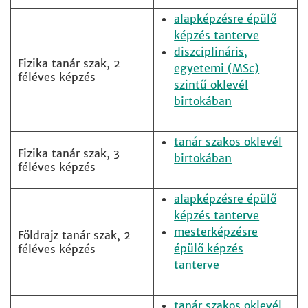
alapképzésre épülő
képzés tanterve
diszciplináris,
Fizika tanár szak, 2
egyetemi (MSc)
féléves képzés
szintű oklevél
birtokában
tanár szakos oklevél
Fizika tanár szak, 3
birtokában
féléves képzés
alapképzésre épülő
képzés tanterve
mesterképzésre
Földrajz tanár szak, 2
épülő képzés
féléves képzés
tanterve
tanár szakos oklevél