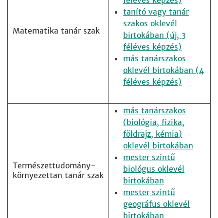
féléves képzés)
tanító vagy tanár
szakos oklevél
Matematika tanár szak
birtokában (új, 3
féléves képzés)
más tanárszakos
oklevél birtokában (4
féléves képzés)
más tanárszakos
(biológia, fizika,
földrajz, kémia)
oklevél birtokában
mester szintű
Természettudomány-
biológus oklevél
környezettan tanár szak
birtokában
mester szintű
geográfus oklevél
birtokában