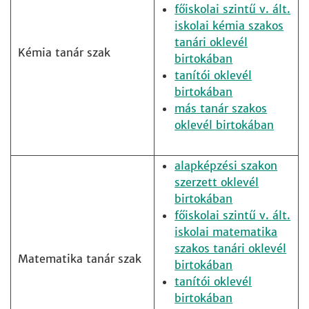
főiskolai szintű v. ált.
iskolai kémia szakos
tanári oklevél
Kémia tanár szak
birtokában
tanítói oklevél
birtokában
más tanár szakos
oklevél birtokában
alapképzési szakon
szerzett oklevél
birtokában
főiskolai szintű v. ált.
iskolai matematika
szakos tanári oklevél
Matematika tanár szak
birtokában
tanítói oklevél
birtokában