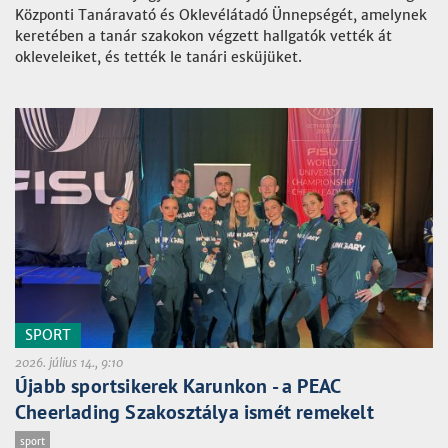
Központi Tanáravató és Oklevélátadó Ünnepségét, amelynek
keretében a tanár szakokon végzett hallgatók vették át
okleveleiket, és tették le tanári esküjüket.
SPORT
2026. július 14., 9:10
Újabb sportsikerek Karunkon - a PEAC
Cheerlading Szakosztálya ismét remekelt
sport