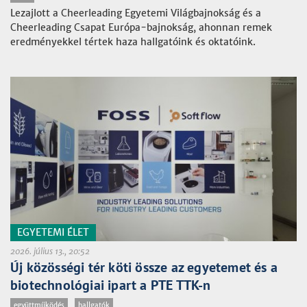
Lezajlott a Cheerleading Egyetemi Világbajnokság és a
Cheerleading Csapat Európa-bajnokság, ahonnan remek
eredményekkel tértek haza hallgatóink és oktatóink.
EGYETEMI ÉLET
2026. július 13., 20:52
Új közösségi tér köti össze az egyetemet és a
biotechnológiai ipart a PTE TTK-n
együttműködés
hallgatók