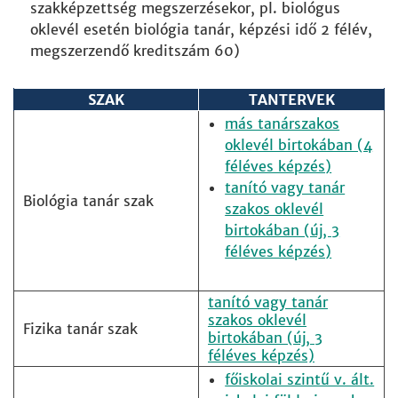
szakképzettség megszerzésekor, pl. biológus
oklevél esetén biológia tanár, képzési idő 2 félév,
megszerzendő kreditszám 60)
SZAK
TANTERVEK
más tanárszakos
oklevél birtokában (4
féléves képzés)
tanító vagy tanár
Biológia tanár szak
szakos oklevél
birtokában (új, 3
féléves képzés)
tanító vagy tanár
szakos oklevél
Fizika tanár szak
birtokában (új, 3
féléves képzés)
főiskolai szintű v. ált.