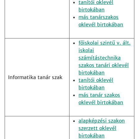
tanítói oklevél
birtokában
más tanárszakos
oklevél birtokában
főiskolai szintű v. ált.
iskolai
számítástechnika
szakos tanári oklevél
birtokában
Informatika tanár szak
tanítói oklevél
birtokában
más tanár szakos
oklevél birtokában
alapképzési szakon
szerzett oklevél
birtokában