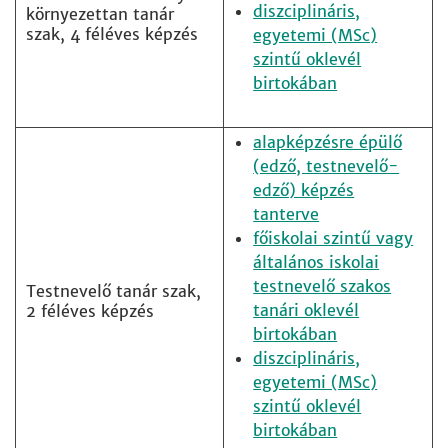
diszciplináris,
környezettan tanár
szak, 4 féléves képzés
egyetemi (MSc)
szintű oklevél
birtokában
alapképzésre épülő
(edző, testnevelő-
edző) képzés
tanterve
főiskolai szintű vagy
általános iskolai
testnevelő szakos
Testnevelő tanár szak,
tanári oklevél
2 féléves képzés
birtokában
diszciplináris,
egyetemi (MSc)
szintű oklevél
birtokában