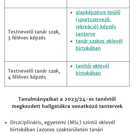
alapképzésre épülő
(sportszervező,
rekreáció) képzés
Testnevelő tanár szak,
tanterve
3 féléves képzés
tanár szakos oklevél
birtokában
tanítói oklevél
Testnevelő tanár szak,
birtokában
4 féléves képzés
Tanulmányaikat a 2023/24-es tanévtől
megkezdett hallgatókra vonatkozó tantervek
Diszciplináris, egyetemi (MSc) szintű oklevél
birtokában (azonos szakterületen tanári