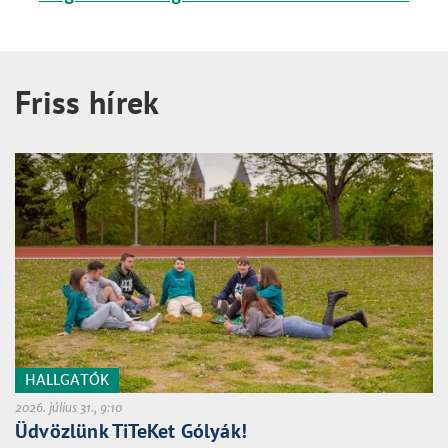
Friss hírek
HALLGATÓK
2026. július 31., 9:10
Üdvözlünk TiTeKet Gólyák!