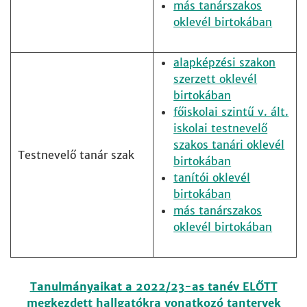
más tanárszakos
oklevél birtokában
alapképzési szakon
szerzett oklevél
birtokában
főiskolai szintű v. ált.
iskolai testnevelő
szakos tanári oklevél
Testnevelő tanár szak
birtokában
tanítói oklevél
birtokában
más tanárszakos
oklevél birtokában
Tanulmányaikat a 2022/23-as tanév ELŐTT
megkezdett hallgatókra vonatkozó tantervek