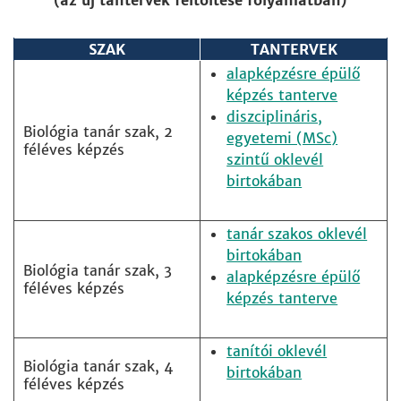
(az új tantervek feltöltése folyamatban)
SZAK
TANTERVEK
alapképzésre épülő
képzés tanterve
diszciplináris,
Biológia tanár szak, 2
egyetemi (MSc)
féléves képzés
szintű oklevél
birtokában
tanár szakos oklevél
birtokában
Biológia tanár szak, 3
alapképzésre épülő
féléves képzés
képzés tanterve
tanítói oklevél
Biológia tanár szak, 4
birtokában
féléves képzés