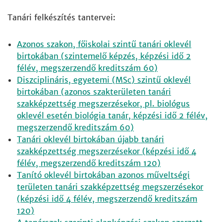
Tanári felkészítés tantervei:
Azonos szakon, főiskolai szintű tanári oklevél
birtokában (szintemelő képzés, képzési idő 2
félév, megszerzendő kreditszám 60)
Diszciplináris, egyetemi (MSc) szintű oklevél
birtokában (azonos szakterületen tanári
szakképzettség megszerzésekor, pl. biológus
oklevél esetén biológia tanár, képzési idő 2 félév,
megszerzendő kreditszám 60)
Tanári oklevél birtokában újabb tanári
szakképzettség megszerzésekor (képzési idő 4
félév, megszerzendő kreditszám 120)
Tanító oklevél birtokában azonos műveltségi
területen tanári szakképzettség megszerzésekor
(képzési idő 4 félév, megszerzendő kreditszám
120)