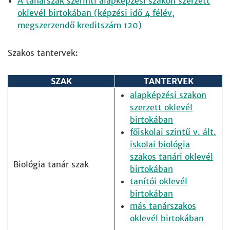
A tanárszak szerinti alapképzési szakon szerzett
oklevél birtokában (képzési idő 4 félév,
megszerzendő kreditszám 120)
Szakos tantervek:
SZAK
TANTERVEK
alapképzési szakon
szerzett oklevél
birtokában
főiskolai szintű v. ált.
iskolai biológia
szakos tanári oklevél
Biológia tanár szak
birtokában
tanítói oklevél
birtokában
más tanárszakos
oklevél birtokában