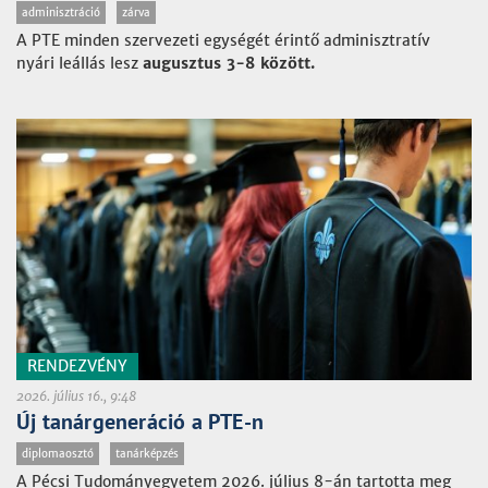
adminisztráció
zárva
A PTE minden szervezeti egységét érintő adminisztratív
nyári leállás lesz
augusztus 3-8 között.
RENDEZVÉNY
2026. július 16., 9:48
Új tanárgeneráció a PTE-n
diplomaosztó
tanárképzés
A Pécsi Tudományegyetem 2026. július 8-án tartotta meg