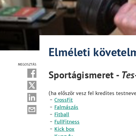
Elméleti követe
MEGOSZTÁS
Sportágismeret -
Tes
(ha először vesz fel kredites testnev
CrossFit
Falmászás
Fitball
FullFitness
Kick box