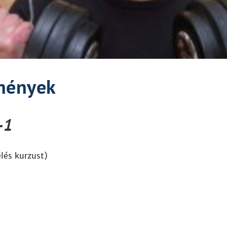
lmények
-1
elés kurzust)