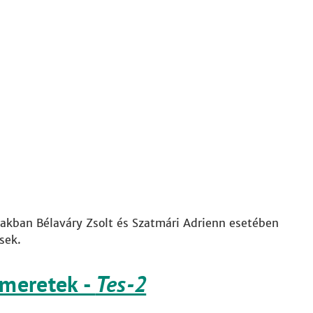
zakban Bélaváry Zsolt és Szatmári Adrienn esetében
sek.
smeretek -
Tes-2