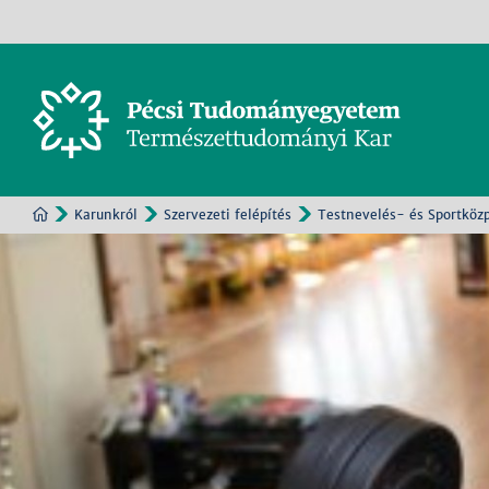
Karunkról
Szervezeti felépítés
Testnevelés- és Sportköz