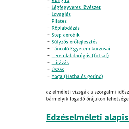
Kung fu
Légfegyveres lövészet
Lovaglás
Pilates
Röplabdázás
Step aerobik
Súlyzós erőfejlesztés
Táncoló Egyetem kurzusai
Teremlabdarúgás (futsal)
Túrázás
Úszás
Yoga (Hatha és gerinc)
az elméleti vizsgák a szorgalmi idős
bármelyik fogadó órájukon lehetsége
Edzéselméleti alapi