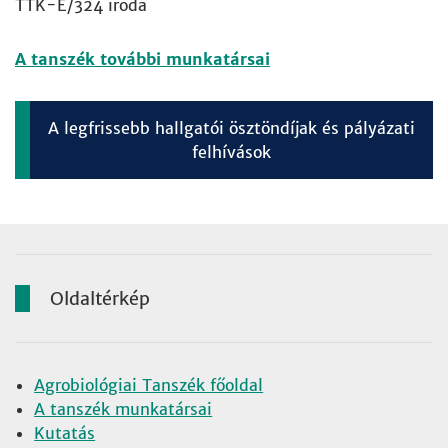
TTK-E/324 iroda
A tanszék további munkatársai
A legfrissebb hallgatói ösztöndíjak és pályázati
felhívások
Oldaltérkép
Agrobiológiai Tanszék főoldal
A tanszék munkatársai
Kutatás