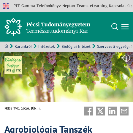
PTE
Gamma
Telefonkönyv
Neptun
Teams
eLearning
Kapcsolat
Old
Karunkról
Intézetek
Biológiai Intézet
Szervezeti egységek
FRISSÍTVE
:
2026. JÚN. 1.
Agrobiológia Tanszék