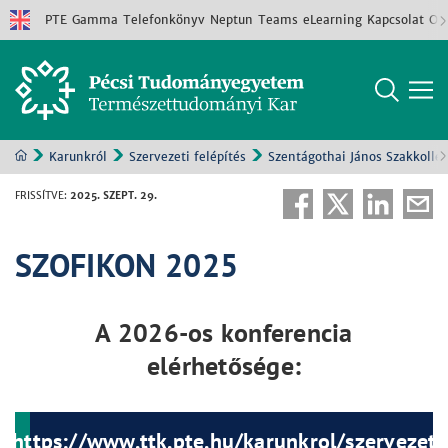
PTE
Gamma
Telefonkönyv
Neptun
Teams
eLearning
Kapcsolat
Old
Karunkról
Szervezeti felépítés
Szentágothai János Szakkollé
FRISSÍTVE
:
2025. SZEPT. 29.
SZOFIKON 2025
A 2026-os konferencia
elérhetősége:
https://www.ttk.pte.hu/karunkrol/szervezeti