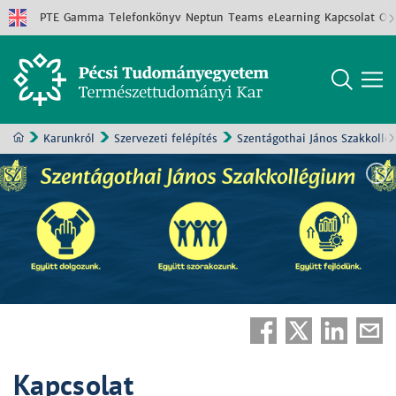
PTE
Gamma
Telefonkönyv
Neptun
Teams
eLearning
Kapcsolat
Old
Karunkról
Szervezeti felépítés
Szentágothai János Szakkollé
Kapcsolat