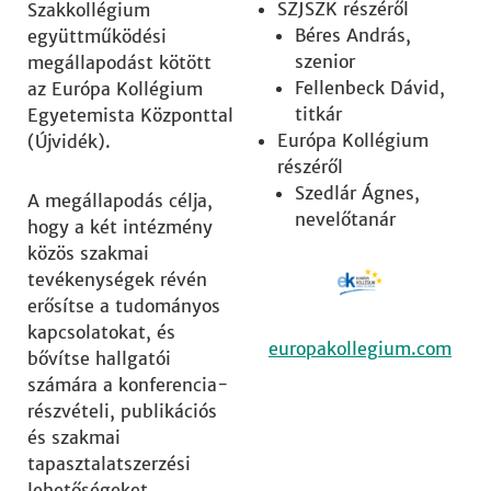
SZJSZK részéről
Szakkollégium
Béres András,
együttműködési
szenior
megállapodást kötött
Fellenbeck Dávid,
az Európa Kollégium
titkár
Egyetemista Központtal
Európa Kollégium
(Újvidék).
részéről
Szedlár Ágnes,
A megállapodás célja,
nevelőtanár
hogy a két intézmény
közös szakmai
tevékenységek révén
erősítse a tudományos
kapcsolatokat, és
europakollegium.com
bővítse hallgatói
számára a konferencia-
részvételi, publikációs
és szakmai
tapasztalatszerzési
lehetőségeket.