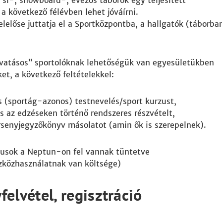
 sí-, snowboard-, evezős táborok egy teljesített
a következő félévben lehet jóváírni.
elelőse juttatja el a Sportközpontba, a hallgatók (táborba
vatásos” sportolóknak lehetőségük van egyesületükben
et, a következő feltételekkel:
 (sportág-azonos) testnevelés/sport kurzust,
s az edzéseken történő rendszeres részvételt,
rsenyjegyzőkönyv másolatot (amin ők is szerepelnek).
rzusok a Neptun-on fel vannak tüntetve
szközhasználatnak van költsége)
felvétel, regisztráció