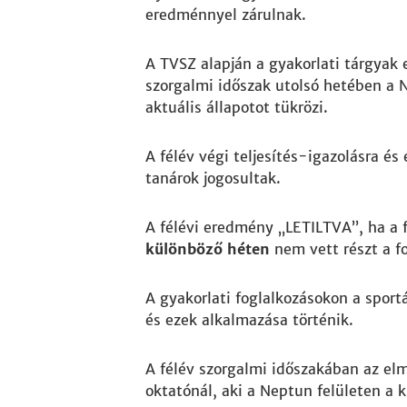
eredménnyel zárulnak.
A TVSZ alapján a gyakorlati tárgyak 
szorgalmi időszak utolsó hetében a 
aktuális állapotot tükrözi.
A félév végi teljesítés-igazolásra é
tanárok jogosultak.
A félévi eredmény „LETILTVA”, ha a 
különböző héten
nem vett részt a f
A gyakorlati foglalkozásokon a sport
és ezek alkalmazása történik.
A félév szorgalmi időszakában az el
oktatónál, aki a Neptun felületen a k