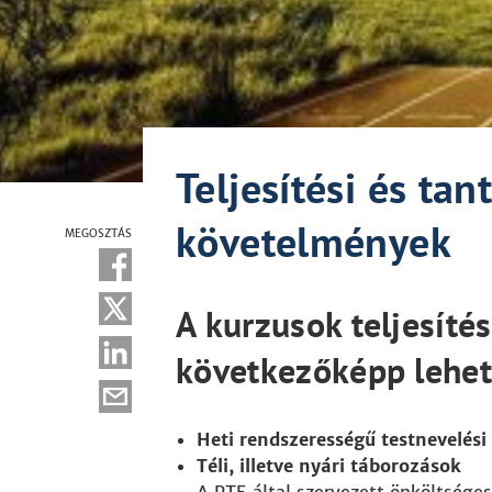
Teljesítési és tan
követelmények
MEGOSZTÁS
A kurzusok teljesíté
következőképp lehet
Heti rendszerességű testnevelési
Téli, illetve nyári táborozások