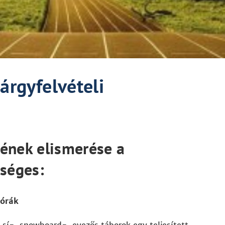
tárgyfelvételi
sének elismerése a
séges:
 órák