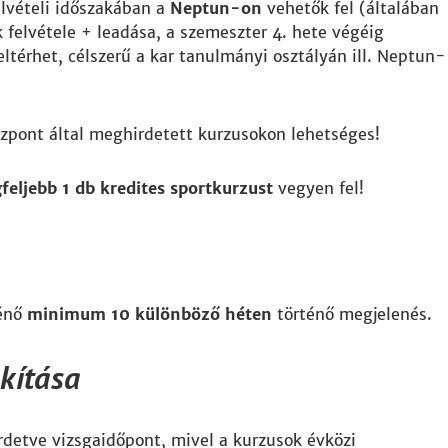
elvételi időszakában a
Neptun-on
vehetők fel (általában
 felvétele + leadása, a szemeszter 4. hete végéig
eltérhet, célszerű a kar tanulmányi osztályán ill. Neptun-
özpont által meghirdetett kurzusokon lehetséges!
gfeljebb 1 db kredites sportkurzust
vegyen fel!
ténő
minimum 10 különböző héten
történő megjelenés.
akítása
rdetve vizsgaidőpont, mivel a kurzusok évközi