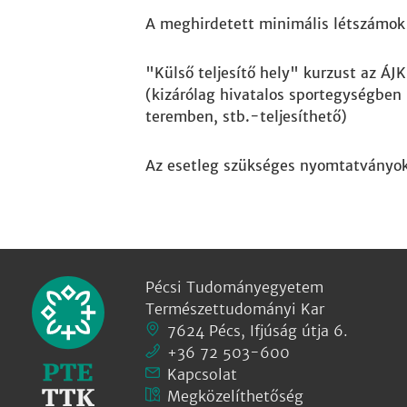
A meghirdetett minimális létszámok 
"Külső teljesítő hely" kurzust az ÁJK
(kizárólag hivatalos sportegységben 
teremben, stb.-teljesíthető)
Az esetleg szükséges nyomtatványok
Pécsi Tudományegyetem
Természettudományi Kar
7624 Pécs, Ifjúság útja 6.
+36 72 503-600
Kapcsolat
Megközelíthetőség