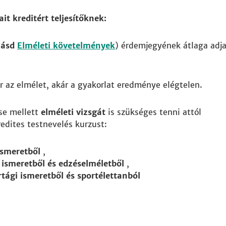
it kreditért teljesítőknek:
lásd
Elméleti követelmények
) érdemjegyének átlaga adj
r az elmélet, akár a gyakorlat eredménye elégtelen.
ése mellett
elméleti vizsgát
is szükséges tenni attól
edites testnevelés kurzust:
ismeretből
,
 ismeretből és edzéselméletből
,
rtági ismeretből és sportélettanból