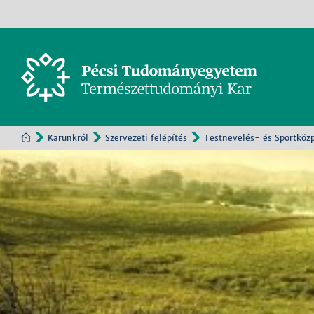
Karunkról
Szervezeti felépítés
Testnevelés- és Sportköz