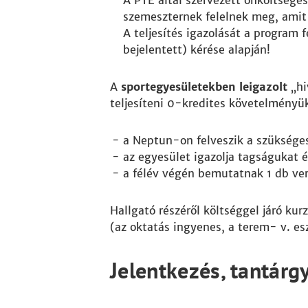
A PTE által szervezett önköltséges
szemeszternek felelnek meg, amit 
A teljesítés igazolását a program f
bejelentett) kérése alapján!
A
sportegyesületekben leigazolt
„hi
teljesíteni 0-kredites követelményük
a Neptun-on felveszik a szükséges
az egyesület igazolja tagságukat é
a félév végén bemutatnak 1 db ve
Hallgató részéről költséggel járó ku
(az oktatás ingyenes, a terem- v. e
Jelentkezés, tantárgy