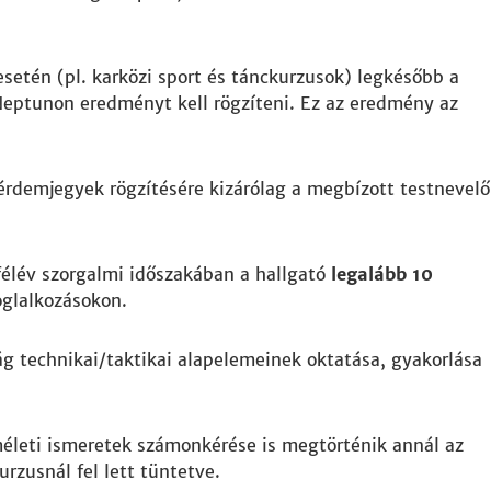
esetén (pl. karközi sport és tánckurzusok) legkésőbb a
Neptunon eredményt kell rögzíteni. Ez az eredmény az
s érdemjegyek rögzítésére kizárólag a megbízott testnevelő
félév szorgalmi időszakában a hallgató
legalább 10
oglalkozásokon.
ág technikai/taktikai alapelemeinek oktatása, gyakorlása
méleti ismeretek számonkérése is megtörténik annál az
urzusnál fel lett tüntetve.