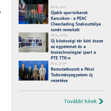
Júl 14., 9:10
n
Újabb sportsikerek
Karunkon - a PEAC
Cheerlading Szakosztálya
ismét remekelt
Júl 13., 20:52
Új közösségi tér köti össze
az egyetemet és a
biotechnológiai ipart a
PTE TTK-n
Júl 9., 20:26
Bemutatkozott a Pécsi
Tudományegyetem új
vezetése
További hírek