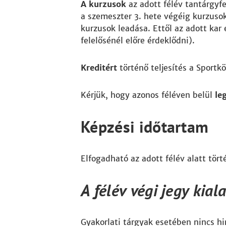
A kurzusok
az adott félév tantárgyf
a szemeszter 3. hete végéig kurzusok
kurzusok leadása. Ettől az adott kar 
felelősénél előre érdeklődni).
Kreditért
történő teljesítés a Sportk
Kérjük, hogy azonos féléven belül
le
Képzési időtartam
Elfogadható az adott félév alatt tör
A félév végi jegy kial
Gyakorlati tárgyak esetében nincs hi