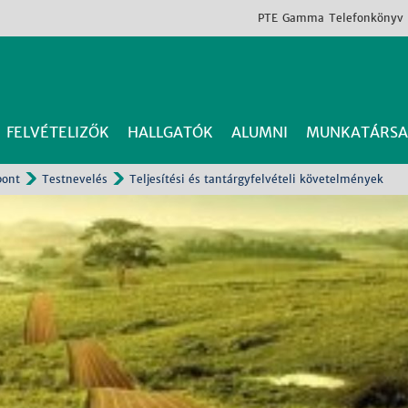
PTE
Gamma
Telefonkönyv
FELVÉTELIZŐK
HALLGATÓK
ALUMNI
MUNKATÁRSA
pont
Testnevelés
Teljesítési és tantárgyfelvételi követelmények