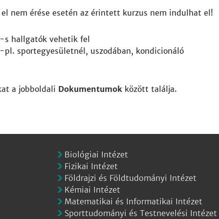
el nem érése esetén az érintett kurzus nem indulhat el!
-s hallgatók vehetik fel
-pl. sportegyesületnél, uszodában, kondicionáló
at a jobboldali
Dokumentumok
között találja.
Biológiai Intézet
Fizikai Intézet
Földrajzi és Földtudományi Intézet
Kémiai Intézet
Matematikai és Informatikai Intézet
Sporttudományi és Testnevelési Intézet