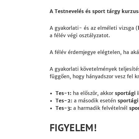
A Testnevelés és sport tárgy kurzusa
A gyakorlati- és az elméleti vizsga (
a félév végi osztályzatot.
A félév érdemjegye elégtelen, ha aká
A gyakorlati követelmények teljesít
függően, hogy hányadszor vesz fel kr
Tes-1:
ha először, akkor
sportági 
Tes-2:
a második esetén
sportági
Tes-3:
a harmadik felvételnél
spo
FIGYELEM!