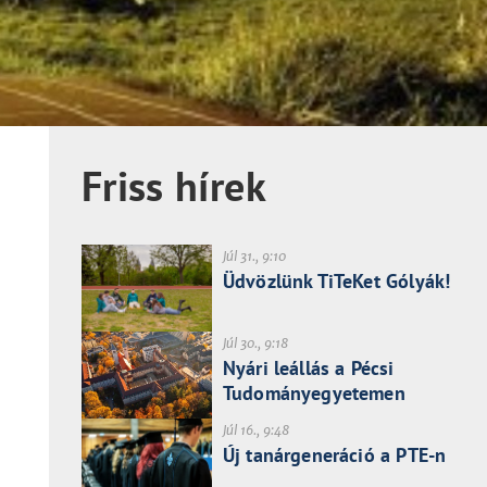
Friss hírek
Júl 31., 9:10
Üdvözlünk TiTeKet Gólyák!
Júl 30., 9:18
Nyári leállás a Pécsi
Tudományegyetemen
Júl 16., 9:48
Új tanárgeneráció a PTE-n