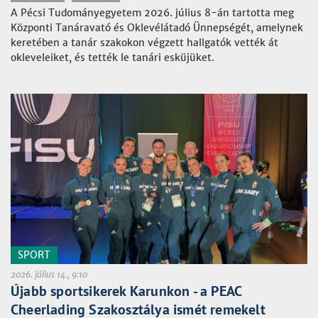
A Pécsi Tudományegyetem 2026. július 8-án tartotta meg
Központi Tanáravató és Oklevélátadó Ünnepségét, amelynek
keretében a tanár szakokon végzett hallgatók vették át
okleveleiket, és tették le tanári esküjüket.
SPORT
2026. július 14., 9:10
Újabb sportsikerek Karunkon - a PEAC
Cheerlading Szakosztálya ismét remekelt