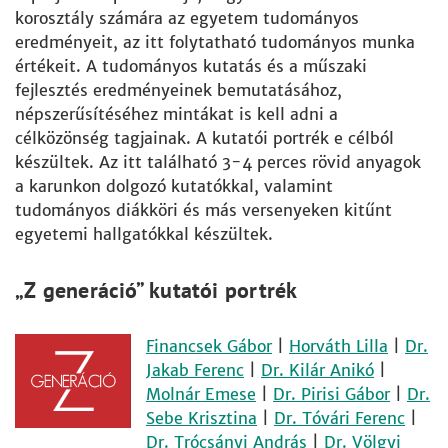
korosztály számára az egyetem tudományos
eredményeit, az itt folytatható tudományos munka
értékeit. A tudományos kutatás és a műszaki
fejlesztés eredményeinek bemutatásához,
népszerűsítéséhez mintákat is kell adni a
célközönség tagjainak. A kutatói portrék e célból
készültek. Az itt található 3-4 perces rövid anyagok
a karunkon dolgozó kutatókkal, valamint
tudományos diákköri és más versenyeken kitűnt
egyetemi hallgatókkal készültek.
„Z generáció” kutatói portrék
Financsek Gábor
|
Horváth Lilla
|
Dr.
Jakab Ferenc
|
Dr. Kilár Anikó
|
Molnár Emese
|
Dr. Pirisi Gábor
|
Dr.
Sebe Krisztina
|
Dr. Tóvári Ferenc
|
Dr. Trócsányi András
|
Dr. Völgyi