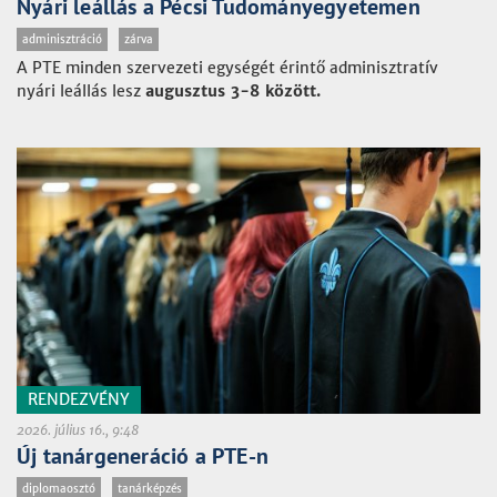
Nyári leállás a Pécsi Tudományegyetemen
adminisztráció
zárva
A PTE minden szervezeti egységét érintő adminisztratív
nyári leállás lesz
augusztus 3-8 között.
RENDEZVÉNY
2026. július 16., 9:48
Új tanárgeneráció a PTE-n
diplomaosztó
tanárképzés