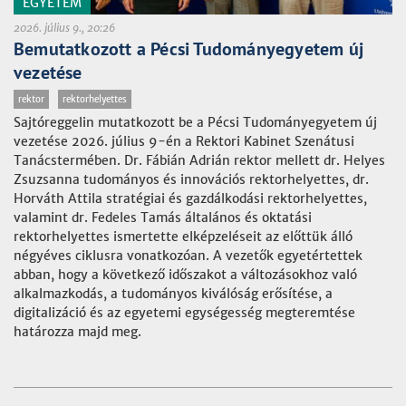
EGYETEM
2026. július 9., 20:26
Bemutatkozott a Pécsi Tudományegyetem új
vezetése
rektor
rektorhelyettes
Sajtóreggelin mutatkozott be a Pécsi Tudományegyetem új
vezetése 2026. július 9-én a Rektori Kabinet Szenátusi
Tanácstermében. Dr. Fábián Adrián rektor mellett dr. Helyes
Zsuzsanna tudományos és innovációs rektorhelyettes, dr.
Horváth Attila stratégiai és gazdálkodási rektorhelyettes,
valamint dr. Fedeles Tamás általános és oktatási
rektorhelyettes ismertette elképzeléseit az előttük álló
négyéves ciklusra vonatkozóan. A vezetők egyetértettek
abban, hogy a következő időszakot a változásokhoz való
alkalmazkodás, a tudományos kiválóság erősítése, a
digitalizáció és az egyetemi egységesség megteremtése
határozza majd meg.