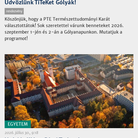
Üdvözlünk TiTeKet Gólyák!
rendezvény
Köszönjük, hogy a PTE Természettudományi Karát
választottátok! Sok szeretettel várunk benneteket 2026.
szeptember 1-jén és 2-án a Gólyanapunkon. Mutatjuk a
programot!
EGYETEM
2026. július 30., 9:18