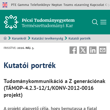
PTE
Gamma
Telefonkönyv
Neptun
Teams
eLearning
Kapcsolat
Old
Karunkról
Kutatási tevékenység
Kutatói portrék
FRISSÍTVE
:
2026. MÁJ. 5.
Kutatói portrék
Tudománykommunikáció a Z generációnak
(TÁMOP-4.2.3-12/1/KONV-2012-0016
projekt)
A projekt alapvető célja, hogy bemutassa a fiatal