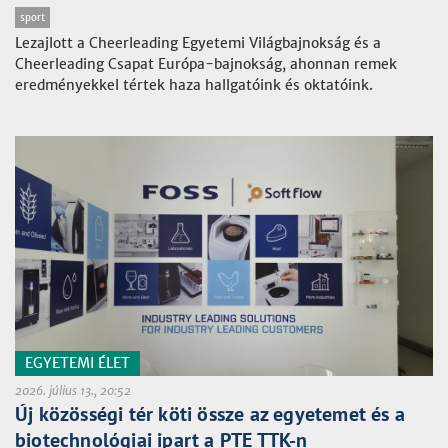
sport
Lezajlott a Cheerleading Egyetemi Világbajnokság és a
Cheerleading Csapat Európa-bajnokság, ahonnan remek
eredményekkel tértek haza hallgatóink és oktatóink.
EGYETEMI ÉLET
2026. július 13., 20:52
Új közösségi tér köti össze az egyetemet és a
biotechnológiai ipart a PTE TTK-n