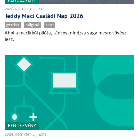
RENDEZVÉNY
2026. március 31., 20:12
Teddy Maci Családi Nap 2026
gyerekek
hallgatók
sport
Ahol a macikból pilóta, táncos, nindzsa vagy mesterlövész
lesz.
RENDEZVÉNY
2025. december 8., 14:03