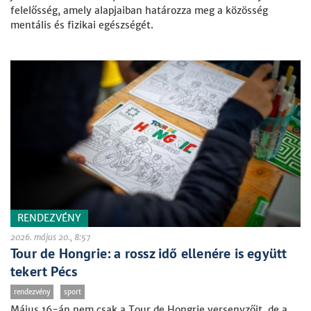
felelősség, amely alapjaiban határozza meg a közösség
mentális és fizikai egészségét.
RENDEZVÉNY
2026. május 20., 8:57
Tour de Hongrie: a rossz idő ellenére is együtt
tekert Pécs
rendezvény
sport
Május 16-án nem csak a Tour de Hongrie versenyzőit, de a