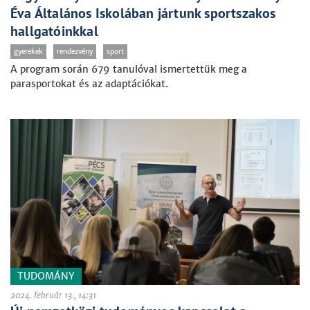
Éva Általános Iskolában jártunk sportszakos
hallgatóinkkal
gyerekek
rendezvény
sport
A program során 679 tanulóval ismertettük meg a
parasportokat és az adaptációkat.
TUDOMÁNY
2024. február 13., 14:31