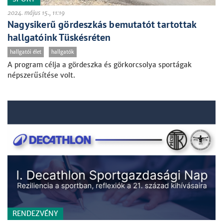
2024. május 15., 11:19
Nagysikerű gördeszkás bemutatót tartottak
hallgatóink Tüskésréten
hallgatói élet
hallgatók
A program célja a gördeszka és görkorcsolya sportágak
népszerűsítése volt.
RENDEZVÉNY