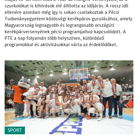
szurkolókat is kihívások elé állította az időjárás. A rossz idő
ellenére azonban még így is sokan csatlakoztak a Pécsi
Tudományegyetem közösségi kerékpáros gurulásához, amely
Magyarország legnagyobb és legrangosabb országúti
kerékpárversenyének pécsi programjaihoz kapcsolódott. A
PTE a nap folyamán több helyszínen, különböző
programokkal és aktivitásokkal várta az érdeklődőket.
SPORT