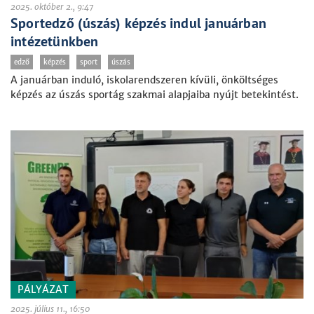
2025. október 2., 9:47
Sportedző (úszás) képzés indul januárban
intézetünkben
edző
képzés
sport
úszás
A januárban induló, iskolarendszeren kívüli, önköltséges
képzés az úszás sportág szakmai alapjaiba nyújt betekintést.
PÁLYÁZAT
2025. július 11., 16:50