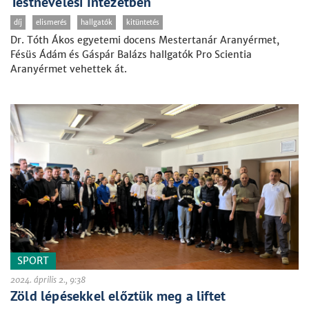
Testnevelési Intézetben
díj
elismerés
hallgatók
kitüntetés
Dr. Tóth Ákos egyetemi docens Mestertanár Aranyérmet,
Fésüs Ádám és Gáspár Balázs hallgatók Pro Scientia
Aranyérmet vehettek át.
SPORT
2024. április 2., 9:38
Zöld lépésekkel előztük meg a liftet