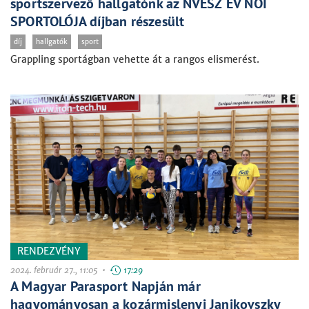
sportszervező hallgatónk az NVESZ ÉV NŐI
SPORTOLÓJA díjban részesült
díj
hallgatók
sport
Grappling sportágban vehette át a rangos elismerést.
RENDEZVÉNY
2024. február 27., 11:05 •
17:29
A Magyar Parasport Napján már
hagyományosan a kozármislenyi Janikovszky