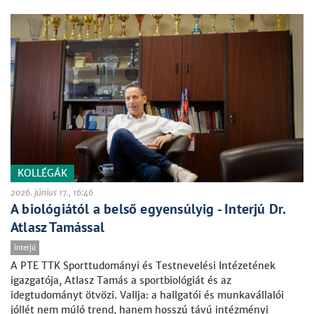
KOLLÉGÁK
2026. június 17., 16:46
A biológiától a belső egyensúlyig - Interjú Dr.
Atlasz Tamással
interjú
A PTE TTK Sporttudományi és Testnevelési Intézetének
igazgatója, Atlasz Tamás a sportbiológiát és az
idegtudományt ötvözi. Vallja: a hallgatói és munkavállalói
jóllét nem múló trend, hanem hosszú távú intézményi