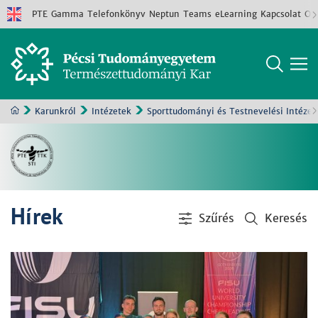
PTE
Gamma
Telefonkönyv
Neptun
Teams
eLearning
Kapcsolat
Old
Karunkról
Intézetek
Sporttudományi és Testnevelési Intézet
Hírek
Szűrés
Keresés