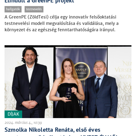
Elindult a GreenPE projekt
hallgatók
testnevelés
A GreenPE (ZöldTesi) célja egy innovatív felsőoktatási
testnevelési modell megvalósítása és validálása, mely a
környezet és az egészség fenntarthatóságára irányul.
DÍJAK
2024. március 4., 10:39
Szmolka Nikoletta Renáta, első éves