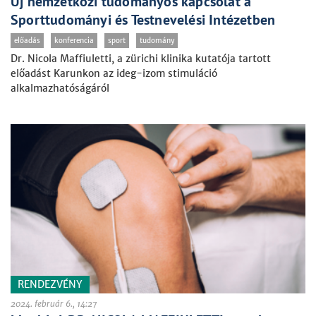
Új nemzetközi tudományos kapcsolat a
Sporttudományi és Testnevelési Intézetben
előadás
konferencia
sport
tudomány
Dr. Nicola Maffiuletti, a zürichi klinika kutatója tartott
előadást Karunkon az ideg-izom stimuláció
alkalmazhatóságáról
RENDEZVÉNY
2024. február 6., 14:27