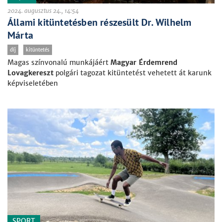
2024. augusztus 24., 14:54
Állami kitüntetésben részesült Dr. Wilhelm
Márta
díj
kitüntetés
Magas színvonalú munkájáért
Magyar Érdemrend
Lovagkereszt
polgári tagozat kitüntetést vehetett át karunk
képviseletében
SPORT