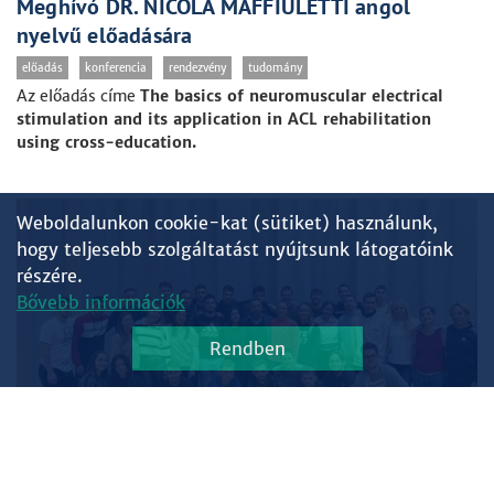
Meghívó DR. NICOLA MAFFIULETTI angol
nyelvű előadására
előadás
konferencia
rendezvény
tudomány
Az előadás címe
The basics of neuromuscular electrical
stimulation and its application in ACL rehabilitation
using cross-education.
Weboldalunkon cookie-kat (sütiket) használunk,
hogy teljesebb szolgáltatást nyújtsunk látogatóink
részére.
Bővebb információk
Rendben
RENDEZVÉNY
2023. december 8., 23:18 •
december 9., 13:23