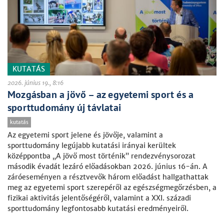
KUTATÁS
2026. június 19., 8:16
Mozgásban a jövő – az egyetemi sport és a
sporttudomány új távlatai
kutatás
Az egyetemi sport jelene és jövője, valamint a
sporttudomány legújabb kutatási irányai kerültek
középpontba „A jövő most történik” rendezvénysorozat
második évadát lezáró előadásokban 2026. június 16-án. A
záróeseményen a résztvevők három előadást hallgathattak
meg az egyetemi sport szerepéről az egészségmegőrzésben, a
fizikai aktivitás jelentőségéről, valamint a XXI. századi
sporttudomány legfontosabb kutatási eredményeiről.