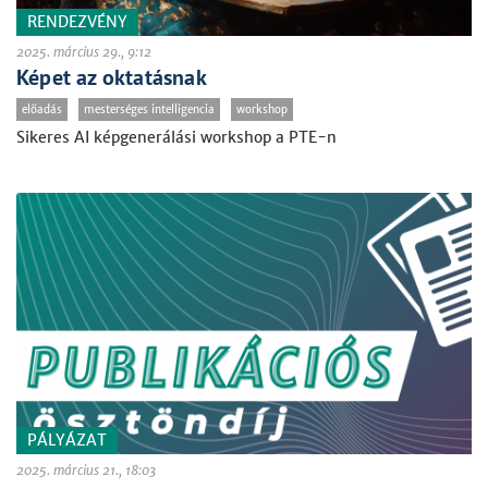
RENDEZVÉNY
2025. március 29., 9:12
Képet az oktatásnak
előadás
mesterséges intelligencia
workshop
Sikeres AI képgenerálási workshop a PTE-n
PÁLYÁZAT
2025. március 21., 18:03