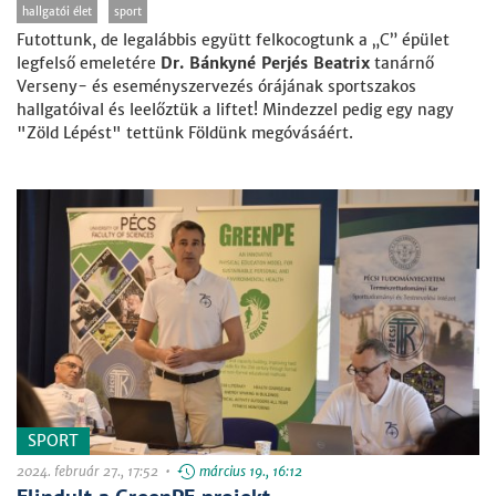
hallgatói élet
sport
Futottunk, de legalábbis együtt felkocogtunk a „C” épület
legfelső emeletére
Dr. Bánkyné Perjés Beatrix
tanárnő
Verseny- és eseményszervezés órájának sportszakos
hallgatóival és leelőztük a liftet! Mindezzel pedig egy nagy
"Zöld Lépést" tettünk Földünk megóvásáért.
SPORT
2024. február 27., 17:52 •
március 19., 16:12