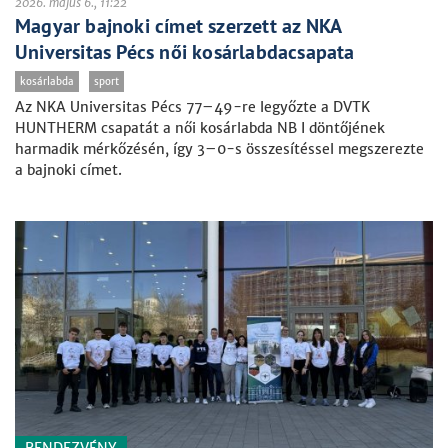
2026. május 6., 11:22
Magyar bajnoki címet szerzett az NKA
Universitas Pécs női kosárlabdacsapata
kosárlabda
sport
Az NKA Universitas Pécs 77–49-re legyőzte a DVTK
HUNTHERM csapatát a női kosárlabda NB I döntőjének
harmadik mérkőzésén, így 3–0-s összesítéssel megszerezte
a bajnoki címet.