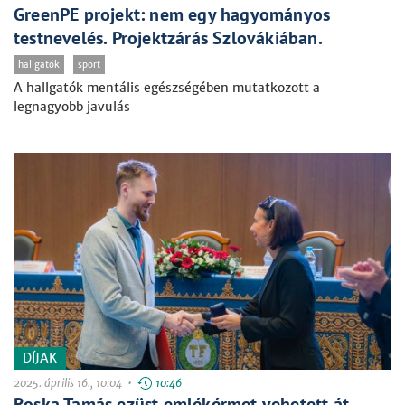
GreenPE projekt: nem egy hagyományos
testnevelés. Projektzárás Szlovákiában.
hallgatók
sport
A hallgatók mentális egészségében mutatkozott a
legnagyobb javulás
DÍJAK
2025. április 16., 10:04 •
10:46
Roska Tamás ezüst emlékérmet vehetett át