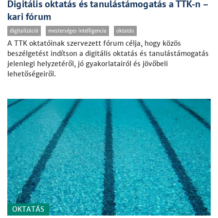
Digitális oktatás és tanulástámogatás a TTK-n –
kari fórum
digitalizáció
mesterséges intelligencia
oktatás
A TTK oktatóinak szervezett fórum célja, hogy közös
beszélgetést indítson a digitális oktatás és tanulástámogatás
jelenlegi helyzetéről, jó gyakorlatairól és jövőbeli
lehetőségeiről.
OKTATÁS