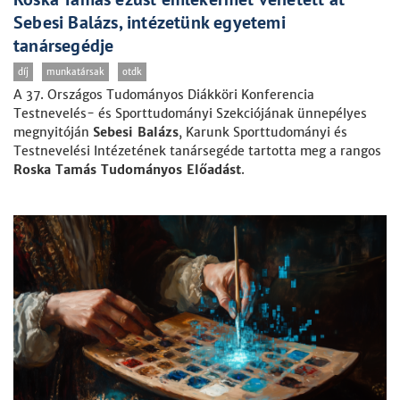
Sebesi Balázs, intézetünk egyetemi
tanársegédje
díj
munkatársak
otdk
A 37. Országos Tudományos Diákköri Konferencia
Testnevelés- és Sporttudományi Szekciójának ünnepélyes
megnyitóján
Sebesi Balázs
, Karunk Sporttudományi és
Testnevelési Intézetének tanársegéde tartotta meg a rangos
Roska Tamás Tudományos Előadást
.