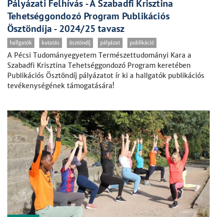
Pályázati Felhívás - A Szabadfi Krisztina
Tehetséggondozó Program Publikációs
Ösztöndíja - 2024/25 tavasz
hallgatók
kutatás
ösztöndíj
pályázat
publikáció
A Pécsi Tudományegyetem Természettudományi Kara a
Szabadfi Krisztina Tehetséggondozó Program keretében
Publikációs Ösztöndíj pályázatot ír ki a hallgatók publikációs
tevékenységének támogatására!