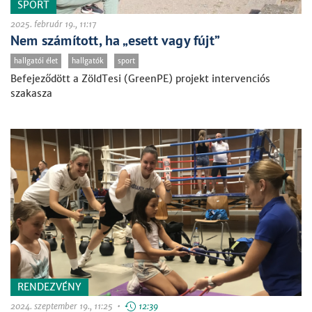
SPORT
2025. február 19., 11:17
Nem számított, ha „esett vagy fújt”
hallgatói élet
hallgatók
sport
Befejeződött a ZöldTesi (GreenPE) projekt intervenciós
szakasza
RENDEZVÉNY
2024. szeptember 19., 11:25 •
12:39