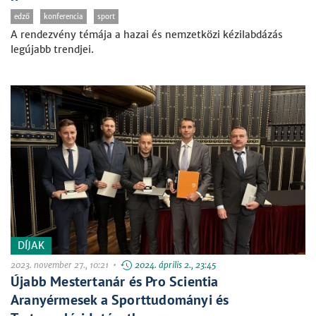
edző
konferencia
sport
A rendezvény témája a hazai és nemzetközi kézilabdázás
legújabb trendjei.
DÍJAK
2023. november 27., 10:21 •
2024. április 2., 23:45
Újabb Mestertanár és Pro Scientia
Aranyérmesek a Sporttudományi és