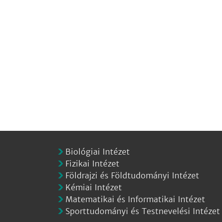
Biológiai Intézet
Fizikai Intézet
Földrajzi és Földtudományi Intézet
Kémiai Intézet
Matematikai és Informatikai Intézet
Sporttudományi és Testnevelési Intézet