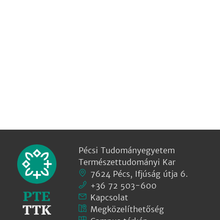
Pécsi Tudományegyetem
Természettudományi Kar
7624 Pécs, Ifjúság útja 6.
+36 72 503-600
Kapcsolat
Megközelíthetőség