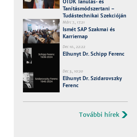
OTDK Tanulás- és
Tanításmódszertani –
Tudástechnikai Szekcióján
Márc 7., 17:21
Ismét SAP Szakmai és
Karriernap
Dec 10., 22:22
Elhunyt Dr. Schipp Ferenc
Dec 3., 10:20
Elhunyt Dr. Szidarovszky
Ferenc
További hírek