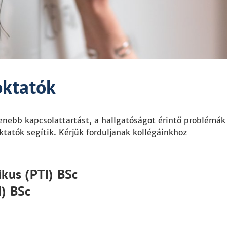
oktatók
enebb kapcsolattartást, a hallgatóságot érintő problémák
tatók segítik. Kérjük forduljanak kollégáinkhoz
kus (PTI) BSc
I) BSc