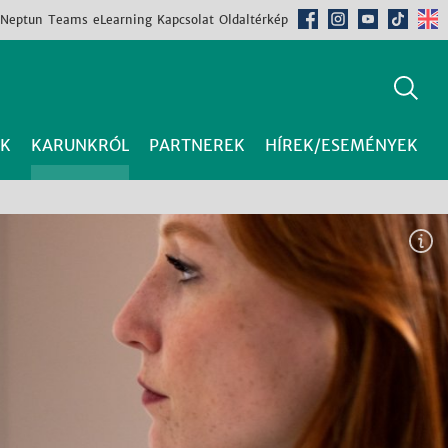
Neptun
Teams
eLearning
Kapcsolat
Oldaltérkép
K
KARUNKRÓL
PARTNEREK
HÍREK/ESEMÉNYEK