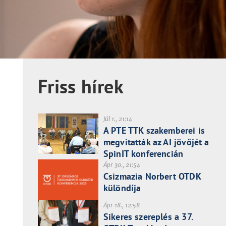
Friss hírek
Júl 1., 21:14
A PTE TTK szakemberei is
megvitatták az AI jövőjét a
SpinIT konferencián
Ápr 30., 21:54
Csizmazia Norbert OTDK
különdíja
Ápr 18., 12:58
Sikeres szereplés a 37.