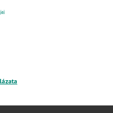
jai
lázata