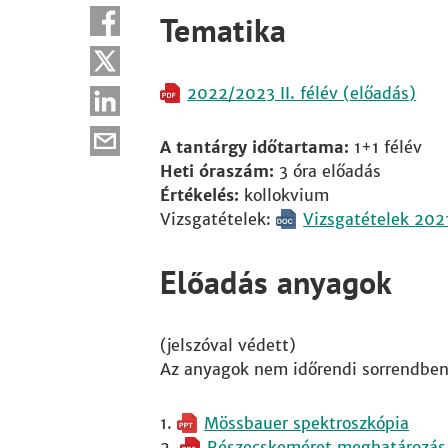
Tematika
2022/2023 II. félév (előadás)
A tantárgy időtartama:
1+1 félév
Heti óraszám:
3 óra előadás
Értékelés:
kollokvium
Vizsgatételek:
Vizsgatételek 202
Előadás anyagok
(jelszóval védett)
Az anyagok nem időrendi sorrendben 
Mössbauer spektroszkópia
Részecskeméret meghatározás