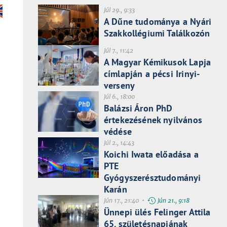
Júl 29., 9:33
A Dűne tudománya a Nyári
Szakkollégiumi Találkozón
Júl 7., 11:42
A Magyar Kémikusok Lapja
címlapján a pécsi Irinyi-
verseny
Júl 6., 18:00
Balázsi Áron PhD
értekezésének nyilvános
védése
Júl 2., 14:43
Koichi Iwata előadása a
PTE
Gyógyszerésztudományi
Karán
Jún 17., 21:40 •
Jún 21., 9:18
Ünnepi ülés Felinger Attila
65. születésnapjának