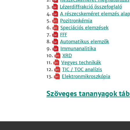
Lézerdiffrakció összefoglaló
A részecskeméret elemzés alap
Pozitronkémia
Speciációs elemzések
FFF
Automatikus elemzők
Immunanalitika
XRD
Vegyes technikák
TIC / TOC analízis
Elektronmikroszkópia
Szöveges tananyagok táb