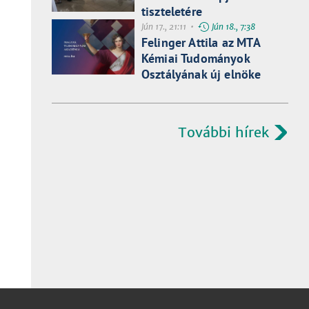
tiszteletére
Jún 17., 21:11 •
Jún 18., 7:38
Felinger Attila az MTA
Kémiai Tudományok
Osztályának új elnöke
További hírek