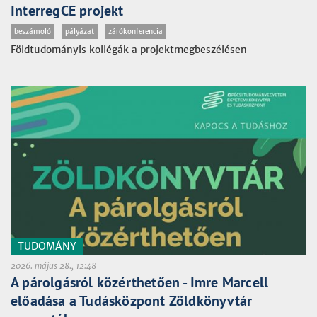
InterregCE projekt
beszámoló
pályázat
zárókonferencia
Földtudományis kollégák a projektmegbeszélésen
TUDOMÁNY
2026. május 28., 12:48
A párolgásról közérthetően - Imre Marcell
előadása a Tudásközpont Zöldkönyvtár