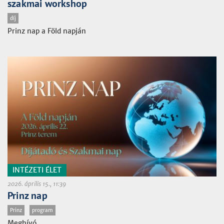
szakmai workshop
díj
Prinz nap a Föld napján
INTÉZETI ÉLET
2026. április 15., 11:39
Prinz nap
Prinz
program
Meghívó