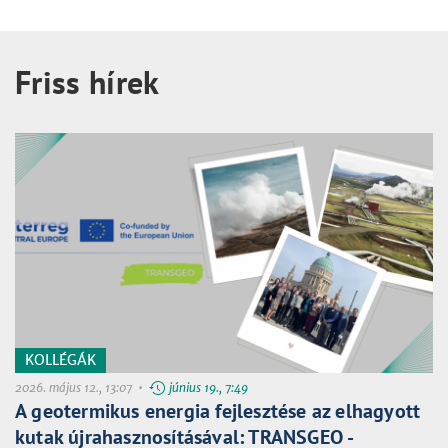
Friss hírek
KOLLÉGÁK
2026. május 12., 13:07 •
június 19., 7:49
A geotermikus energia fejlesztése az elhagyott
kutak újrahasznosításával: TRANSGEO -