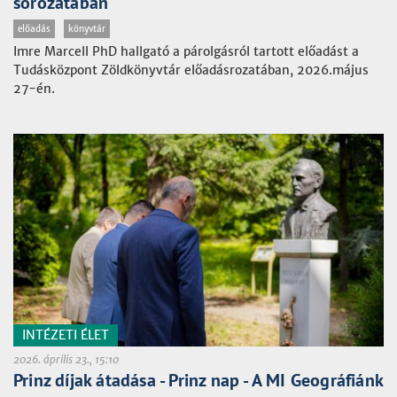
sorozatában
előadás
könyvtár
Imre Marcell PhD hallgató a párolgásról tartott előadást a
Tudásközpont Zöldkönyvtár előadásrozatában, 2026.május
27-én.
INTÉZETI ÉLET
2026. április 23., 15:10
Prinz díjak átadása - Prinz nap - A MI Geográfiánk