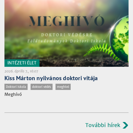
INTÉZETI ÉLET
2026. április 7., 16:07
Kiss Márton nyilvános doktori vitája
Doktori Iskola
doktori védés
meghívó
Meghívó
További hírek