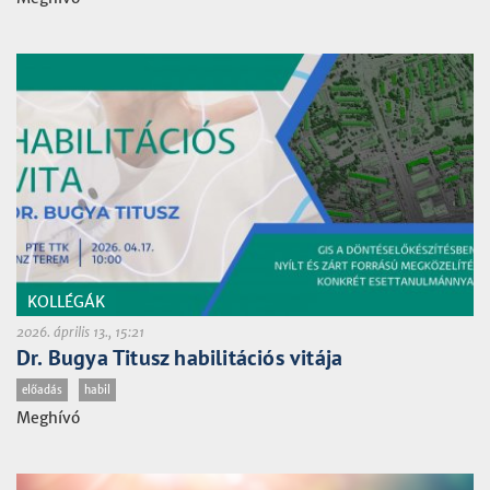
KOLLÉGÁK
2026. április 13., 15:21
Dr. Bugya Titusz habilitációs vitája
előadás
habil
Meghívó