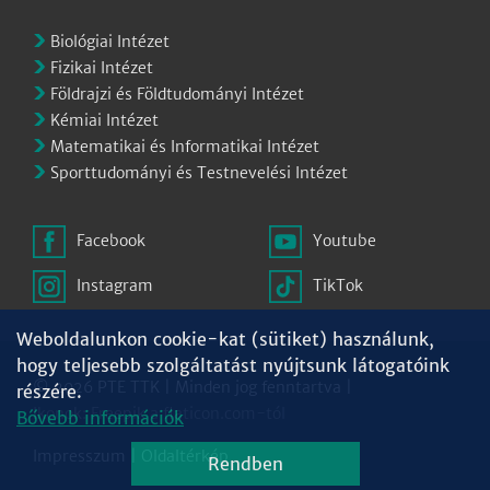
Biológiai Intézet
Fizikai Intézet
Földrajzi és Földtudományi Intézet
Kémiai Intézet
Matematikai és Informatikai Intézet
Sporttudományi és Testnevelési Intézet
Facebook
Youtube
Instagram
TikTok
Weboldalunkon cookie-kat (sütiket) használunk,
hogy teljesebb szolgáltatást nyújtsunk látogatóink
© 2026 PTE TTK | Minden jog fenntartva |
részére.
Ikonok:
Freepik
a
flaticon.com
-tól
Bővebb információk
Impresszum
|
Oldaltérkép
Rendben