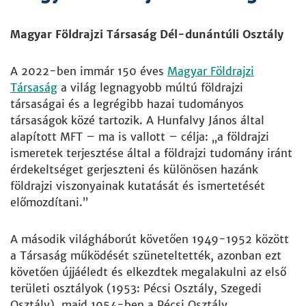
Magyar Földrajzi Társaság Dél-dunántúli Osztály
A 2022-ben immár 150 éves
Magyar Földrajzi
Társaság
a világ legnagyobb múltú földrajzi
társaságai és a legrégibb hazai tudományos
társaságok közé tartozik. A Hunfalvy János által
alapított MFT – ma is vallott – célja: „a földrajzi
ismeretek terjesztése által a földrajzi tudomány iránt
érdekeltséget gerjeszteni és különösen hazánk
földrajzi viszonyainak kutatását és ismertetését
előmozdítani.”
A második világháborút követően 1949-1952 között
a Társaság működését szüneteltették, azonban ezt
követően újjáéledt és elkezdtek megalakulni az első
területi osztályok (1953: Pécsi Osztály, Szegedi
Osztály), majd 1954-ben a Pécsi Osztály