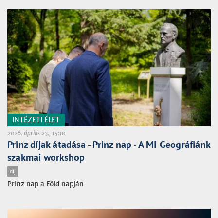
INTÉZETI ÉLET
2026. április 23., 15:10
Prinz díjak átadása - Prinz nap - A MI Geográfiánk
szakmai workshop
díj
Prinz nap a Föld napján