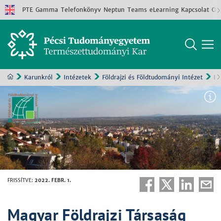
PTE
Gamma
Telefonkönyv
Neptun
Teams
eLearning
Kapcsolat
Old
Karunkról
Intézetek
Földrajzi és Földtudományi Intézet
In
FRISSÍTVE
:
2022. FEBR. 1.
Magyar Földrajzi Társaság