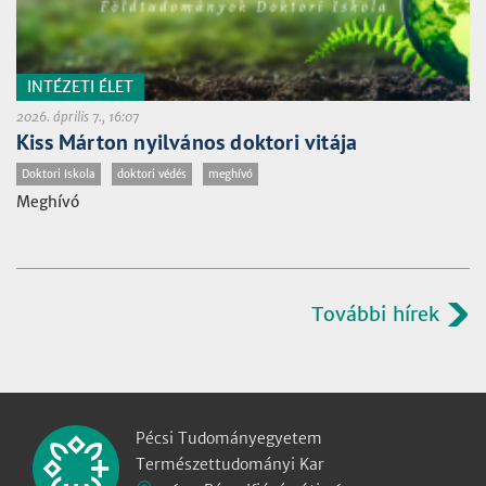
INTÉZETI ÉLET
2026. április 7., 16:07
Kiss Márton nyilvános doktori vitája
Doktori Iskola
doktori védés
meghívó
Meghívó
További hírek
Pécsi Tudományegyetem
Természettudományi Kar