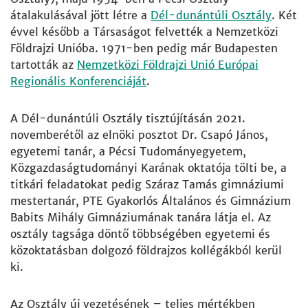
átalakulásával jött létre a
Dél-dunántúli Osztály
. Két
évvel később a Társaságot felvették a Nemzetközi
Földrajzi Unióba. 1971-ben pedig már Budapesten
tartották az
Nemzetközi Földrajzi Unió Európai
Regionális Konferenciáját
.
A Dél-dunántúli Osztály tisztújításán 2021.
novemberétől az elnöki posztot Dr. Csapó János,
egyetemi tanár, a Pécsi Tudományegyetem,
Közgazdaságtudományi Karának oktatója tölti be, a
titkári feladatokat pedig Száraz Tamás gimnáziumi
mestertanár, PTE Gyakorlós Általános és Gimnázium
Babits Mihály Gimnáziumának tanára látja el. Az
osztály tagsága döntő többségében egyetemi és
közoktatásban dolgozó földrajzos kollégákból kerül
ki.
Az Osztály új vezetésének – teljes mértékben