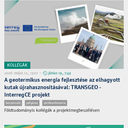
KOLLÉGÁK
2026. május 12., 13:07 •
június 19., 7:49
A geotermikus energia fejlesztése az elhagyott
kutak újrahasznosításával: TRANSGEO -
InterregCE projekt
beszámoló
pályázat
zárókonferencia
Földtudományis kollégák a projektmegbeszélésen