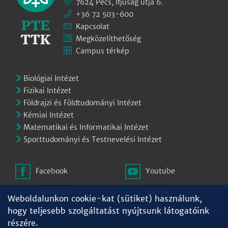
7624 Pécs, Ifjúság útja 6.
+36 72 503-600
Kapcsolat
Megközelíthetőség
Campus térkép
Biológiai Intézet
Fizikai Intézet
Földrajzi és Földtudományi Intézet
Kémiai Intézet
Matematikai és Informatikai Intézet
Sporttudományi és Testnevelési Intézet
Facebook
Youtube
Instagram
TikTok
Weboldalunkon cookie-kat (sütiket) használunk,
hogy teljesebb szolgáltatást nyújtsunk látogatóink
részére.