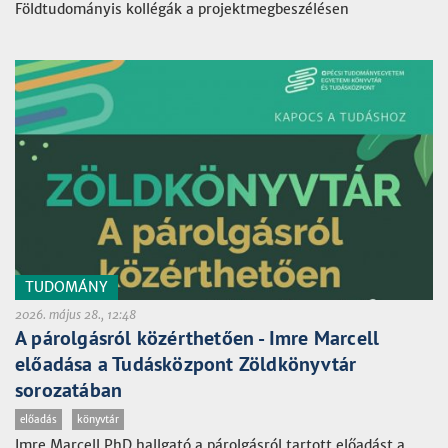
Földtudományis kollégák a projektmegbeszélésen
TUDOMÁNY
2026. május 28., 12:48
A párolgásról közérthetően - Imre Marcell
előadása a Tudásközpont Zöldkönyvtár
sorozatában
előadás
könyvtár
Imre Marcell PhD hallgató a párolgásról tartott előadást a