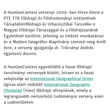
A HunGeoContest versenyt 2009-ben hívta életre a
PTE TTK Földrajzi és Földtudományi Intézetének
Társadalomföldrajzi és Urbanisztikai Tanszéke a
Magyar Földrajzi Társasággal és a Földrajztanárok
Egyletével karöltve. Jelenleg az intézet munkatársai
és a Modern Geográfus Alapítvány szervezi meg évről
évre, a verseny igazgatója dr. Trócsányi András
egyetemi docens.
A HunGeoContest egyedülálló a hazai földrajzi
tanulmányi versenyek között, hiszen ez a hazai
selejtezője az
International Geographical Union
égisze alatt működő
International Geography
Olympiad
(iGeo) földrajzi olimpiának, amely a
legrangosabb nemzetközi tudományos verseny ezen
a szakterületen.