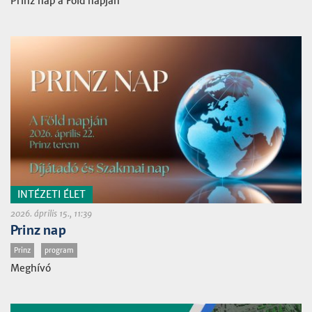
Prinz nap a Föld napján
INTÉZETI ÉLET
2026. április 15., 11:39
Prinz nap
Prinz
program
Meghívó