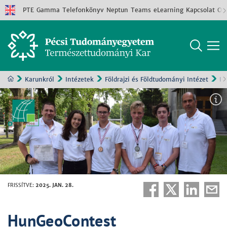
PTE
Gamma
Telefonkönyv
Neptun
Teams
eLearning
Kapcsolat
Old
Karunkról
Intézetek
Földrajzi és Földtudományi Intézet
In
FRISSÍTVE
:
2025. JAN. 28.
HunGeoContest