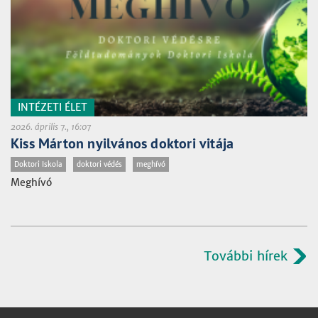
INTÉZETI ÉLET
2026. április 7., 16:07
Kiss Márton nyilvános doktori vitája
Doktori Iskola
doktori védés
meghívó
Meghívó
További hírek