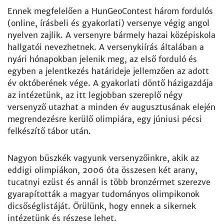
Ennek megfelelően a HunGeoContest három fordulós
(online, írásbeli és gyakorlati) versenye végig angol
nyelven zajlik. A versenyre bármely hazai középiskola
hallgatói nevezhetnek. A versenykiírás általában a
nyári hónapokban jelenik meg, az első forduló és
egyben a jelentkezés határideje jellemzően az adott
év októberének vége. A gyakorlati döntő házigazdája
az intézetünk, az itt legjobban szereplő négy
versenyző utazhat a minden év augusztusának elején
megrendezésre kerülő olimpiára, egy júniusi pécsi
felkészítő tábor után.
Nagyon büszkék vagyunk versenyzőinkre, akik az
eddigi olimpiákon, 2006 óta összesen két arany,
tucatnyi ezüst és annál is több bronzérmet szerezve
gyarapították a magyar tudományos olimpikonok
dicsőséglistáját. Örülünk, hogy ennek a sikernek
intézetünk és részese lehet.