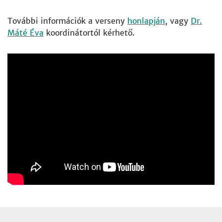
További információk a verseny
honlapján
, vagy
Dr.
Máté Éva
koordinátortól kérhető.