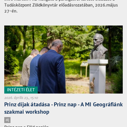
Tudásközpont Zöldkönyvtár előadásrozatában, 2026.május
27-én.
INTÉZETI ÉLET
2026. április 23., 15:10
Prinz díjak átadása - Prinz nap - A MI Geográfiánk
szakmai workshop
díj