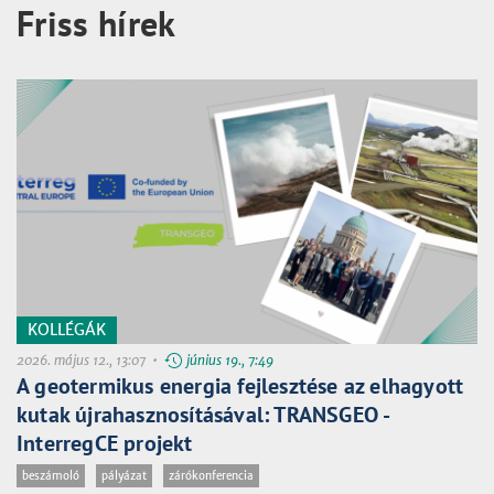
Friss hírek
KOLLÉGÁK
2026. május 12., 13:07 •
június 19., 7:49
A geotermikus energia fejlesztése az elhagyott
kutak újrahasznosításával: TRANSGEO -
InterregCE projekt
beszámoló
pályázat
zárókonferencia