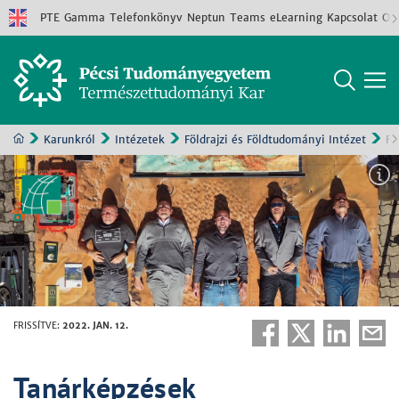
PTE
Gamma
Telefonkönyv
Neptun
Teams
eLearning
Kapcsolat
Old
Karunkról
Intézetek
Földrajzi és Földtudományi Intézet
Fe
FRISSÍTVE
:
2022. JAN. 12.
Tanárképzések