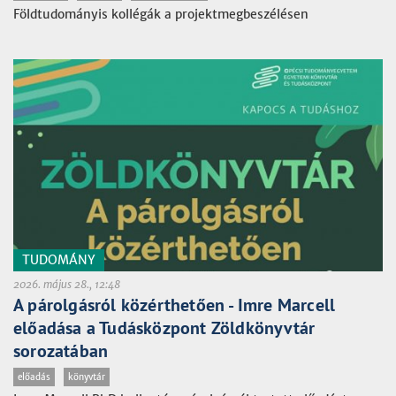
Földtudományis kollégák a projektmegbeszélésen
TUDOMÁNY
2026. május 28., 12:48
A párolgásról közérthetően - Imre Marcell
előadása a Tudásközpont Zöldkönyvtár
sorozatában
előadás
könyvtár