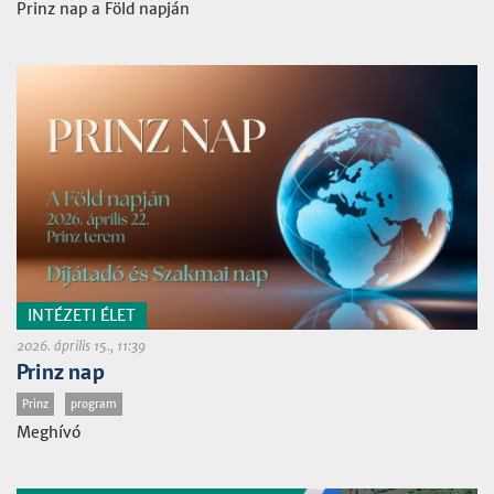
Prinz nap a Föld napján
INTÉZETI ÉLET
2026. április 15., 11:39
Prinz nap
Prinz
program
Meghívó