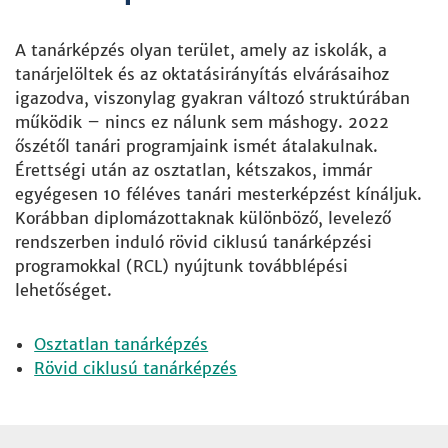
A tanárképzés olyan terület, amely az iskolák, a
tanárjelöltek és az oktatásirányítás elvárásaihoz
igazodva, viszonylag gyakran változó struktúrában
működik – nincs ez nálunk sem máshogy. 2022
őszétől tanári programjaink ismét átalakulnak.
Érettségi után az osztatlan, kétszakos, immár
egyégesen 10 féléves tanári mesterképzést kínáljuk.
Korábban diplomázottaknak különböző, levelező
rendszerben induló rövid ciklusú tanárképzési
programokkal (RCL) nyújtunk továbblépési
lehetőséget.
Osztatlan tanárképzés
Rövid ciklusú tanárképzés