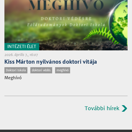
INTÉZETI ÉLET
2026. április 7., 16:07
Kiss Márton nyilvános doktori vitája
Doktori Iskola
doktori védés
meghívó
Meghívó
További hírek