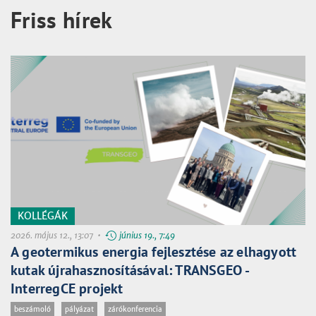
Friss hírek
KOLLÉGÁK
2026. május 12., 13:07 •
június 19., 7:49
A geotermikus energia fejlesztése az elhagyott
kutak újrahasznosításával: TRANSGEO -
InterregCE projekt
beszámoló
pályázat
zárókonferencia