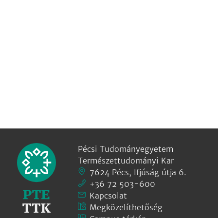
Pécsi Tudományegyetem
Természettudományi Kar
7624 Pécs, Ifjúság útja 6.
+36 72 503-600
Kapcsolat
Megközelíthetőség