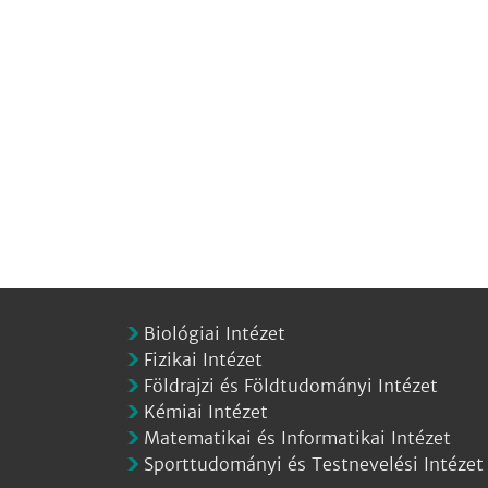
Biológiai Intézet
Fizikai Intézet
Földrajzi és Földtudományi Intézet
Kémiai Intézet
Matematikai és Informatikai Intézet
Sporttudományi és Testnevelési Intézet