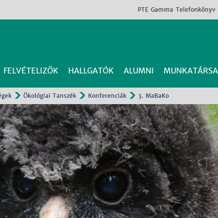
PTE
Gamma
Telefonkönyv
FELVÉTELIZŐK
HALLGATÓK
ALUMNI
MUNKATÁRSA
égek
Ökológiai Tanszék
Konferenciák
3. MaBaKo