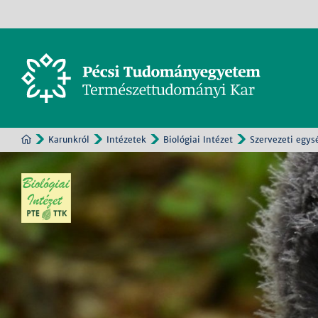
Karunkról
Intézetek
Biológiai Intézet
Szervezeti egys