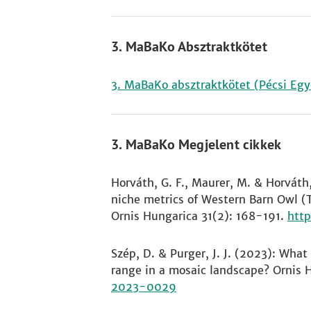
3. MaBaKo Absztraktkötet
3. MaBaKo absztraktkötet (Pécsi Eg
3. MaBaKo Megjelent cikkek
Horváth, G. F., Maurer, M. & Horváth
niche metrics of Western Barn Owl (Ty
Ornis Hungarica 31(2): 168-191.
htt
Szép, D. & Purger, J. J. (2023): What
range in a mosaic landscape? Ornis 
2023-0029