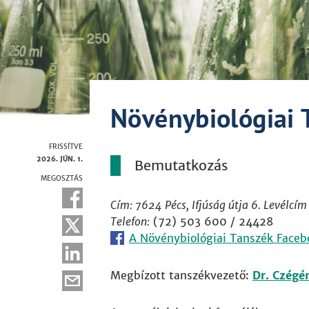
Növénybiológiai 
FRISSÍTVE
2026. JÚN. 1.
Bemutatkozás
MEGOSZTÁS
Cím: 7624 Pécs, Ifjúság útja 6. Levélcím 
Telefon:
(72) 503 600 / 24428
A Növénybiológiai Tanszék Faceb
Megbízott tanszékvezető:
Dr. Czégé