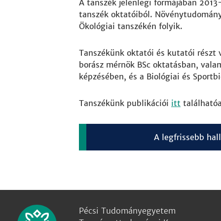
A tanszék jelenlegi formájában 2013
tanszék oktatóiból. Növénytudományi
Ökológiai tanszékén folyik.
Tanszékünk oktatói és kutatói részt 
borász mérnök BSc oktatásban, valam
képzésében, és a Biológiai és Sportbi
Tanszékünk publikációi
itt
találhatóa
A legfrissebb hal
Pécsi Tudományegyetem