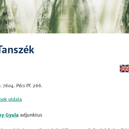
Tanszék
: 7604. Pécs Pf. 266.
ook oldala
ny Gyula
adjunktus