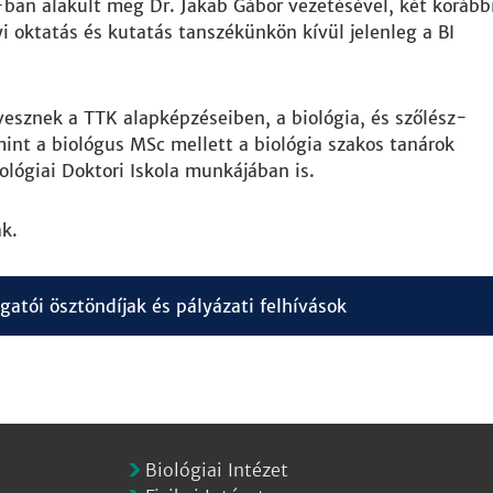
-ban alakult meg Dr. Jakab Gábor vezetésével, két korább
 oktatás és kutatás tanszékünkön kívül jelenleg a BI
vesznek a TTK alapképzéseiben, a biológia, és szőlész-
int a biológus MSc mellett a biológia szakos tanárok
ológiai Doktori Iskola munkájában is.
k.
lgatói ösztöndíjak és pályázati felhívások
Biológiai Intézet