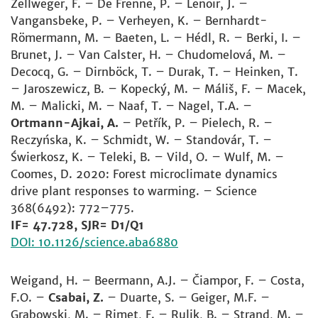
Zellweger, F. – De Frenne, P. – Lenoir, J. –
Vangansbeke, P. – Verheyen, K. – Bernhardt-
Römermann, M. – Baeten, L. – Hédl, R. – Berki, I. –
Brunet, J. – Van Calster, H. – Chudomelová, M. –
Decocq, G. – Dirnböck, T. – Durak, T. – Heinken, T.
– Jaroszewicz, B. – Kopecký, M. – Máliš, F. – Macek,
M. – Malicki, M. – Naaf, T. – Nagel, T.A. –
Ortmann-Ajkai, A.
– Petřík, P. – Pielech, R. –
Reczyńska, K. – Schmidt, W. – Standovár, T. –
Świerkosz, K. – Teleki, B. – Vild, O. – Wulf, M. –
Coomes, D. 2020: Forest microclimate dynamics
drive plant responses to warming. – Science
368(6492): 772–775.
IF= 47.728, SJR= D1/Q1
DOI: 10.1126/science.aba6880
Weigand, H. – Beermann, A.J. – Čiampor, F. – Costa,
F.O. –
Csabai, Z.
– Duarte, S. – Geiger, M.F. –
Grabowski, M. – Rimet, F. – Rulik, B. – Strand, M. –