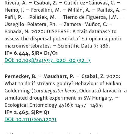
Rivera, A. –
Csabai, Z.
– Gutiérrez-Cánovas, C. –
Heino, J. – Forcellini, M. – Millán, A. – Paillex, A. –
Pařil, P. – Polášek, M. – Tierno de Figueroa, J.M. –
Usseglio-Polatera, Ph. – Zamora-Muñoz, C. –
Bonada, N. 2020: DISPERSE: A trait database to
assess the dispersal potential of European aquatic
macroinvertebrates. – Scientific Data 7: 386.
IF= 6.444, SJR= D1/Q1
DOI: 10.1038/s41597-020-00732-7
Pernecker, B.
–
Mauchart, P.
–
Csabai, Z.
2020:
What to do if streams go dry? Behaviour of Balkan
Goldenring (
Cordulegaster heros
, Odonata) larvae in a
simulated drought experiment in SW Hungary. –
Ecological Entomology 45(6): 1457–1465.
IF= 2.465, SJR= Q1
DOI: 10.1111/een.12931