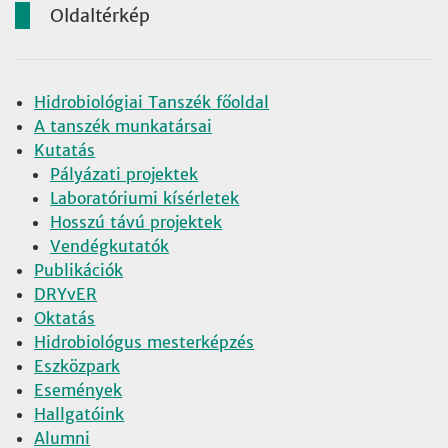
Oldaltérkép
Hidrobiológiai Tanszék főoldal
A tanszék munkatársai
Kutatás
Pályázati projektek
Laboratóriumi kísérletek
Hosszú távú projektek
Vendégkutatók
Publikációk
DRYvER
Oktatás
Hidrobiológus mesterképzés
Eszközpark
Események
Hallgatóink
Alumni