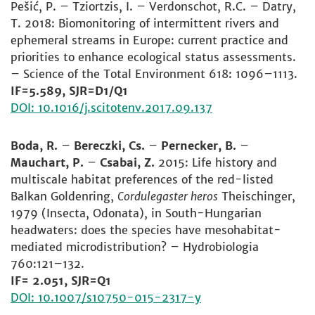
Pešić, P. – Tziortzis, I. – Verdonschot, R.C. – Datry,
T. 2018: Biomonitoring of intermittent rivers and
ephemeral streams in Europe: current practice and
priorities to enhance ecological status assessments.
– Science of the Total Environment 618: 1096–1113.
IF=5.589, SJR=D1/Q1
DOI: 10.1016/j.scitotenv.2017.09.137
Boda, R.
–
Bereczki, Cs.
–
Pernecker, B.
–
Mauchart, P.
–
Csabai, Z.
2015: Life history and
multiscale habitat preferences of the red-listed
Balkan Goldenring,
Cordulegaster heros
Theischinger,
1979 (Insecta, Odonata), in South-Hungarian
headwaters: does the species have mesohabitat-
mediated microdistribution? – Hydrobiologia
760:121–132.
IF= 2.051, SJR=Q1
DOI: 10.1007/s10750-015-2317-y