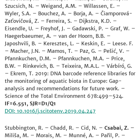
Szucsich, N. – Weigand, A.M. – Willassen, E. –
Wyler, S.A. – Bouchez, A. – Borja, A. – Čiamporová-
Zaťovičová, Z. – Ferreira, S. – Dijkstra, K.D. –
Eisendle, U. – Freyhof, J. – Gadawski, P. – Graf, W. –
Haegerbaeumer, A. – van der Hoorn, B.B. –
Japoshvili, B. – Keresztes, L. – Keskin, E. – Leese. F.
– Macher, J.N. – Mamos, T. – Paz, G. – Pešić, V. –
Pfannkuchen, D.M. – Pfannkuchen, M.A. – Price,
B.W. – Rinkevich, B. – Teixeira, M.A.L. – Várbíró, G.
– Ekrem, T. 2019: DNA barcode reference libraries for
the monitoring of aquatic biota in Europe: Gap-
analysis and recommendations for future work. –
Science of the Total Environment 678:499–524.
IF=6.551, SJR=D1/Q1
DOI: 10.1016/j.scitotenv.2019.04.247
Stubbington, R. – Chadd, R. – Cid, N. –
Csabai, Z.
–
Miliša, M. – Morais, M. – Munné, A. – Pařil, P. –