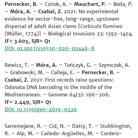
Pernecker, B.
– Czirok, A. –
Mauchart, P.
– Boda, P.
–
Móra, A.
–
Csabai, Z.
2021: No experimental
evidence for vector-free, long-range, upstream
dispersal of adult Asian clams [
Corbicula fluminea
(Müller, 1774)] – Biological Invasions 23: 1393-1404.
IF= 3.605, SJR= Q1
DOI: 10.1007/s10530-020-02446-8
Rewicz, T. –
Móra, A.
– Tończyk, G. – Szymczak, A.
– Grabowski, M. – Calleja, E. –
Pernecker, B.
–
Csabai, Z.
2021: First records raise questions:
Odonata DNA barcoding in the middle of the
Mediterranean. – Genome 64(3): 196–206.
IF= 2.449, SJR= Q1
DOI: 10.1139/gen-2019-0226
Sarremejane, R. – Cid, N. – Datry, T. – Stubbington,
R. – Alp, M. – Cañedo-Argüelles, M. – Cordero-