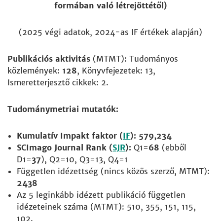
formában való létrejöttétől)
(2025 végi adatok, 2024-as IF értékek alapján)
Publikációs aktivitás
(MTMT): Tudományos
közlemények:
128
, Könyvfejezetek: 13,
Ismeretterjesztő cikkek: 2.
Tudománymetriai mutatók:
Kumulatív Impakt faktor (
IF
):
579,234
SCImago Journal Rank (
SJR
):
Q1=
68
(ebből
D1=
37
), Q2=10, Q3=13, Q4=1
Független idézettség (nincs közös szerző, MTMT):
2438
Az 5 leginkább idézett publikáció független
idézeteinek száma (MTMT): 510, 355, 151, 115,
102.