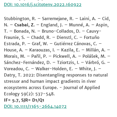
DOI: 10.1016/j.scitotenv.2022.160922
Stubbington, R. – Sarremejane, R. – Laini, A. – Cid,
N. –
Csabai, Z.
– England, J. – Munné, A. – Aspin,
T. – Bonada, N. – Bruno-Collados, D. – Cauvy-
Fraunie, S. – Chadd, R. – Dienstl, C. – Fortuño
Estrada, P. – Graf, W. – Gutiérrez Cánovas, C. –
House, A. – Karaouzas, I. – Kazila, E. – Millán, A. –
Morais, M. – Pařil, P. – Pickwell, A. – Polášek, M. –
Sánchez-Fernández, D. – Tziortzis, I. – Várbró, G. –
Voreadou, C. – Walker-Holden, E. – White, J. –
Datry, T. 2022: Disentangling responses to natural
stressor and human impact gradients in river
ecosystems across Europe. - Journal of Applied
Ecology 59(2): 537-548.
IF= 5.7, SJR= D1/Q1
DOI: 10.1111/1365-2664.14072