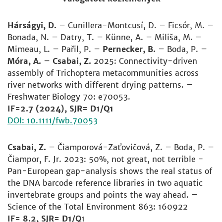
Hárságyi, D.
– Cunillera-Montcusí, D. – Ficsór, M. –
Bonada, N. – Datry, T. – Künne, A. – Miliša, M. –
Mimeau, L. – Pařil, P. –
Pernecker, B.
– Boda, P. –
Móra, A.
–
Csabai, Z.
2025: Connectivity-driven
assembly of Trichoptera metacommunities across
river networks with different drying patterns. –
Freshwater Biology 70: e70053.
IF=2.7 (2024), SJR= D1/Q1
DOI: 10.1111/fwb.70053
Csabai, Z.
– Čiamporová-Zaťovičová, Z. – Boda, P. –
Čiampor, F. Jr. 2023: 50%, not great, not terrible -
Pan-European gap-analysis shows the real status of
the DNA barcode reference libraries in two aquatic
invertebrate groups and points the way ahead. –
Science of the Total Environment 863: 160922
IF= 8.2, SJR= D1/Q
1