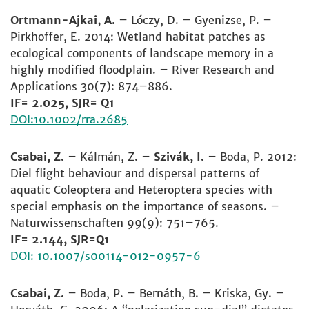
Ortmann-Ajkai, A.
– Lóczy, D. – Gyenizse, P. –
Pirkhoffer, E. 2014: Wetland habitat patches as
ecological components of landscape memory in a
highly modified floodplain. – River Research and
Applications 30(7): 874–886.
IF= 2.025, SJR= Q1
DOI:10.1002/rra.2685
Csabai, Z.
– Kálmán, Z. –
Szivák, I.
– Boda, P. 2012:
Diel flight behaviour and dispersal patterns of
aquatic Coleoptera and Heteroptera species with
special emphasis on the importance of seasons. –
Naturwissenschaften 99(9): 751–765.
IF= 2.144, SJR=Q1
DOI: 10.1007/s00114-012-0957-6
Csabai, Z.
– Boda, P. – Bernáth, B. – Kriska, Gy. –