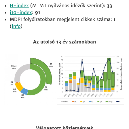
H-index
(MTMT nyilvános idézők szerint):
33
i10-index
:
91
MDPI folyóiratokban megjelent cikkek száma: 1
(
info
)
Az utolsó 13 év számokban
Válogatott közlemények