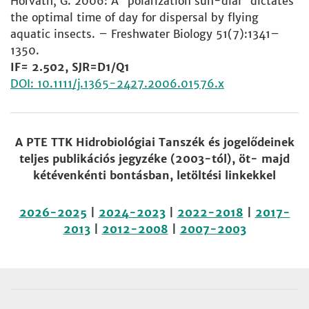
Horváth, G. 2006: A “polarization sun-dial” dictates
the optimal time of day for dispersal by flying
aquatic insects. – Freshwater Biology 51(7):1341–
1350.
IF= 2.502, SJR=D1/Q1
DOI: 10.1111/j.1365-2427.2006.01576.x
A PTE TTK Hidrobiológiai Tanszék és jogelődeinek
teljes publikációs jegyzéke (2003-tól), öt- majd
kétévenkénti bontásban, letöltési linkekkel
2026-2025
|
2024-2023
|
2022-2018
|
2017-
2013
|
2012-2008
|
2007-2003