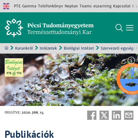
PTE
Gamma
Telefonkönyv
Neptun
Teams
eLearning
Kapcsolat
Old
Karunkról
Intézetek
Biológiai Intézet
Szervezeti egységek
FRISSÍTVE
:
2026. JAN. 15.
Publikációk