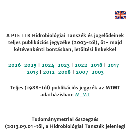
A PTE TTK Hidrobiológiai Tanszék és jogelődeinek
teljes publikációs jegyzéke (2003-tól), öt- majd
kétévenkénti bontásban, letöltési linkekkel
2026-2025
|
2024-2023
|
2022-2018
|
2017-
2013
|
2012-2008
|
2007-2003
Teljes (1988-tól) publikációs jegyzék az MTMT
adatbázisban
:
MTMT
Tudománymetriai összegzés
(2013.09.01-től, a Hidrobiológiai Tanszék jelenlegi